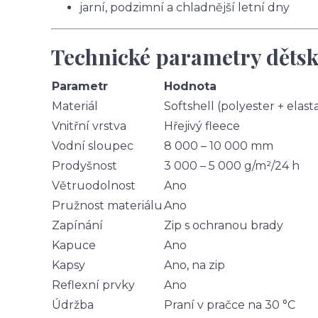
jarní, podzimní a chladnější letní dny
Technické parametry dětsk
Parametr
Hodnota
Materiál
Softshell (polyester + elast
Vnitřní vrstva
Hřejivý fleece
Vodní sloupec
8 000 – 10 000 mm
Prodyšnost
3 000 – 5 000 g/m²/24 h
Větruodolnost
Ano
Pružnost materiálu
Ano
Zapínání
Zip s ochranou brady
Kapuce
Ano
Kapsy
Ano, na zip
Reflexní prvky
Ano
Údržba
Praní v pračce na 30 °C