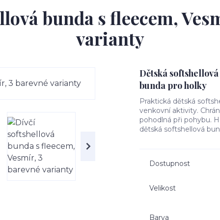
ellová bunda s fleecem, Vesm
varianty
Dětská softshellová
bunda pro holky
Praktická dětská softsh
venkovní aktivity. Chrá
pohodlná při pohybu. Hře
dětská softshellová bun
Dostupnost
Velikost
Barva