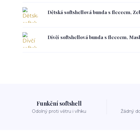
Dětská softshellová bunda s fleecem, Zeb
Dívčí softshellová bunda s fleecem, Mask
Funkční softshell
Odolný proti větru i vlhku
Žádný do