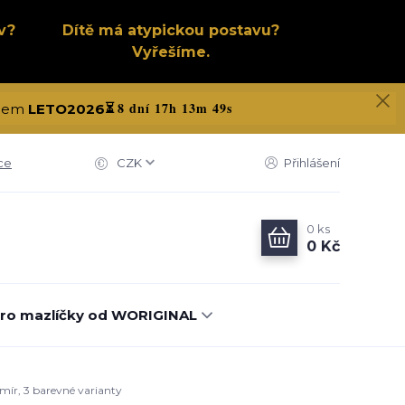
v?
Dítě má atypickou postavu?
Vyřešíme.
8 dní 17h 13m 48s
kódem
LETO2026
⏳
ce
CZK
Přihlášení
0
ks
0 Kč
ro mazlíčky od WORIGINAL
smír, 3 barevné varianty