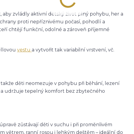
 aby zvládly aktivní dětský život plný pohybu, her a
ochrany proti nepříznivému počasí, pohodlí a
teří chtějí funkční, odolné a zároveň příjemné
ellovou
vestu
a vytvořit tak variabilní vrstvení, vč.
, takže děti neomezuje v pohybu při běhání, lezení
eje a udržuje tepelný komfort bez zbytečného
avě zůstávají děti v suchu i při proměnlivém
m větrem, ranní rosou i lehkým deštěm – ideální do