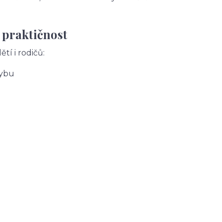
 praktičnost
tí i rodičů:
hybu