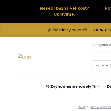
Nesedí běžná velikost?
Po
Upravíme.
🌼 Prázdniny nekončí ...
−20 %
☀️ n
Jak vybrat d
% Zvýhodněné modely %
Dě
Úvod
Dětské softshel