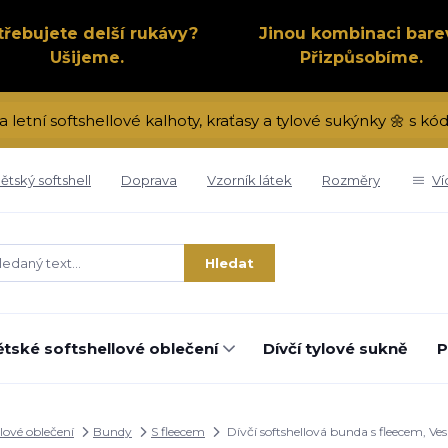
třebujete delší rukávy?
Jinou kombinaci bare
Ušijeme.
Přizpůsobíme.
a letní softshellové kalhoty, kraťasy a tylové sukýnky 🌼 s 
ětský softshell
Doprava
Vzorník látek
Rozměry
Ví
Hledat
tské softshellové oblečení
Dívčí tylové sukně
P
lové oblečení
Bundy
S fleecem
Dívčí softshellová bunda s fleecem, Ve