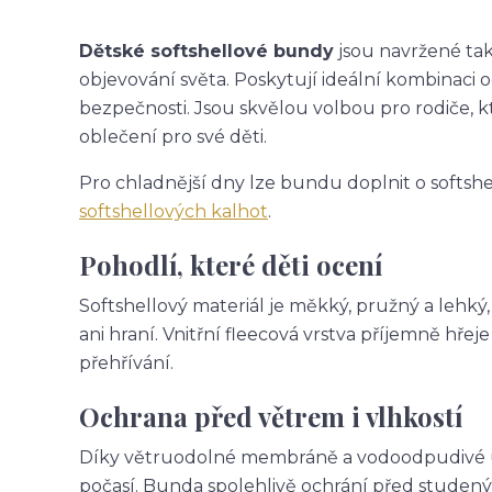
Dětské softshellové bundy
jsou navržené tak,
objevování světa. Poskytují ideální kombinaci 
bezpečnosti. Jsou skvělou volbou pro rodiče, k
oblečení pro své děti.
Pro chladnější dny lze bundu doplnit o softsh
softshellových kalhot
.
Pohodlí, které děti ocení
Softshellový materiál je měkký, pružný a lehký
ani hraní. Vnitřní fleecová vrstva příjemně hř
přehřívání.
Ochrana před větrem i vlhkostí
Díky větruodolné membráně a vodoodpudivé úpr
počasí. Bunda spolehlivě ochrání před studený