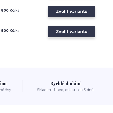
800 Kč
/
ks
Zvolit variantu
800 Kč
/
ks
Zvolit variantu
zónu
Rychlé dodání
vné švy
Skladem ihned, ostatní do 3 dnů