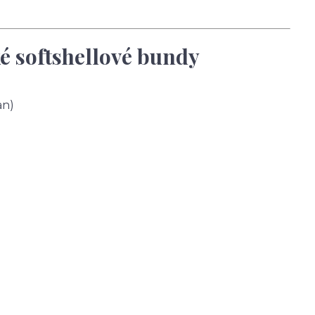
é softshellové bundy
an)