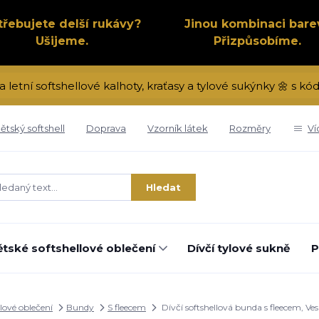
třebujete delší rukávy?
Jinou kombinaci bare
Ušijeme.
Přizpůsobíme.
a letní softshellové kalhoty, kraťasy a tylové sukýnky 🌼 s 
ětský softshell
Doprava
Vzorník látek
Rozměry
Ví
Hledat
tské softshellové oblečení
Dívčí tylové sukně
P
lové oblečení
Bundy
S fleecem
Dívčí softshellová bunda s fleecem, Ve