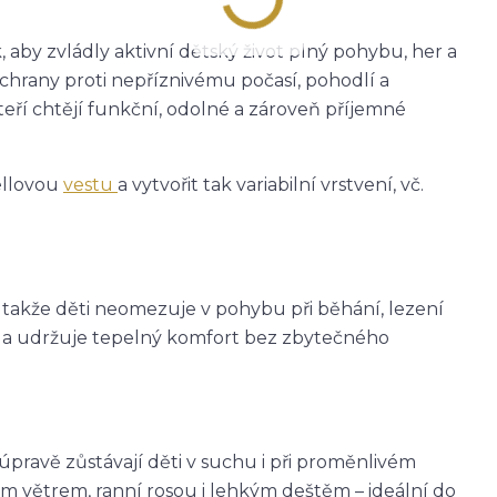
 aby zvládly aktivní dětský život plný pohybu, her a
ochrany proti nepříznivému počasí, pohodlí a
teří chtějí funkční, odolné a zároveň příjemné
ellovou
vestu
a vytvořit tak variabilní vrstvení, vč.
, takže děti neomezuje v pohybu při běhání, lezení
eje a udržuje tepelný komfort bez zbytečného
avě zůstávají děti v suchu i při proměnlivém
m větrem, ranní rosou i lehkým deštěm – ideální do