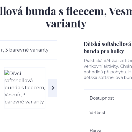
ellová bunda s fleecem, Vesm
varianty
Dětská softshellová
bunda pro holky
Praktická dětská softsh
venkovní aktivity. Chrá
pohodlná při pohybu. Hře
dětská softshellová bun
Dostupnost
Velikost
Barva