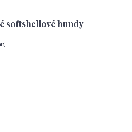
é softshellové bundy
an)