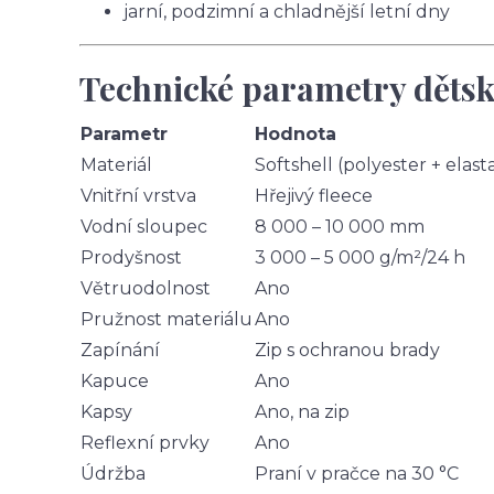
jarní, podzimní a chladnější letní dny
Technické parametry dětsk
Parametr
Hodnota
Materiál
Softshell (polyester + elast
Vnitřní vrstva
Hřejivý fleece
Vodní sloupec
8 000 – 10 000 mm
Prodyšnost
3 000 – 5 000 g/m²/24 h
Větruodolnost
Ano
Pružnost materiálu
Ano
Zapínání
Zip s ochranou brady
Kapuce
Ano
Kapsy
Ano, na zip
Reflexní prvky
Ano
Údržba
Praní v pračce na 30 °C