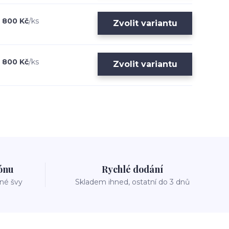
800 Kč
/
ks
Zvolit variantu
800 Kč
/
ks
Zvolit variantu
zónu
Rychlé dodání
vné švy
Skladem ihned, ostatní do 3 dnů