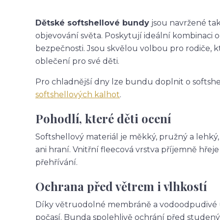
Dětské softshellové bundy
jsou navržené tak,
objevování světa. Poskytují ideální kombinaci 
bezpečnosti. Jsou skvělou volbou pro rodiče, k
oblečení pro své děti.
Pro chladnější dny lze bundu doplnit o softsh
softshellových kalhot
.
Pohodlí, které děti ocení
Softshellový materiál je měkký, pružný a lehký
ani hraní. Vnitřní fleecová vrstva příjemně hř
přehřívání.
Ochrana před větrem i vlhkostí
Díky větruodolné membráně a vodoodpudivé úpr
počasí. Bunda spolehlivě ochrání před studený