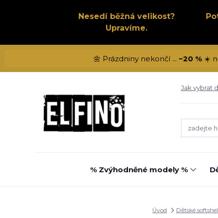
Nesedí běžná velikost?
Po
Upravíme.
🌼 Prázdniny nekončí ...
−20 %
☀️ n
Jak vybrat d
% Zvýhodněné modely %
Dě
Úvod
Dětské softshel