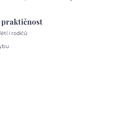
 praktičnost
tí i rodičů:
hybu