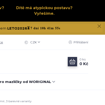
v?
Dítě má atypickou postavu?
Vyřešíme.
7 dní 10h 41m 54s
kódem
LETO2026
⏳
ce
CZK
Přihlášení
0
ks
0 Kč
ro mazlíčky od WORIGINAL
smír, 3 barevné varianty