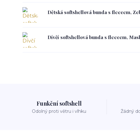
Dětská softshellová bunda s fleecem, Zeb
Dívčí softshellová bunda s fleecem, Mask
Funkční softshell
Odolný proti větru i vlhku
Žádný do