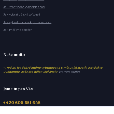
Jak vrátit nebo vyměnit zboží
Jak vybrat dětský softshell
Jak vybrat domeček pro mazlíčka
Jak měříme oblečení
Naše motto
"
Trvá 20 let dobré jméno vybudovat a 5 minut jej ztratit. Když si to
uvědomíte, začnete dělat věci jinak!
"
Warren Buffet
Jsme tu pro Vás
+420 606 651 645