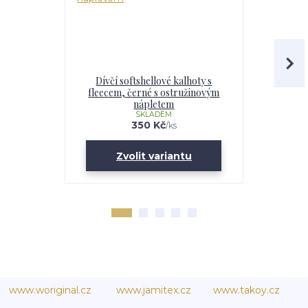
Dívčí softshellové kalhoty s
Dětské s
fleecem, černé s ostružinovým
flee
nápletem
SKLADEM
350 Kč
/
ks
Zvolit variantu
Zv
www.woriginal.cz
www.jamitex.cz
www.takoy.cz