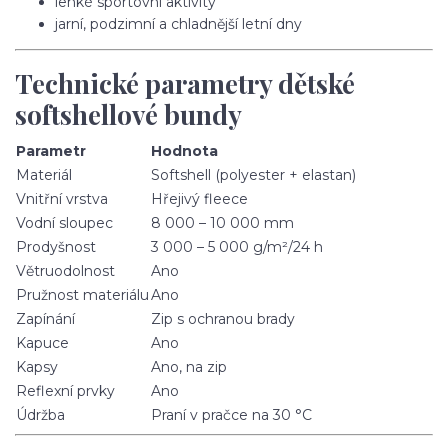
lehké sportovní aktivity
jarní, podzimní a chladnější letní dny
Technické parametry dětské
softshellové bundy
Parametr
Hodnota
Materiál
Softshell (polyester + elastan)
Vnitřní vrstva
Hřejivý fleece
Vodní sloupec
8 000 – 10 000 mm
Prodyšnost
3 000 – 5 000 g/m²/24 h
Větruodolnost
Ano
Pružnost materiálu
Ano
Zapínání
Zip s ochranou brady
Kapuce
Ano
Kapsy
Ano, na zip
Reflexní prvky
Ano
Údržba
Praní v pračce na 30 °C