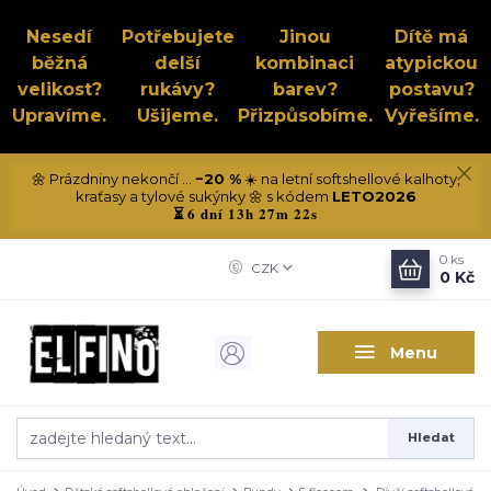
Nesedí
Potřebujete
Jinou
Dítě má
běžná
delší
kombinaci
atypickou
velikost?
rukávy?
barev?
postavu?
Upravíme.
Ušijeme.
Přizpůsobíme.
Vyřešíme.
🌼 Prázdniny nekončí ...
−20 %
☀️ na letní softshellové kalhoty,
kraťasy a tylové sukýnky 🌼 s kódem
LETO2026
6 dní 13h 27m 22s
⏳
0
ks
CZK
0 Kč
Menu
Hledat