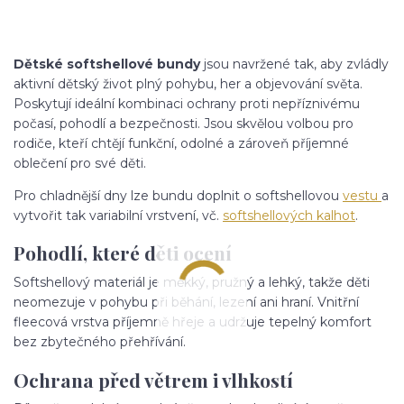
Dětské softshellové bundy
jsou navržené tak, aby zvládly
aktivní dětský život plný pohybu, her a objevování světa.
Poskytují ideální kombinaci ochrany proti nepříznivému
počasí, pohodlí a bezpečnosti. Jsou skvělou volbou pro
rodiče, kteří chtějí funkční, odolné a zároveň příjemné
oblečení pro své děti.
Pro chladnější dny lze bundu doplnit o softshellovou
vestu
a
vytvořit tak variabilní vrstvení, vč.
softshellových kalhot
.
Pohodlí, které děti ocení
Softshellový materiál je měkký, pružný a lehký, takže děti
neomezuje v pohybu při běhání, lezení ani hraní. Vnitřní
fleecová vrstva příjemně hřeje a udržuje tepelný komfort
bez zbytečného přehřívání.
Ochrana před větrem i vlhkostí