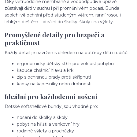
Díky větruodolné membráně a vodoodpudivé úpravě
zůstávají děti v suchu i při proměnlivém počasí. Bunda
spolehlivě ochrání před studeným větrem, ranní rosou i
lehkým deštěm – ideální do školky, školy i na výlety.
Promyšlené detaily pro bezpečí a
praktičnost
Každý detail je navržen s ohledem na potřeby dětí i rodičů:
ergonomický dětský střih pro volnost pohybu
kapuce chránící hlavu a krk
zip s ochranou brady proti skřípnutí
kapsy na kapesníky nebo drobnosti
Ideální pro každodenní nošení
Dětské softshellové bundy jsou vhodné pro:
nošení do školky a školy
pobyt na hřišti a venkovní hry
rodinné výlety a procházky