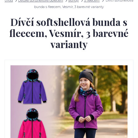
Úvod
Dětské softshellové oblečení
Bundy
S fleecem
Dívčí softshellová
bunda s fleecem, Vesmír, 3 barevné varianty
Dívčí softshellová bunda s
fleecem, Vesmír, 3 barevné
varianty