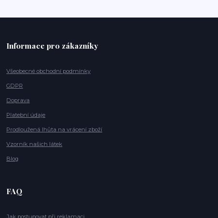
Informace pro zákazníky
Všeobecné obchodní podmínky
GDPR
Doprava
Platební údaje
Prodloužená lhůta na vrácení zboží
Vzorník našich látek
Blog
FAQ
Jak postupovat při reklamaci