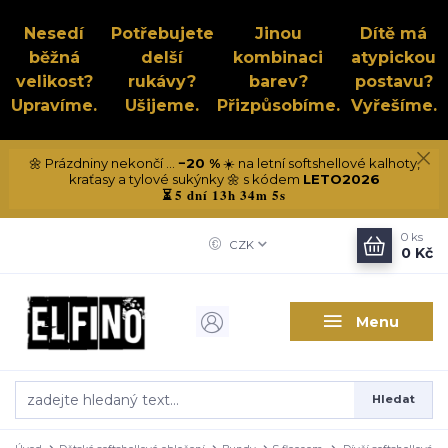
Nesedí
Potřebujete
Jinou
Dítě má
běžná
delší
kombinaci
atypickou
velikost?
rukávy?
barev?
postavu?
Upravíme.
Ušijeme.
Přizpůsobíme.
Vyřešíme.
🌼 Prázdniny nekončí ...
−20 %
☀️ na letní softshellové kalhoty,
kraťasy a tylové sukýnky 🌼 s kódem
LETO2026
5 dní 13h 34m 5s
⏳
0
ks
CZK
0 Kč
Menu
Hledat