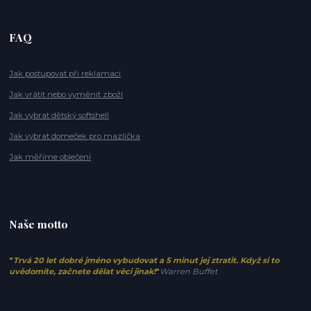
FAQ
Jak postupovat při reklamaci
Jak vrátit nebo vyměnit zboží
Jak vybrat dětský softshell
Jak vybrat domeček pro mazlíčka
Jak měříme oblečení
Naše motto
"
Trvá 20 let dobré jméno vybudovat a 5 minut jej ztratit. Když si to
uvědomíte, začnete dělat věci jinak!
"
Warren Buffet