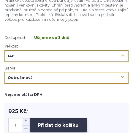
Praktická dětská softshellová bunda je ideální volbou pro každodenní
nošení i venkovní aktivity. Chrání před větrem a lehkým deštěm, je
prodyšná, pružná a pohodlná při pohybu. Hřejivá fleece vrstva zajistí
tepelný komfort. Praktická dětská softshellová bunda je ideální
volbou pro každodenní nošení.
celý popis
Dostupnost
Ušijeme do 3 dnů
Velikost
Barva
Nejsme plátci DPH
925 Kč
/
ks
Přidat do košíku