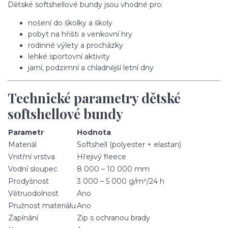
Dětské softshellové bundy jsou vhodné pro:
nošení do školky a školy
pobyt na hřišti a venkovní hry
rodinné výlety a procházky
lehké sportovní aktivity
jarní, podzimní a chladnější letní dny
Technické parametry dětské
softshellové bundy
Parametr
Hodnota
Materiál
Softshell (polyester + elastan)
Vnitřní vrstva
Hřejivý fleece
Vodní sloupec
8 000 – 10 000 mm
Prodyšnost
3 000 – 5 000 g/m²/24 h
Větruodolnost
Ano
Pružnost materiálu
Ano
Zapínání
Zip s ochranou brady