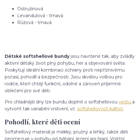
Ostružinová
Levandulová - tmavá
Růžová - tmavá
Dětské softshellové bundy
jsou navržené tak, aby zvládly
aktivní dětský život plný pohybu, her a objevování světa.
Poskytují ideální kombinaci ochrany proti nepříznivému
počasí, pohodlí a bezpečnosti. Jsou skvělou volbou pro
rodiče, kteří chtějí funkční, odolné a zároveň příjemné
oblečení pro své děti.
Pro chladnější dny lze bundu doplnit o softshellovou
vestu
a
vytvořit tak variabilní vrstvení, vč.
softshellových kalhot
.
Pohodlí, které děti ocení
Softshellový materiál je měkký, pružný a lehký, takže děti
neomezuje v pohybu při běhání, lezení ani hraní. Vnitřní