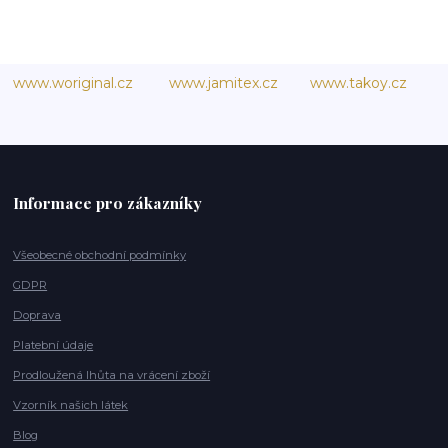
www.woriginal.cz
www.jamitex.cz
www.takoy.cz
Informace pro zákazníky
Všeobecné obchodní podmínky
GDPR
Doprava
Platební údaje
Prodloužená lhůta na vrácení zboží
Vzorník našich látek
Blog