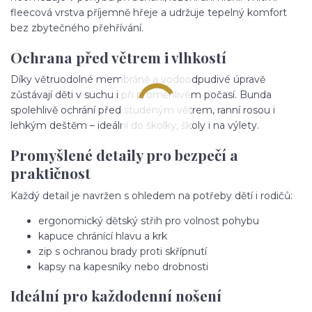
fleecová vrstva příjemně hřeje a udržuje tepelný komfort
bez zbytečného přehřívání.
Ochrana před větrem i vlhkostí
Díky větruodolné membráně a vodoodpudivé úpravě
zůstávají děti v suchu i při proměnlivém počasí. Bunda
spolehlivě ochrání před studeným větrem, ranní rosou i
lehkým deštěm – ideální do školky, školy i na výlety.
Promyšlené detaily pro bezpečí a
praktičnost
Každý detail je navržen s ohledem na potřeby dětí i rodičů:
ergonomický dětský střih pro volnost pohybu
kapuce chránící hlavu a krk
zip s ochranou brady proti skřípnutí
kapsy na kapesníky nebo drobnosti
Ideální pro každodenní nošení