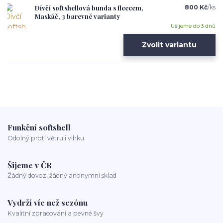
Dívčí softshellová bunda s fleecem,
800 Kč
/
ks
Maskáč, 3 barevné varianty
Ušijeme do 3 dnů
Zvolit variantu
Funkční softshell
Odolný proti větru i vlhku
Šijeme v ČR
Žádný dovoz, žádný anonymní sklad
Vydrží víc než sezónu
Kvalitní zpracování a pevné švy