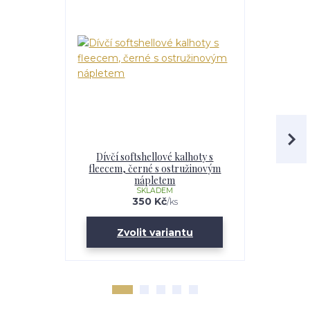
Dívčí softshellové kalhoty s
Dětské s
fleecem, černé s ostružinovým
flee
nápletem
SKLADEM
350 Kč
/
ks
Zvolit variantu
Zv