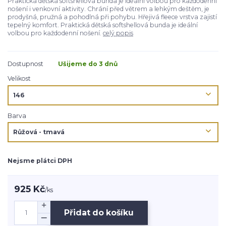
Praktická dětská softshellová bunda je ideální volbou pro každodenní
nošení i venkovní aktivity. Chrání před větrem a lehkým deštěm, je
prodyšná, pružná a pohodlná při pohybu. Hřejivá fleece vrstva zajistí
tepelný komfort. Praktická dětská softshellová bunda je ideální
volbou pro každodenní nošení.
celý popis
Dostupnost
Ušijeme do 3 dnů
Velikost
Barva
Nejsme plátci DPH
925 Kč
/
ks
Přidat do košíku