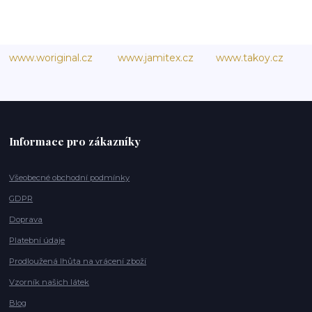
www.woriginal.cz
www.jamitex.cz
www.takoy.cz
Informace pro zákazníky
Všeobecné obchodní podmínky
GDPR
Doprava
Platební údaje
Prodloužená lhůta na vrácení zboží
Vzorník našich látek
Blog