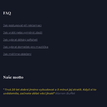
FAQ
Jak postupovat při reklamaci
Jak vrátit nebo vyměnit zboží
Jak vybrat dětský softshell
Jak vybrat domeček pro mazlíčka
Jak měříme oblečení
Naše motto
"
Trvá 20 let dobré jméno vybudovat a 5 minut jej ztratit. Když si to
uvědomíte, začnete dělat věci jinak!
"
Warren Buffet