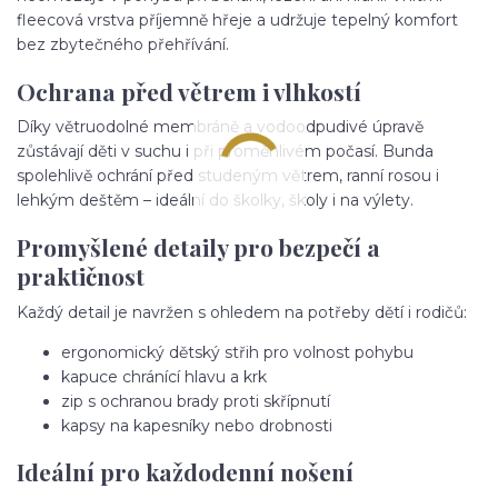
fleecová vrstva příjemně hřeje a udržuje tepelný komfort
bez zbytečného přehřívání.
Ochrana před větrem i vlhkostí
Díky větruodolné membráně a vodoodpudivé úpravě
zůstávají děti v suchu i při proměnlivém počasí. Bunda
spolehlivě ochrání před studeným větrem, ranní rosou i
lehkým deštěm – ideální do školky, školy i na výlety.
Promyšlené detaily pro bezpečí a
praktičnost
Každý detail je navržen s ohledem na potřeby dětí i rodičů:
ergonomický dětský střih pro volnost pohybu
kapuce chránící hlavu a krk
zip s ochranou brady proti skřípnutí
kapsy na kapesníky nebo drobnosti
Ideální pro každodenní nošení