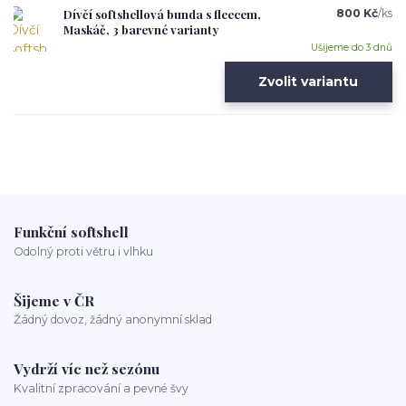
Dívčí softshellová bunda s fleecem,
800 Kč
/
ks
Maskáč, 3 barevné varianty
Ušijeme do 3 dnů
Zvolit variantu
Funkční softshell
Odolný proti větru i vlhku
Šijeme v ČR
Žádný dovoz, žádný anonymní sklad
Vydrží víc než sezónu
Kvalitní zpracování a pevné švy