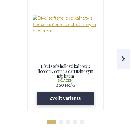
Dívčí softshellové kalhoty s
Dětské s
fleecem, černé s ostružinovým
flee
nápletem
SKLADEM
350 Kč
/
ks
Zvolit variantu
Zv