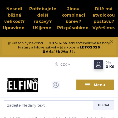
Nesedí
Potřebujete
Jinou
Dítě má
běžná
delší
kombinaci
atypickou
velikost?
rukávy?
barev?
postavu?
Upravíme.
Ušijeme.
Přizpůsobíme.
Vyřešíme.
🌼 Prázdniny nekončí ...
−20 %
☀️ na letní softshellové kalhoty,
kraťasy a tylové sukýnky 🌼 s kódem
LETO2026
6 dní 8h 30m 36s
⏳
0
ks
CZK
0 Kč
Menu
Hledat