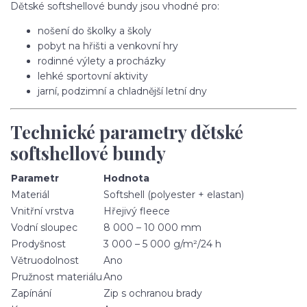
Dětské softshellové bundy jsou vhodné pro:
nošení do školky a školy
pobyt na hřišti a venkovní hry
rodinné výlety a procházky
lehké sportovní aktivity
jarní, podzimní a chladnější letní dny
Technické parametry dětské
softshellové bundy
Parametr
Hodnota
Materiál
Softshell (polyester + elastan)
Vnitřní vrstva
Hřejivý fleece
Vodní sloupec
8 000 – 10 000 mm
Prodyšnost
3 000 – 5 000 g/m²/24 h
Větruodolnost
Ano
Pružnost materiálu
Ano
Zapínání
Zip s ochranou brady