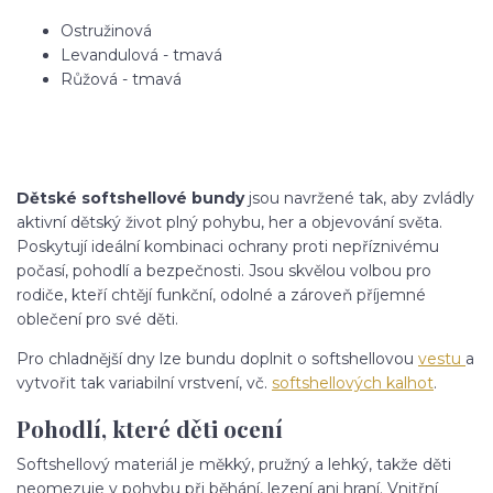
Ostružinová
Levandulová - tmavá
Růžová - tmavá
Dětské softshellové bundy
jsou navržené tak, aby zvládly
aktivní dětský život plný pohybu, her a objevování světa.
Poskytují ideální kombinaci ochrany proti nepříznivému
počasí, pohodlí a bezpečnosti. Jsou skvělou volbou pro
rodiče, kteří chtějí funkční, odolné a zároveň příjemné
oblečení pro své děti.
Pro chladnější dny lze bundu doplnit o softshellovou
vestu
a
vytvořit tak variabilní vrstvení, vč.
softshellových kalhot
.
Pohodlí, které děti ocení
Softshellový materiál je měkký, pružný a lehký, takže děti
neomezuje v pohybu při běhání, lezení ani hraní. Vnitřní