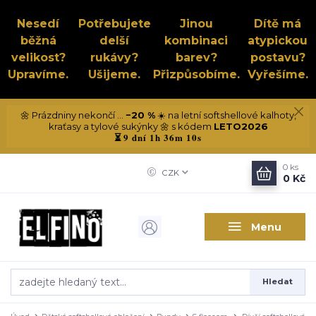
Nesedí
Potřebujete
Jinou
Dítě má
běžná
delší
kombinaci
atypickou
velikost?
rukávy?
barev?
postavu?
Upravíme.
Ušijeme.
Přizpůsobíme.
Vyřešíme.
🌼 Prázdniny nekončí ...
−20 %
☀️ na letní softshellové kalhoty,
kraťasy a tylové sukýnky 🌼 s kódem
LETO2026
9 dní 1h 36m 10s
⏳
0
ks
CZK
0 Kč
Menu
Hledat