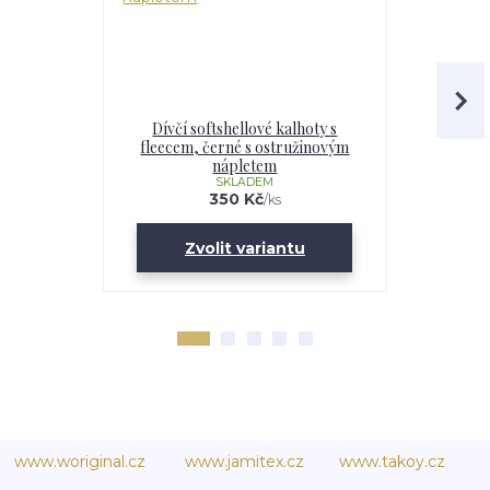
Dívčí softshellové kalhoty s
Dětské s
fleecem, černé s ostružinovým
flee
nápletem
SKLADEM
350 Kč
/
ks
Zvolit variantu
Zv
www.woriginal.cz
www.jamitex.cz
www.takoy.cz