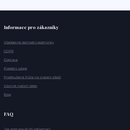
Informace pro zákazníky
Všeobecné obchodní podmínky
GDPR
Doprava
Platební údaje
Prodloužená lhůta na vrácení zboží
Vzorník našich látek
Blog
FAQ
Jak postupovat při reklamaci