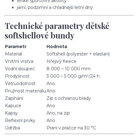
lehké sportovní aktivity
jarní, podzimní a chladnější letní dny
Technické parametry dětské
softshellové bundy
Parametr
Hodnota
Materiál
Softshell (polyester + elastan)
Vnitřní vrstva
Hřejivý fleece
Vodní sloupec
8 000 – 10 000 mm
Prodyšnost
3 000 – 5 000 g/m²/24 h
Větruodolnost
Ano
Pružnost materiálu
Ano
Zapínání
Zip s ochranou brady
Kapuce
Ano
Kapsy
Ano, na zip
Reflexní prvky
Ano
Údržba
Praní v pračce na 30 °C