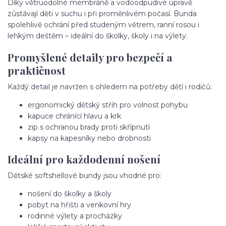
Díky větruodolné membráně a vodoodpudivé úpravě
zůstávají děti v suchu i při proměnlivém počasí. Bunda
spolehlivě ochrání před studeným větrem, ranní rosou i
lehkým deštěm – ideální do školky, školy i na výlety.
Promyšlené detaily pro bezpečí a
praktičnost
Každý detail je navržen s ohledem na potřeby dětí i rodičů:
ergonomický dětský střih pro volnost pohybu
kapuce chránící hlavu a krk
zip s ochranou brady proti skřípnutí
kapsy na kapesníky nebo drobnosti
Ideální pro každodenní nošení
Dětské softshellové bundy jsou vhodné pro:
nošení do školky a školy
pobyt na hřišti a venkovní hry
rodinné výlety a procházky