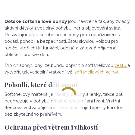
Dětské softshellové bundy
jsou navržené tak, aby zvládly
aktivní dětský život plný pohybu, her a objevování světa.
Poskytují ideální kombinaci ochrany proti nepříznivému
počasí, pohodlí a bezpečnosti. Jsou skvělou volbou pro
rodiče, kteří chtějí funkční, odolné a zároveň příjemné
oblečení pro své děti.
Pro chladnější dny lze bundu doplnit o softshellovou
vestu
a
vytvořit tak variabilní vrstvení, vč.
softshellových kalhot
.
Pohodlí, které děti ocení
Softshellový materiál je měkký, pružný a lehký, takže děti
neomezuje v pohybu při běhání, lezení ani hraní. Vnitřní
fleecová vrstva příjemně hřeje a udržuje tepelný komfort
bez zbytečného přehřívání.
Ochrana před větrem i vlhkostí