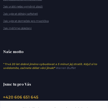
Jak vrátit nebo vyměnit zboží
Jak vybrat dětský softshell
Jak vybrat domeček pro mazlíčka
Jak měříme oblečení
Naše motto
"
Trvá 20 let dobré jméno vybudovat a 5 minut jej ztratit. Když si to
uvědomíte, začnete dělat věci jinak!
"
Warren Buffet
Jsme tu pro Vás
+420 606 651 645