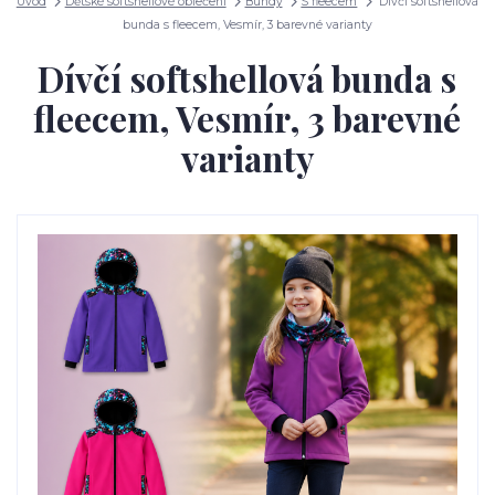
Úvod
Dětské softshellové oblečení
Bundy
S fleecem
Dívčí softshellová
bunda s fleecem, Vesmír, 3 barevné varianty
Dívčí softshellová bunda s
fleecem, Vesmír, 3 barevné
varianty