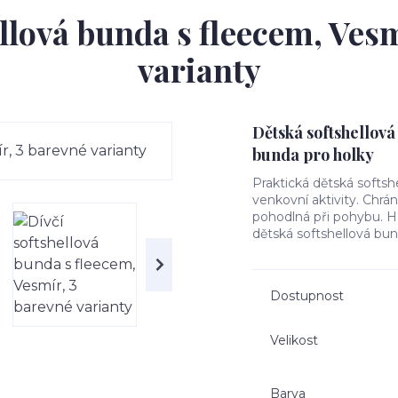
ellová bunda s fleecem, Vesm
varianty
Dětská softshellová
bunda pro holky
Praktická dětská softsh
venkovní aktivity. Chrá
pohodlná při pohybu. Hře
dětská softshellová bun
Dostupnost
Velikost
Barva