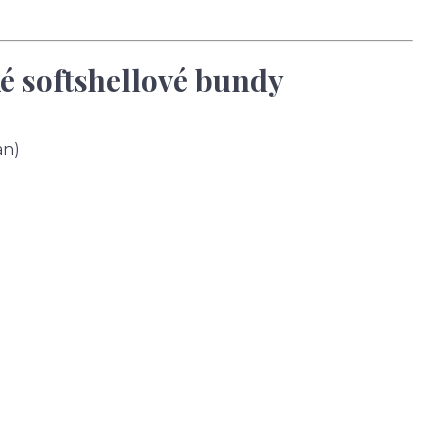
é softshellové bundy
an)