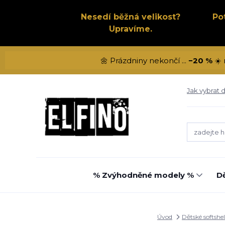
Nesedí běžná velikost?
Po
Upravíme.
🌼 Prázdniny nekončí ...
−20 %
☀️ 
Jak vybrat d
% Zvýhodněné modely %
Dě
Úvod
Dětské softshel