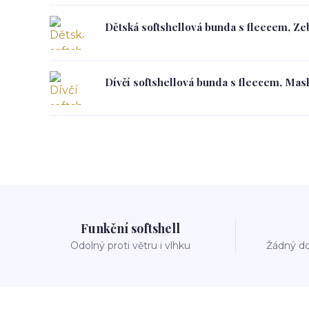
Dětská softshellová bunda s fleecem, Zeb
Dívčí softshellová bunda s fleecem, Mask
Funkční softshell
Odolný proti větru i vlhku
Žádný do