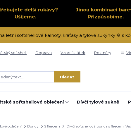
třebujete delší rukávy?
Jinou kombinaci bare
Ušijeme.
Přizpůsobíme.
na letní softshellové kalhoty, kraťasy a tylové sukýnky 🌼 s
ětský softshell
Doprava
Vzorník látek
Rozměry
Ví
Hledat
tské softshellové oblečení
Dívčí tylové sukně
P
lové oblečení
Bundy
S fleecem
Dívčí softshellová bunda s fleecem, Ve