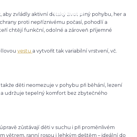
 aby zvládly aktivní dětský život plný pohybu, her a
ochrany proti nepříznivému počasí, pohodlí a
teří chtějí funkční, odolné a zároveň příjemné
ellovou
vestu
a vytvořit tak variabilní vrstvení, vč.
, takže děti neomezuje v pohybu při běhání, lezení
eje a udržuje tepelný komfort bez zbytečného
avě zůstávají děti v suchu i při proměnlivém
m větrem, ranní rosou i lehkým deštěm – ideální do