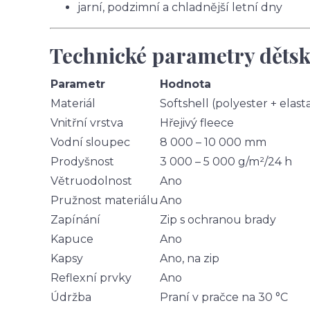
jarní, podzimní a chladnější letní dny
Technické parametry dětsk
Parametr
Hodnota
Materiál
Softshell (polyester + elast
Vnitřní vrstva
Hřejivý fleece
Vodní sloupec
8 000 – 10 000 mm
Prodyšnost
3 000 – 5 000 g/m²/24 h
Větruodolnost
Ano
Pružnost materiálu
Ano
Zapínání
Zip s ochranou brady
Kapuce
Ano
Kapsy
Ano, na zip
Reflexní prvky
Ano
Údržba
Praní v pračce na 30 °C