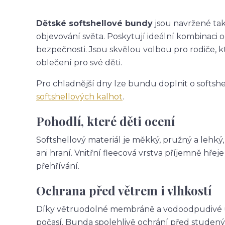
Dětské softshellové bundy
jsou navržené tak,
objevování světa. Poskytují ideální kombinaci 
bezpečnosti. Jsou skvělou volbou pro rodiče, k
oblečení pro své děti.
Pro chladnější dny lze bundu doplnit o softsh
softshellových kalhot
.
Pohodlí, které děti ocení
Softshellový materiál je měkký, pružný a lehký
ani hraní. Vnitřní fleecová vrstva příjemně hř
přehřívání.
Ochrana před větrem i vlhkostí
Díky větruodolné membráně a vodoodpudivé úpr
počasí. Bunda spolehlivě ochrání před studený