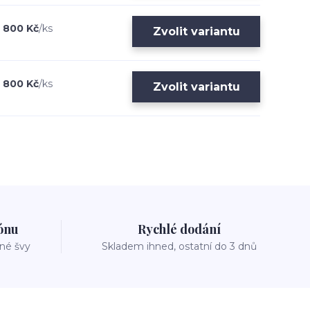
800 Kč
/
ks
Zvolit variantu
800 Kč
/
ks
Zvolit variantu
zónu
Rychlé dodání
vné švy
Skladem ihned, ostatní do 3 dnů