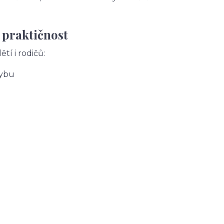
 praktičnost
tí i rodičů:
hybu