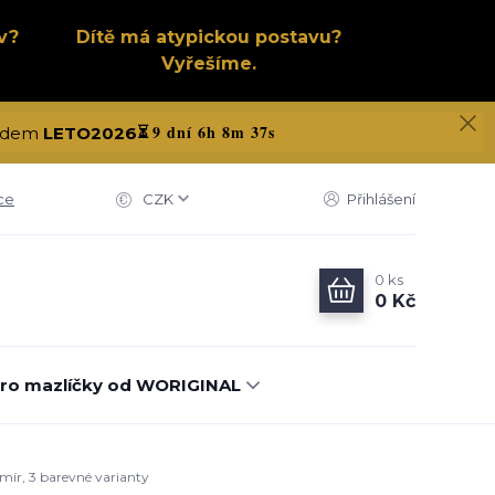
v?
Dítě má atypickou postavu?
Vyřešíme.
9 dní 6h 8m 37s
 kódem
LETO2026
⏳
ce
CZK
Přihlášení
0
ks
0 Kč
ro mazlíčky od WORIGINAL
smír, 3 barevné varianty