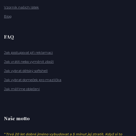
Vzorník našich látek
Blog
FAQ
Jak postupovat při reklamaci
Jak vrátit nebo vyměnit zboží
Jak vybrat dětský softshell
Jak vybrat domeček pro mazlíčka
Jak měříme oblečení
Naše motto
"
Trvá 20 let dobré jméno vybudovat a 5 minut jej ztratit. Když si to