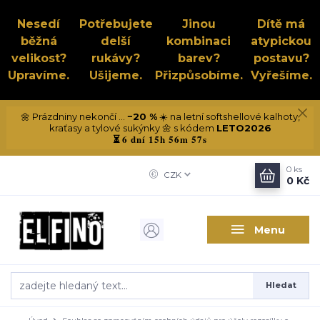
Nesedí
Potřebujete
Jinou
Dítě má
běžná
delší
kombinaci
atypickou
velikost?
rukávy?
barev?
postavu?
Upravíme.
Ušijeme.
Přizpůsobíme.
Vyřešíme.
🌼 Prázdniny nekončí ...
−20 %
☀️ na letní softshellové kalhoty,
kraťasy a tylové sukýnky 🌼 s kódem
LETO2026
6 dní 15h 56m 56s
⏳
0
ks
CZK
0 Kč
Menu
Hledat