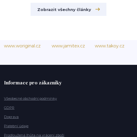
Zobrazit všechny články
www.woriginal.cz
www.jamitex.cz
www.takoy.cz
Informace pro zákazníky
Všeobecné obchodní podmínky
GDPR
Doprava
Platební údaje
Prodloužená lhůta na vrácení zboží