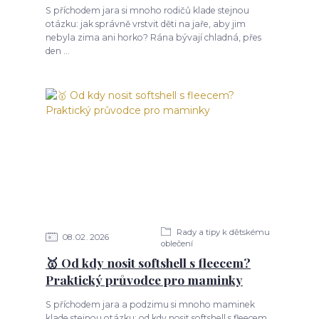
S příchodem jara si mnoho rodičů klade stejnou
otázku: jak správně vrstvit děti na jaře, aby jim
nebyla zima ani horko? Rána bývají chladná, přes
den ...
Rady a tipy k dětskému
08
02
2026
oblečení
🥇 Od kdy nosit softshell s fleecem?
Praktický průvodce pro maminky
S příchodem jara a podzimu si mnoho maminek
klade stejnou otázku: od kdy nosit softshell s fleecem