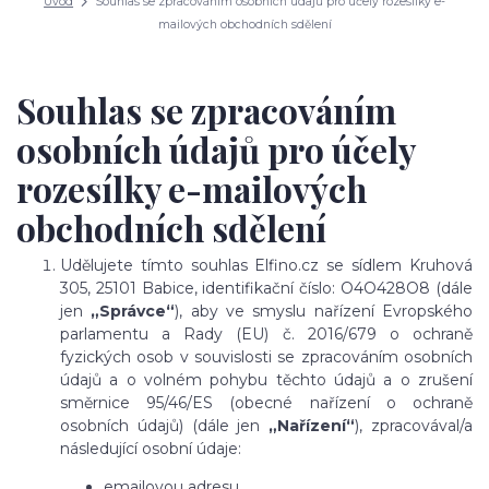
Úvod
Souhlas se zpracováním osobních údajů pro účely rozesílky e-
mailových obchodních sdělení
Souhlas se zpracováním
osobních údajů pro účely
rozesílky e-mailových
obchodních sdělení
Udělujete tímto souhlas Elfino.cz se sídlem Kruhová
305, 25101 Babice, identifikační číslo: O4O428O8 (dále
jen
„Správce“
), aby ve smyslu nařízení Evropského
parlamentu a Rady (EU) č. 2016/679 o ochraně
fyzických osob v souvislosti se zpracováním osobních
údajů a o volném pohybu těchto údajů a o zrušení
směrnice 95/46/ES (obecné nařízení o ochraně
osobních údajů) (dále jen
„Nařízení“
), zpracovával/a
následující osobní údaje:
emailovou adresu