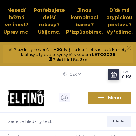
Nesedí
Potřebujete
Jinou
Dítě má
běžná
delší
kombinaci
atypickou
velikost?
rukávy?
barev?
postavu?
Upravíme.
Ušijeme.
Přizpůsobíme.
Vyřešíme.
🌼 Prázdniny nekončí ...
−20 %
☀️ na letní softshellové kalhoty,
kraťasy a tylové sukýnky 🌼 s kódem
LETO2026
7 dní 9h 15m 38s
⏳
0
ks
CZK
0 Kč
Menu
Hledat