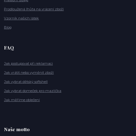
Prodloužená lhůta na vrácení zboží
Vzorník našich látek
Blog
FAQ
Jak postupovat při reklamaci
Jak vrátit nebo vyměnit zboží
Jak vybrat dětský softshell
Jak vybrat domeček pro mazlíčka
Jak měříme oblečení
Naše motto