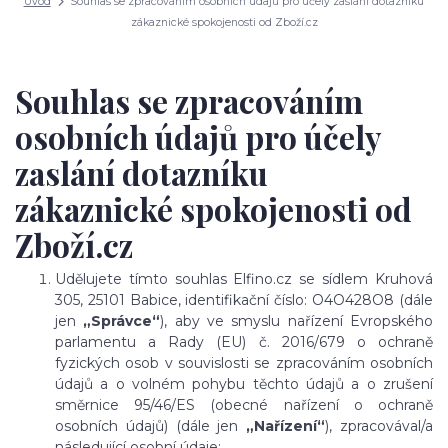
Úvod
Souhlas se zpracováním osobních údajů pro účely zaslání dotazníku
zákaznické spokojenosti od Zboží.cz
Souhlas se zpracováním
osobních údajů pro účely
zaslání dotazníku
zákaznické spokojenosti od
Zboží.cz
Udělujete tímto souhlas Elfino.cz se sídlem Kruhová
305, 25101 Babice, identifikační číslo: O4O428O8 (dále
jen
„Správce“
), aby ve smyslu nařízení Evropského
parlamentu a Rady (EU) č. 2016/679 o ochraně
fyzických osob v souvislosti se zpracováním osobních
údajů a o volném pohybu těchto údajů a o zrušení
směrnice 95/46/ES (obecné nařízení o ochraně
osobních údajů) (dále jen
„Nařízení“
), zpracovával/a
následující osobní údaje: