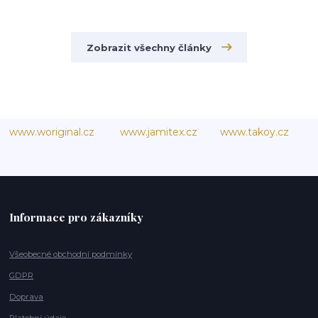
Zobrazit všechny články
www.woriginal.cz
www.jamitex.cz
www.takoy.cz
Informace pro zákazníky
Všeobecné obchodní podmínky
GDPR
Doprava
Platební údaje