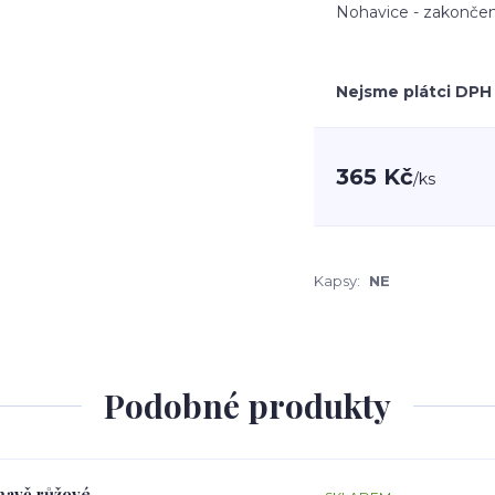
Nohavice - zakončen
Nejsme plátci DPH
365 Kč
/
ks
Kapsy:
NE
Podobné produkty
tmavě růžové