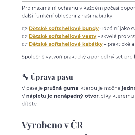
Pro maximální ochranu v každém počasí doporu
další funkční oblečení z naší nabídky:
👉
Dětské softshellové bundy
– ideální jako s
👉
Dětské softshellové vesty
– skvělé pro vrs
👉
Dětské softshellové kabátky
– praktické a
Společně vytvoří praktický a pohodlný set pro
🔧 Úprava pasu
V pase je
pružná guma
, kterou je možné
jedn
V
nápletu je nenápadný otvor
, díky kterému
dítěte.
Vyrobeno v ČR