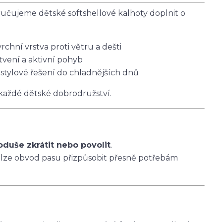
čujeme dětské softshellové kalhoty doplnit o
vrchní vrstva proti větru a dešti
tvení a aktivní pohyb
 stylové řešení do chladnějších dnů
 každé dětské dobrodružství.
oduše zkrátit nebo povolit
.
 lze obvod pasu přizpůsobit přesně potřebám