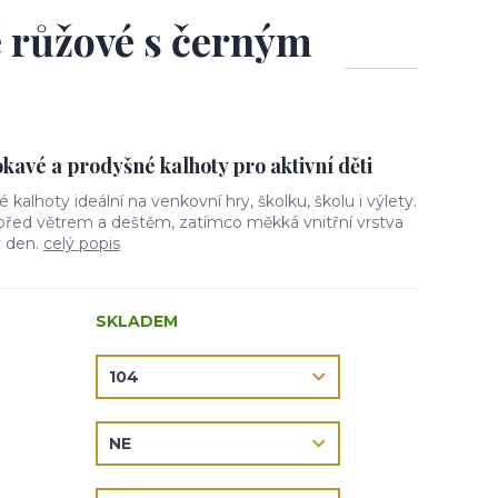
ě růžové s černým
avé a prodyšné kalhoty pro aktivní děti
vé kalhoty ideální na venkovní hry, školku, školu i výlety.
 před větrem a deštěm, zatímco měkká vnitřní vrstva
ý den.
celý popis
SKLADEM