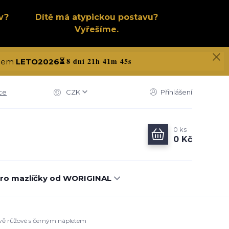
v?
Dítě má atypickou postavu?
Vyřešíme.
8 dní 21h 41m 44s
kódem
LETO2026
⏳
ce
CZK
Přihlášení
0
ks
0 Kč
ro mazlíčky od WORIGINAL
avě růžové s černým nápletem