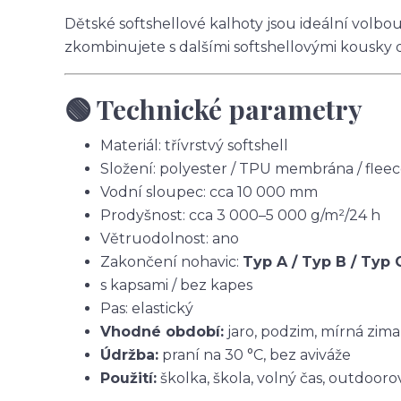
Dětské softshellové kalhoty jsou ideální volbo
zkombinujete s dalšími softshellovými kousky 
🟢 Technické parametry
Materiál: třívrstvý softshell
Složení: polyester / TPU membrána / flee
Vodní sloupec: cca 10 000 mm
Prodyšnost: cca 3 000–5 000 g/m²/24 h
Větruodolnost: ano
Zakončení nohavic:
Typ A / Typ B / Typ 
s kapsami / bez kapes
Pas: elastický
Vhodné období:
jaro, podzim, mírná zima
Údržba:
praní na 30 °C, bez aviváže
Použití:
školka, škola, volný čas, outdoorov