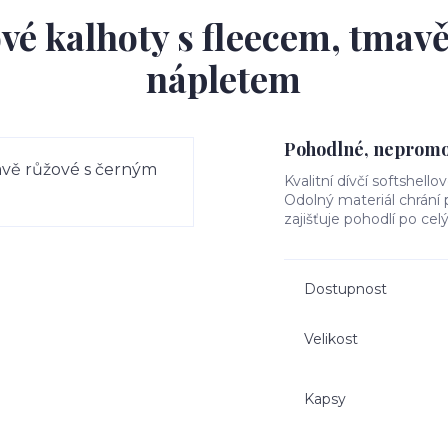
ové kalhoty s fleecem, tmav
nápletem
Pohodlné, nepromok
Kvalitní dívčí softshello
Odolný materiál chrání
zajišťuje pohodlí po cel
Dostupnost
Velikost
Kapsy