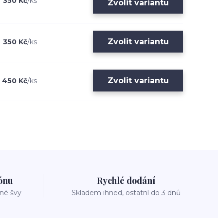
350 Kč
/
ks
Zvolit variantu
Zvolit variantu
350 Kč
/
ks
Zvolit variantu
450 Kč
/
ks
zónu
Rychlé dodání
vné švy
Skladem ihned, ostatní do 3 dnů