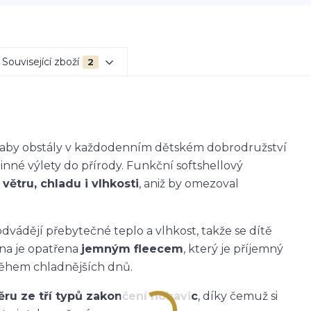
Související zboží
2
k, aby obstály v každodenním dětském dobrodružství
dinné výlety do přírody. Funkční softshellový
větru, chladu i vlhkosti
, aniž by omezoval
dvádějí přebytečné teplo a vlhkost, takže se dítě
ana je opatřena
jemným fleecem
, který je příjemný
během chladnějších dnů.
ěru ze tří typů zakončení nohavic
, díky čemuž si