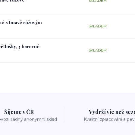
SKLADEM
rné s tmavě růžovým
SKLADEM
větlušky, 3 barevné
SKLADEM
Šijeme v ČR
Vydrží víc než se
voz, žádný anonymní sklad
Kvalitní zpracování a pe