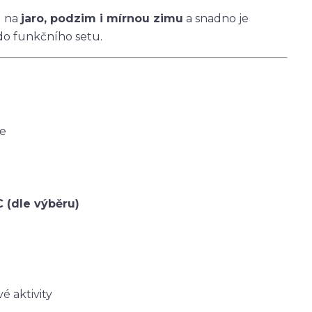
u na
jaro, podzim i mírnou zimu
a snadno je
do funkčního setu.
ce
C (dle výběru)
é aktivity