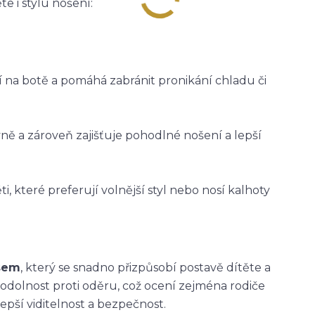
e i stylu nošení:
ží na botě a pomáhá zabránit pronikání chladu či
vně a zároveň zajišťuje pohodlné nošení a lepší
i, které preferují volnější styl nebo nosí kalhoty
asem
, který se snadno přizpůsobí postavě dítěte a
 odolnost proti oděru, což ocení zejména rodiče
epší viditelnost a bezpečnost.