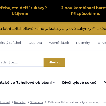
třebujete delší rukávy?
Jinou kombinaci bare
Ušijeme.
Přizpůsobíme.
a letní softshellové kalhoty, kraťasy a tylové sukýnky 🌼 s 
ětský softshell
Doprava
Vzorník látek
Rozměry
Ví
Hledat
tské softshellové oblečení
Dívčí tylové sukně
P
oblečení
Kalhoty
S fleecem
Dětské softshellové kalhoty s fleecem, tm