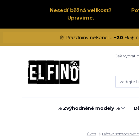
Nesedí běžná velikost?
Po
Upravíme.
🌼 Prázdniny nekončí ...
−20 %
☀️ n
Jak vybrat d
% Zvýhodněné modely %
Dě
Úvod
Dětské softshellové 