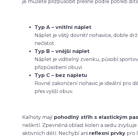
je můžete přizpůsobit přesně podle potřeb dítět
Typ A – vnitřní náplet
Náplet je všitý dovnitř nohavice, dobře dr
nečistot.
Typ B – vnější náplet
Náplet je viditelný zvenku, působí sporto
přizpůsobení obuvi.
Typ C – bez nápletu
Rovné zakončení nohavic je ideální pro dět
přes vyšší obuv.
Kalhoty mají
pohodlný střih s elastickým p
neškrtí. Zpevněná oblast kolen a sedu zvyšuje
aktivních dětí. Nechybí ani
reflexní prvky
pro l