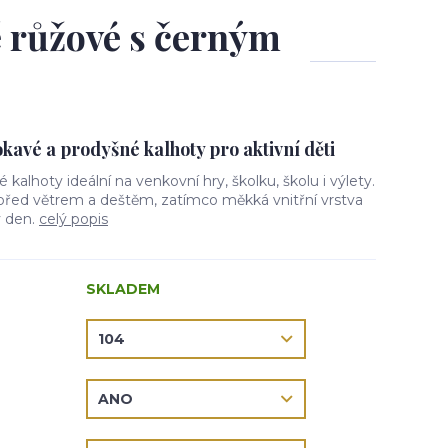
ě růžové s černým
avé a prodyšné kalhoty pro aktivní děti
vé kalhoty ideální na venkovní hry, školku, školu i výlety.
 před větrem a deštěm, zatímco měkká vnitřní vrstva
ý den.
celý popis
SKLADEM