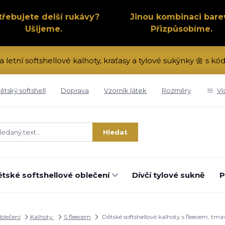
třebujete delší rukávy?
Jinou kombinaci bare
Ušijeme.
Přizpůsobíme.
a letní softshellové kalhoty, kraťasy a tylové sukýnky 🌼 s 
ětský softshell
Doprava
Vzorník látek
Rozměry
Ví
Hledat
tské softshellové oblečení
Dívčí tylové sukně
P
oblečení
Kalhoty
S fleecem
Dětské softshellové kalhoty s fleecem, tm