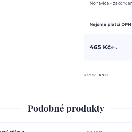
Nohavice - zakončen
Nejsme plátci DPH
465 Kč
/
ks
Kapsy:
ANO
Podobné produkty
tmavě růžové