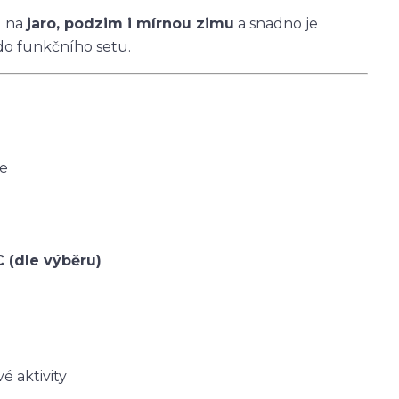
u na
jaro, podzim i mírnou zimu
a snadno je
do funkčního setu.
ce
C (dle výběru)
é aktivity