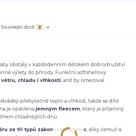
Související zboží
2
k, aby obstály v každodenním dětském dobrodružství
dinné výlety do přírody. Funkční softshellový
větru, chladu i vlhkosti
, aniž by omezoval
dvádějí přebytečné teplo a vlhkost, takže se dítě
ana je opatřena
jemným fleecem
, který je příjemný
během chladnějších dnů.
ěru ze tří typů zakončení nohavic
, díky čemuž si