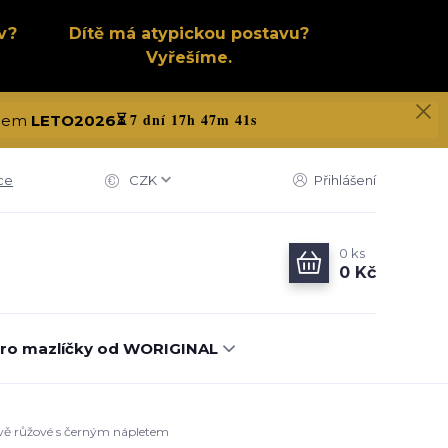
v?
Dítě má atypickou postavu?
Vyřešíme.
7 dní 17h 47m 40s
kódem
LETO2026
⏳
ce
CZK
Přihlášení
0
ks
0 Kč
ro mazlíčky od WORIGINAL
avě růžové s černým nápletem