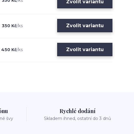
350 Kč
/
ks
Zvolit variantu
Zvolit variantu
350 Kč
/
ks
Zvolit variantu
450 Kč
/
ks
zónu
Rychlé dodání
vné švy
Skladem ihned, ostatní do 3 dnů