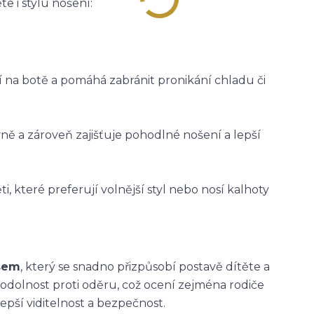
e i stylu nošení:
ží na botě a pomáhá zabránit pronikání chladu či
vně a zároveň zajišťuje pohodlné nošení a lepší
i, které preferují volnější styl nebo nosí kalhoty
asem
, který se snadno přizpůsobí postavě dítěte a
 odolnost proti oděru, což ocení zejména rodiče
epší viditelnost a bezpečnost.