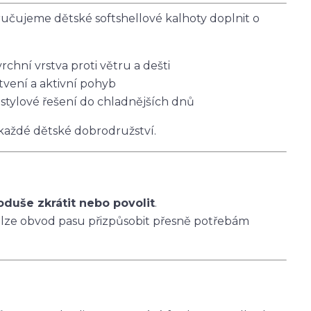
čujeme dětské softshellové kalhoty doplnit o
vrchní vrstva proti větru a dešti
tvení a aktivní pohyb
 stylové řešení do chladnějších dnů
 každé dětské dobrodružství.
oduše zkrátit nebo povolit
.
 lze obvod pasu přizpůsobit přesně potřebám