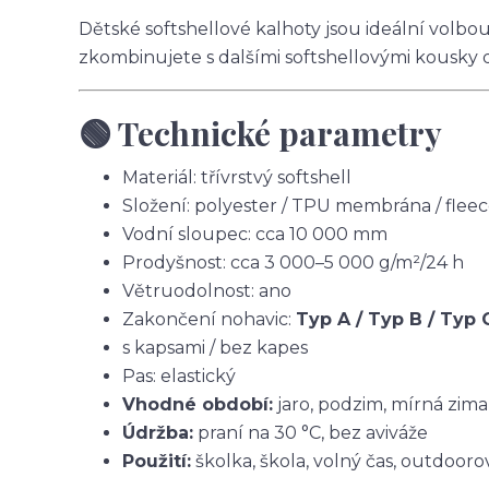
Dětské softshellové kalhoty jsou ideální volbo
zkombinujete s dalšími softshellovými kousky 
🟢 Technické parametry
Materiál: třívrstvý softshell
Složení: polyester / TPU membrána / flee
Vodní sloupec: cca 10 000 mm
Prodyšnost: cca 3 000–5 000 g/m²/24 h
Větruodolnost: ano
Zakončení nohavic:
Typ A / Typ B / Typ 
s kapsami / bez kapes
Pas: elastický
Vhodné období:
jaro, podzim, mírná zima
Údržba:
praní na 30 °C, bez aviváže
Použití:
školka, škola, volný čas, outdoorov