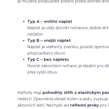
je můžete přizpůsobit přesně podle potřeb dítět
Typ A – vnitřní náplet
Náplet je všitý dovnitř nohavice, dobře dr
nečistot.
Typ B – vnější náplet
Náplet je viditelný zvenku, působí sporto
přizpůsobení obuvi.
Typ C – bez nápletu
Rovné zakončení nohavic je ideální pro dět
přes vyšší obuv.
Kalhoty mají
pohodlný střih s elastickým p
neškrtí. Zpevněná oblast kolen a sedu zvyšuje
aktivních dětí. Nechybí ani
reflexní prvky
pro l