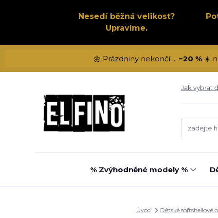
Nesedí běžná velikost?
Po
Upravíme.
🌼 Prázdniny nekončí ...
−20 %
☀️ n
Jak vybrat d
% Zvýhodněné modely %
Dě
Úvod
Dětské softshellové 