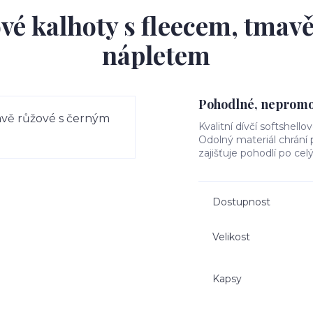
ové kalhoty s fleecem, tmav
nápletem
Pohodlné, nepromok
Kvalitní dívčí softshello
Odolný materiál chrání
zajišťuje pohodlí po cel
Dostupnost
Velikost
Kapsy