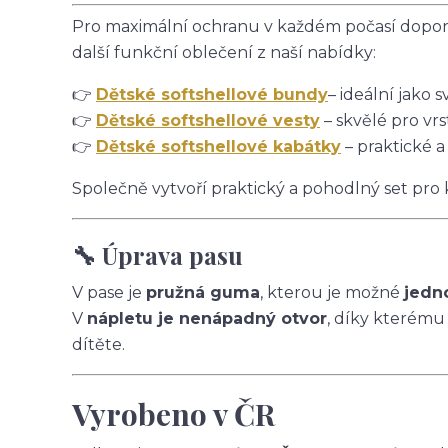
Pro maximální ochranu v každém počasí doporu
další funkční oblečení z naší nabídky:
👉
Dětské softshellové bundy
– ideální jako s
👉
Dětské softshellové vesty
– skvělé pro vrs
👉
Dětské softshellové kabátky
– praktické a
Společně vytvoří praktický a pohodlný set pro
🔧 Úprava pasu
V pase je
pružná guma
, kterou je možné
jedn
V
nápletu je nenápadný otvor
, díky kterému
dítěte.
Vyrobeno v ČR