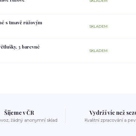
SKLADEM
rné s tmavě růžovým
SKLADEM
větlušky, 3 barevné
SKLADEM
Šijeme v ČR
Vydrží víc než se
voz, žádný anonymní sklad
Kvalitní zpracování a pe