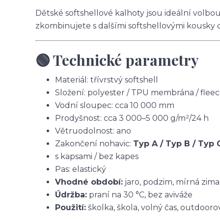
Dětské softshellové kalhoty jsou ideální volbo
zkombinujete s dalšími softshellovými kousky 
🟢 Technické parametry
Materiál: třívrstvý softshell
Složení: polyester / TPU membrána / flee
Vodní sloupec: cca 10 000 mm
Prodyšnost: cca 3 000–5 000 g/m²/24 h
Větruodolnost: ano
Zakončení nohavic:
Typ A / Typ B / Typ 
s kapsami / bez kapes
Pas: elastický
Vhodné období:
jaro, podzim, mírná zima
Údržba:
praní na 30 °C, bez aviváže
Použití:
školka, škola, volný čas, outdoorov