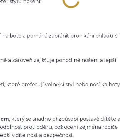
e i stylu nošení:
ží na botě a pomáhá zabránit pronikání chladu či
vně a zároveň zajišťuje pohodlné nošení a lepší
i, které preferují volnější styl nebo nosí kalhoty
asem
, který se snadno přizpůsobí postavě dítěte a
 odolnost proti oděru, což ocení zejména rodiče
epší viditelnost a bezpečnost.