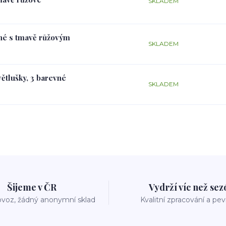
SKLADEM
rné s tmavě růžovým
SKLADEM
větlušky, 3 barevné
SKLADEM
Šijeme v ČR
Vydrží víc než se
voz, žádný anonymní sklad
Kvalitní zpracování a pe