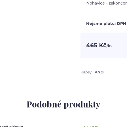
Nohavice - zakončen
Nejsme plátci DPH
465 Kč
/
ks
Kapsy:
ANO
Podobné produkty
tmavě růžové