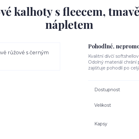
ové kalhoty s fleecem, tmav
nápletem
Pohodlné, nepromok
Kvalitní dívčí softshello
Odolný materiál chrání
zajišťuje pohodlí po cel
Dostupnost
Velikost
Kapsy