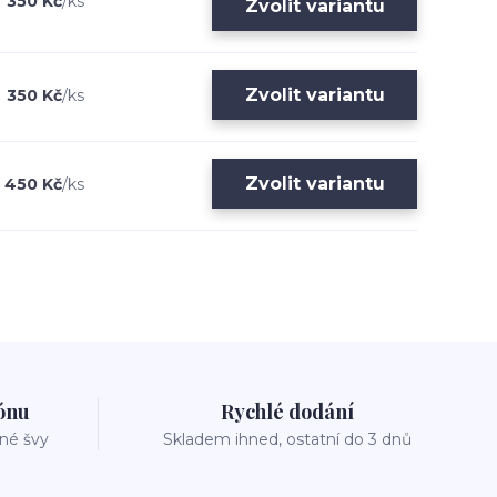
350 Kč
/
ks
Zvolit variantu
Zvolit variantu
350 Kč
/
ks
Zvolit variantu
450 Kč
/
ks
zónu
Rychlé dodání
vné švy
Skladem ihned, ostatní do 3 dnů