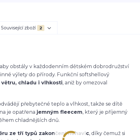
Související zboží
2
k, aby obstály v každodenním dětském dobrodružství
dinné výlety do přírody. Funkční softshellový
větru, chladu i vlhkosti
, aniž by omezoval
dvádějí přebytečné teplo a vlhkost, takže se dítě
ana je opatřena
jemným fleecem
, který je příjemný
během chladnějších dnů.
ěru ze tří typů zakončení nohavic
, díky čemuž si