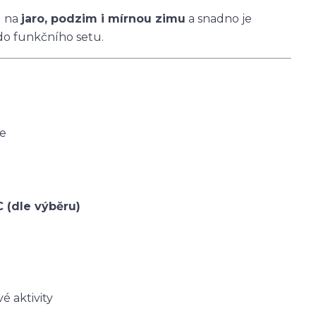
u na
jaro, podzim i mírnou zimu
a snadno je
do funkčního setu.
ce
C (dle výběru)
é aktivity