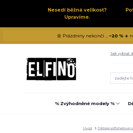
Nesedí běžná velikost?
Po
Upravíme.
🌼 Prázdniny nekončí ...
−20 %
☀️ n
Jak vybrat d
% Zvýhodněné modely %
Dě
Úvod
Dětské softshellové 