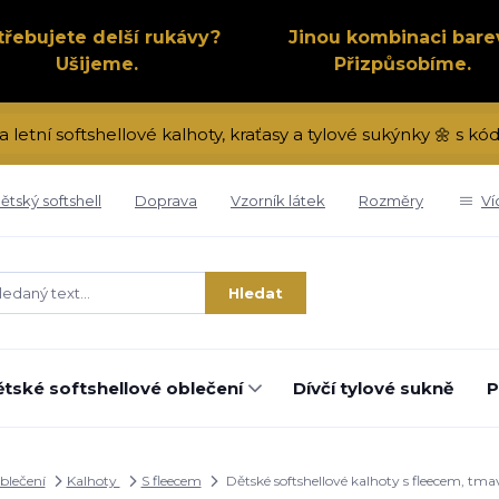
třebujete delší rukávy?
Jinou kombinaci bare
Ušijeme.
Přizpůsobíme.
a letní softshellové kalhoty, kraťasy a tylové sukýnky 🌼 s 
ětský softshell
Doprava
Vzorník látek
Rozměry
Ví
Hledat
tské softshellové oblečení
Dívčí tylové sukně
P
oblečení
Kalhoty
S fleecem
Dětské softshellové kalhoty s fleecem, tm