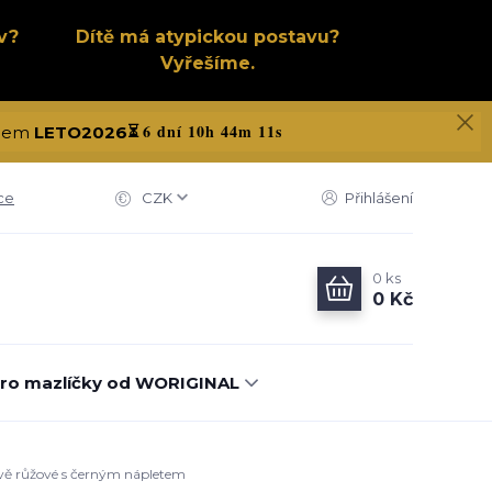
v?
Dítě má atypickou postavu?
Vyřešíme.
6 dní 10h 44m 10s
kódem
LETO2026
⏳
ce
CZK
Přihlášení
0
ks
0 Kč
ro mazlíčky od WORIGINAL
avě růžové s černým nápletem