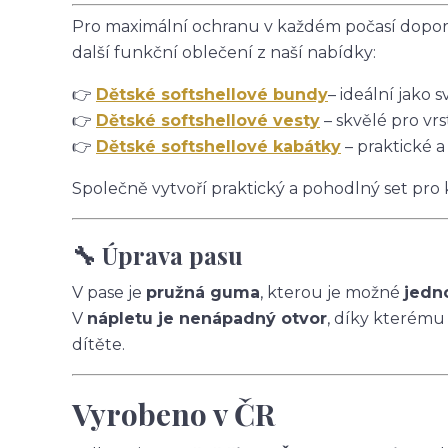
Pro maximální ochranu v každém počasí doporu
další funkční oblečení z naší nabídky:
👉
Dětské softshellové bundy
– ideální jako s
👉
Dětské softshellové vesty
– skvělé pro vrs
👉
Dětské softshellové kabátky
– praktické a
Společně vytvoří praktický a pohodlný set pro
🔧 Úprava pasu
V pase je
pružná guma
, kterou je možné
jedn
V
nápletu je nenápadný otvor
, díky kterému
dítěte.
Vyrobeno v ČR