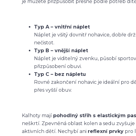
je můžete přizpůsobit přesně podle potřeb dítět
Typ A – vnitřní náplet
Náplet je všitý dovnitř nohavice, dobře dr
nečistot.
Typ B – vnější náplet
Náplet je viditelný zvenku, působí sporto
přizpůsobení obuvi.
Typ C – bez nápletu
Rovné zakončení nohavic je ideální pro dět
přes vyšší obuv.
Kalhoty mají
pohodlný střih s elastickým p
neškrtí. Zpevněná oblast kolen a sedu zvyšuje
aktivních dětí. Nechybí ani
reflexní prvky
pro l