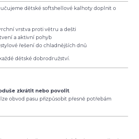
čujeme dětské softshellové kalhoty doplnit o
vrchní vrstva proti větru a dešti
tvení a aktivní pohyb
 stylové řešení do chladnějších dnů
 každé dětské dobrodružství.
oduše zkrátit nebo povolit
.
 lze obvod pasu přizpůsobit přesně potřebám