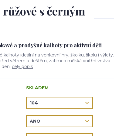
ě růžové s černým
avé a prodyšné kalhoty pro aktivní děti
vé kalhoty ideální na venkovní hry, školku, školu i výlety.
 před větrem a deštěm, zatímco měkká vnitřní vrstva
ý den.
celý popis
SKLADEM