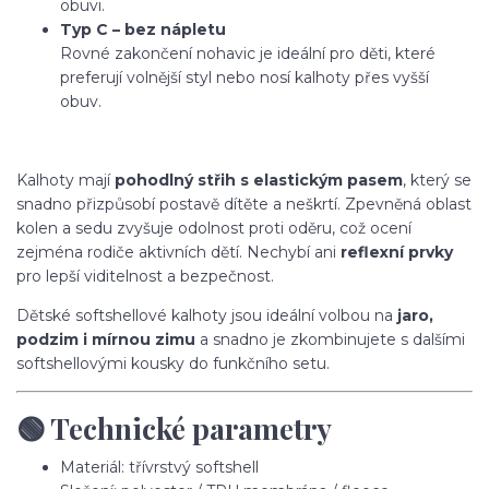
obuvi.
Typ C – bez nápletu
Rovné zakončení nohavic je ideální pro děti, které
preferují volnější styl nebo nosí kalhoty přes vyšší
obuv.
Kalhoty mají
pohodlný střih s elastickým pasem
, který se
snadno přizpůsobí postavě dítěte a neškrtí. Zpevněná oblast
kolen a sedu zvyšuje odolnost proti oděru, což ocení
zejména rodiče aktivních dětí. Nechybí ani
reflexní prvky
pro lepší viditelnost a bezpečnost.
Dětské softshellové kalhoty jsou ideální volbou na
jaro,
podzim i mírnou zimu
a snadno je zkombinujete s dalšími
softshellovými kousky do funkčního setu.
🟢 Technické parametry
Materiál: třívrstvý softshell