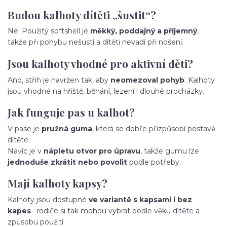
Budou kalhoty dítěti „šustit“?
Ne. Použitý softshell je
měkký, poddajný a příjemný
,
takže při pohybu nešustí a dítěti nevadí při nošení.
Jsou kalhoty vhodné pro aktivní děti?
Ano, střih je navržen tak, aby
neomezoval pohyb
. Kalhoty
jsou vhodné na hřiště, běhání, lezení i dlouhé procházky.
Jak funguje pas u kalhot?
V pase je
pružná guma
, která se dobře přizpůsobí postavě
dítěte.
Navíc je v
nápletu otvor pro úpravu
, takže gumu lze
jednoduše zkrátit nebo povolit
podle potřeby.
Mají kalhoty kapsy?
Kalhoty jsou dostupné
ve variantě s kapsami i bez
kapes
– rodiče si tak mohou vybrat podle věku dítěte a
způsobu použití.