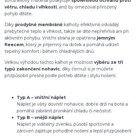
softshellový materiál poskytuje
spolehlivou ochranu proti
větru, chladu i vlhkosti
, aniž by omezoval přirozený
pohyb dítěte.
Díky
prodyšné membráně
kalhoty efektivně odvádějí
přebytečné teplo a vlhkost, takže se dítě nepřehřívá ani při
aktivním pohybu. Vnitřní strana je opatřena
jemným
fleecem
, který je příjemný na dotek a pomáhá udržet
tepelný komfort i během chladnějších dnů.
Velkou výhodou těchto kalhot je možnost
výběru ze tří
typů zakončení nohavic
, díky čemuž si je můžete
přizpůsobit přesně podle potřeb dítěte i stylu nošení:
Typ A – vnitřní náplet
Náplet je všitý dovnitř nohavice, dobře drží na botě a
pomáhá zabránit pronikání chladu či nečistot.
Typ B – vnější náplet
Náplet je viditelný zvenku, působí sportovně a
zároveň zajišťuje pohodlné nošení a lepší přizpůsobení