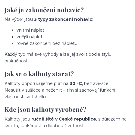
Jaké je zakončení nohavic?
Na výběr jsou
3 typy zakončení nohavic
:
vnitřní náplet
vnější náplet
rovné zakončení bez nápletu
Každý typ má své výhody a lze jej zvolit podle stylu i
praktičnosti.
Jak se o kalhoty starat?
Kalhoty doporučujeme prát na
30 °C
, bez aviváže.
Nesušit v sušičce a nežehlit – tím si zachovají funkční
vlastnosti softshellu.
Kde jsou kalhoty vyrobené?
Kalhoty jsou
ručně šité v České republice
, s důrazem na
kvalitu, funkčnost a dlouhou životnost.