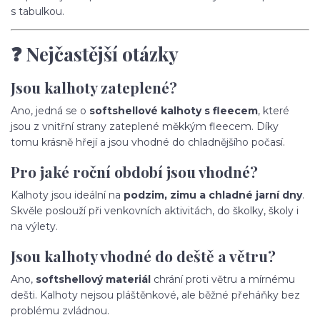
s tabulkou.
❓ Nejčastější otázky
Jsou kalhoty zateplené?
Ano, jedná se o
softshellové kalhoty s fleecem
, které
jsou z vnitřní strany zateplené měkkým fleecem. Díky
tomu krásně hřejí a jsou vhodné do chladnějšího počasí.
Pro jaké roční období jsou vhodné?
Kalhoty jsou ideální na
podzim, zimu a chladné jarní dny
.
Skvěle poslouží při venkovních aktivitách, do školky, školy i
na výlety.
Jsou kalhoty vhodné do deště a větru?
Ano,
softshellový materiál
chrání proti větru a mírnému
dešti. Kalhoty nejsou pláštěnkové, ale běžné přeháňky bez
problému zvládnou.