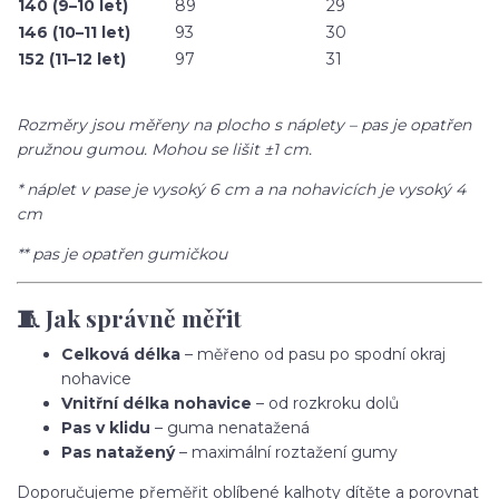
140 (9–10 let)
89
29
146 (10–11 let)
93
30
152 (11–12 let)
97
31
Rozměry jsou měřeny na plocho s náplety – pas je opatřen
pružnou gumou. Mohou se lišit ±1 cm.
* náplet v pase je vysoký 6 cm a na nohavicích je vysoký 4
cm
** pas je opatřen gumičkou
🧵 Jak správně měřit
Celková délka
– měřeno od pasu po spodní okraj
nohavice
Vnitřní délka nohavice
– od rozkroku dolů
Pas v klidu
– guma nenatažená
Pas natažený
– maximální roztažení gumy
Doporučujeme přeměřit oblíbené kalhoty dítěte a porovnat