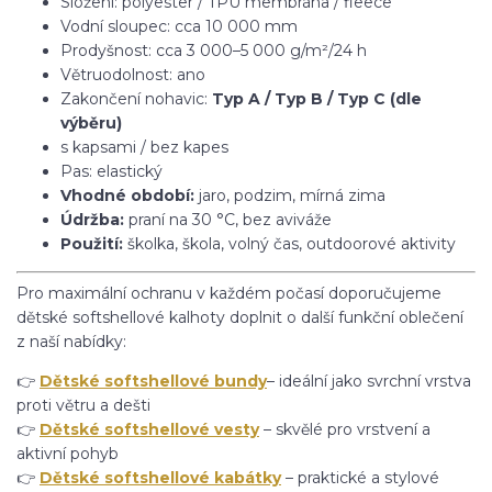
Složení: polyester / TPU membrána / fleece
Vodní sloupec: cca 10 000 mm
Prodyšnost: cca 3 000–5 000 g/m²/24 h
Větruodolnost: ano
Zakončení nohavic:
Typ A / Typ B / Typ C (dle
výběru)
s kapsami / bez kapes
Pas: elastický
Vhodné období:
jaro, podzim, mírná zima
Údržba:
praní na 30 °C, bez aviváže
Použití:
školka, škola, volný čas, outdoorové aktivity
Pro maximální ochranu v každém počasí doporučujeme
dětské softshellové kalhoty doplnit o další funkční oblečení
z naší nabídky:
👉
Dětské softshellové bundy
– ideální jako svrchní vrstva
proti větru a dešti
👉
Dětské softshellové vesty
– skvělé pro vrstvení a
aktivní pohyb
👉
Dětské softshellové kabátky
– praktické a stylové