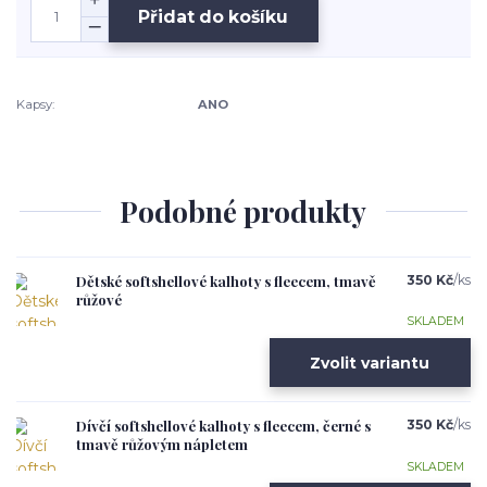
Přidat do košíku
Kapsy:
ANO
Podobné produkty
Dětské softshellové kalhoty s fleecem, tmavě
350 Kč
/
ks
růžové
SKLADEM
Zvolit variantu
Dívčí softshellové kalhoty s fleecem, černé s
350 Kč
/
ks
tmavě růžovým nápletem
SKLADEM