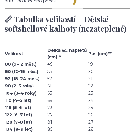
outfit do každého počasí.
📏 Tabulka velikostí – Dětské
softshellové kalhoty (nezateplené)
Délka vč. nápletů
Velikost
Pas (cm)
**
(cm)
*
80 (9–12 měs.)
49
19
86 (12–18 měs.)
53
20
92 (18–24 měs.)
57
21
98 (2–3 roky)
61
22
104 (3–4 roky)
65
23
110 (4–5 let)
69
24
116 (5–6 let)
73
25
122 (6–7 let)
77
26
128 (7–8 let)
81
27
134 (8–9 let)
85
28