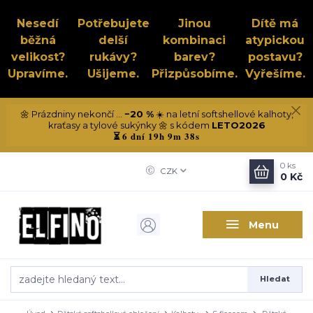
Nesedí
Potřebujete
Jinou
Dítě má
běžná
delší
kombinaci
atypickou
velikost?
rukávy?
barev?
postavu?
Upravíme.
Ušijeme.
Přizpůsobíme.
Vyřešíme.
🌼 Prázdniny nekončí ...
−20 %
☀️ na letní softshellové kalhoty,
kraťasy a tylové sukýnky 🌼 s kódem
LETO2026
6 dní 19h 9m 37s
⏳
0
ks
CZK
0 Kč
Menu
Hledat