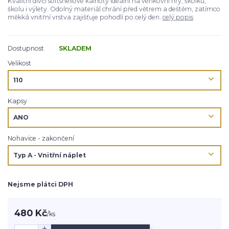
Kvalitní dívčí softshellové kalhoty ideální na venkovní hry, školku,
školu i výlety. Odolný materiál chrání před větrem a deštěm, zatímco
měkká vnitřní vrstva zajišťuje pohodlí po celý den.
celý popis
Dostupnost
SKLADEM
Velikost
Kapsy
Nohavice - zakončení
Nejsme plátci DPH
480 Kč
/
ks