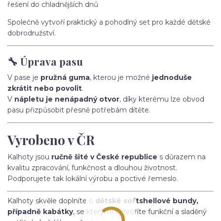
řešení do chladnějších dnů
Společně vytvoří praktický a pohodlný set pro každé dětské
dobrodružství.
🔧 Úprava pasu
V pase je
pružná guma
, kterou je možné
jednoduše
zkrátit nebo povolit
.
V
nápletu je nenápadný otvor
, díky kterému lze obvod
pasu přizpůsobit přesně potřebám dítěte.
Vyrobeno v ČR
Kalhoty jsou
ručně šité v České republice
s důrazem na
kvalitu zpracování, funkčnost a dlouhou životnost.
Podporujete tak lokální výrobu a poctivé řemeslo.
Kalhoty skvěle doplníte o
dětské softshellové bundy,
případně kabátky
, se kterými vytvoříte funkční a sladěný