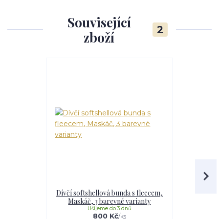
Související
2
zboží
Dívčí softshellová bunda s fleecem,
Softshell
Maskáč, 3 barevné varianty
Maskáč, 
Ušijeme do 3 dnů
U
800 Kč
/
ks