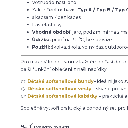
Větruodolnost: ano
Zakončení nohavic:
Typ A / Typ B / Typ 
s kapsami / bez kapes
Pas: elastický
Vhodné období:
jaro, podzim, mírná zima
Údržba:
praní na 30 °C, bez aviváže
Použití:
školka, škola, volný čas, outdoorov
Pro maximální ochranu v každém počasí doporu
další funkční oblečení z naší nabídky:
👉
Dětské softshellové bundy
– ideální jako s
👉
Dětské softshellové vesty
– skvělé pro vrs
👉
Dětské softshellové kabátky
– praktické a
Společně vytvoří praktický a pohodlný set pro
🔧 Úprava pasu