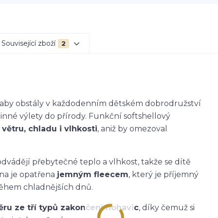
Související zboží
2
k, aby obstály v každodenním dětském dobrodružství
dinné výlety do přírody. Funkční softshellový
větru, chladu i vlhkosti
, aniž by omezoval
dvádějí přebytečné teplo a vlhkost, takže se dítě
ana je opatřena
jemným fleecem
, který je příjemný
během chladnějších dnů.
ěru ze tří typů zakončení nohavic
, díky čemuž si