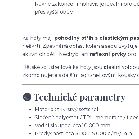
Rovné zakončení nohavic je ideální pro dět
přes vyšší obuv.
Kalhoty mají
pohodlný střih s elastickým p
neškrtí. Zpevněná oblast kolen a sedu zvyšuje
aktivních dětí. Nechybí ani
reflexní prvky
pro l
Dětské softshellové kalhoty jsou ideální volbo
zkombinujete s dalšími softshellovými kousky 
🟢 Technické parametry
Materiál: třívrstvý softshell
Složení: polyester / TPU membrána / flee
Vodní sloupec: cca 10 000 mm
Prodyšnost: cca 3 000–5 000 g/m²/24 h