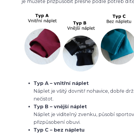
je můžete přizpůsobit přesně podle potřeb dítět
Typ A – vnitřní náplet
Náplet je všitý dovnitř nohavice, dobře dr
nečistot.
Typ B – vnější náplet
Náplet je viditelný zvenku, působí sporto
přizpůsobení obuvi.
Typ C – bez nápletu