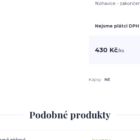
Nohavice - zakončen
Nejsme plátci DPH
430 Kč
/
ks
Kapsy:
NE
Podobné produkty
tmavě růžové