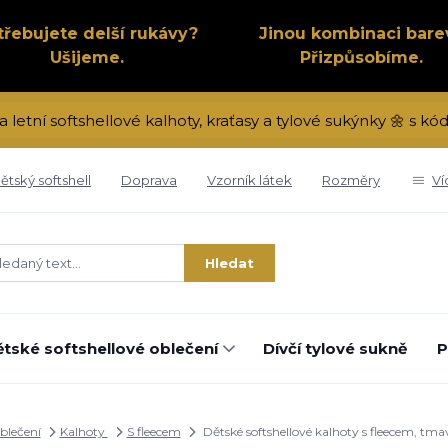
třebujete delší rukávy?
Jinou kombinaci bare
Ušijeme.
Přizpůsobíme.
a letní softshellové kalhoty, kraťasy a tylové sukýnky 🌼 s 
ětský softshell
Doprava
Vzorník látek
Rozměry
Ví
Hledat
tské softshellové oblečení
Dívčí tylové sukně
P
oblečení
Kalhoty
S fleecem
Dětské softshellové kalhoty s fleecem, tm