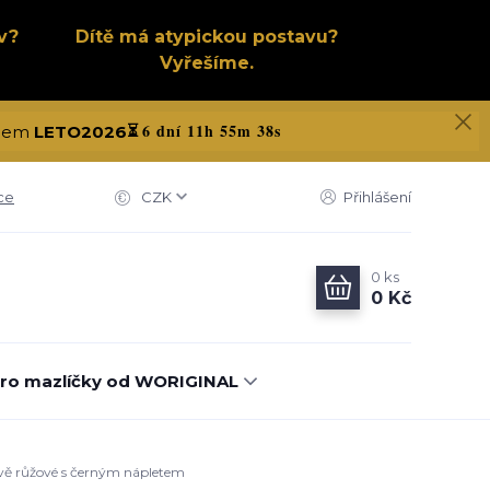
v?
Dítě má atypickou postavu?
Vyřešíme.
6 dní 11h 55m 37s
kódem
LETO2026
⏳
ce
CZK
Přihlášení
0
ks
0 Kč
ro mazlíčky od WORIGINAL
avě růžové s černým nápletem