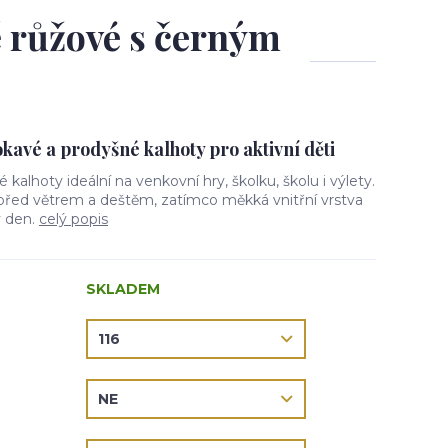
ě růžové s černým
avé a prodyšné kalhoty pro aktivní děti
vé kalhoty ideální na venkovní hry, školku, školu i výlety.
 před větrem a deštěm, zatímco měkká vnitřní vrstva
ý den.
celý popis
SKLADEM