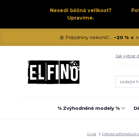
Nesedí běžná velikost?
Po
Upravíme.
🌼 Prázdniny nekončí ...
−20 %
☀️ n
Jak vybrat d
% Zvýhodněné modely %
Dě
Úvod
Dětské softshellové 