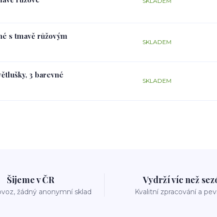
SKLADEM
rné s tmavě růžovým
SKLADEM
větlušky, 3 barevné
SKLADEM
Šijeme v ČR
Vydrží víc než se
voz, žádný anonymní sklad
Kvalitní zpracování a pe