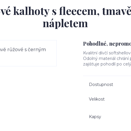
ové kalhoty s fleecem, tmav
nápletem
Pohodlné, nepromok
Kvalitní dívčí softshello
Odolný materiál chrání
zajišťuje pohodlí po cel
Dostupnost
Velikost
Kapsy