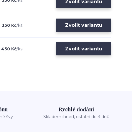
350 Kč
/
ks
Zvolit variantu
Zvolit variantu
350 Kč
/
ks
Zvolit variantu
450 Kč
/
ks
zónu
Rychlé dodání
vné švy
Skladem ihned, ostatní do 3 dnů