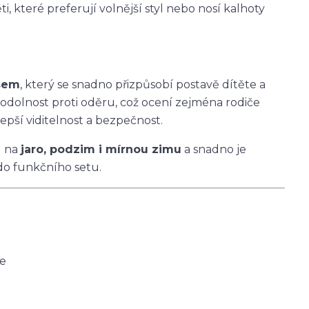
i, které preferují volnější styl nebo nosí kalhoty
asem
, který se snadno přizpůsobí postavě dítěte a
 odolnost proti oděru, což ocení zejména rodiče
epší viditelnost a bezpečnost.
u na
jaro, podzim i mírnou zimu
a snadno je
do funkčního setu.
ce