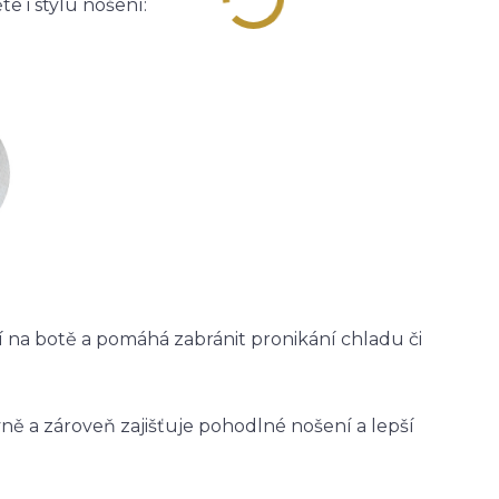
e i stylu nošení:
ží na botě a pomáhá zabránit pronikání chladu či
vně a zároveň zajišťuje pohodlné nošení a lepší