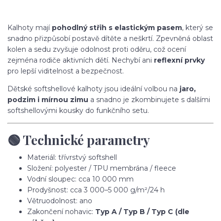
Kalhoty mají
pohodlný střih s elastickým pasem
, který se
snadno přizpůsobí postavě dítěte a neškrtí. Zpevněná oblast
kolen a sedu zvyšuje odolnost proti oděru, což ocení
zejména rodiče aktivních dětí. Nechybí ani
reflexní prvky
pro lepší viditelnost a bezpečnost.
Dětské softshellové kalhoty jsou ideální volbou na
jaro,
podzim i mírnou zimu
a snadno je zkombinujete s dalšími
softshellovými kousky do funkčního setu.
🟢 Technické parametry
Materiál: třívrstvý softshell
Složení: polyester / TPU membrána / fleece
Vodní sloupec: cca 10 000 mm
Prodyšnost: cca 3 000–5 000 g/m²/24 h
Větruodolnost: ano
Zakončení nohavic:
Typ A / Typ B / Typ C (dle