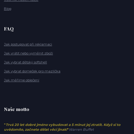
Blog
FAQ
Jak postupovat při reklamaci
Jak vrátit nebo vyměnit zboží
Jak vybrat dětský softshell
Jak vybrat domeček pro mazlíčka
Jak měříme oblečení
Naše motto
"
Trvá 20 let dobré jméno vybudovat a 5 minut jej ztratit. Když si to
uvědomíte, začnete dělat věci jinak!
"
Warren Buffet