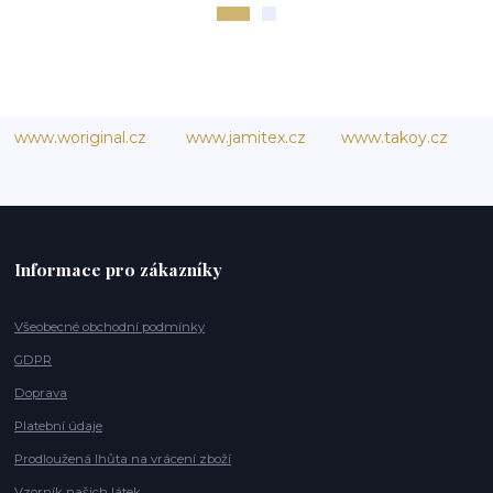
www.woriginal.cz
www.jamitex.cz
www.takoy.cz
Informace pro zákazníky
Všeobecné obchodní podmínky
GDPR
Doprava
Platební údaje
Prodloužená lhůta na vrácení zboží
Vzorník našich látek