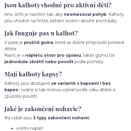
Jsou kalhoty vhodné pro aktivní děti?
Ano, střih je navržen tak, aby
neomezoval pohyb
. Kalhoty
jsou vhodné na hřiště, běhání, lezení i dlouhé procházky.
Jak funguje pas u kalhot?
V pase je
pružná guma
, která se dobře přizpůsobí postavě
dítěte.
Navíc je v
nápletu otvor pro úpravu
, takže gumu lze
jednoduše zkrátit nebo povolit
podle potřeby.
Mají kalhoty kapsy?
Kalhoty jsou dostupné
ve variantě s kapsami i bez
kapes
– rodiče si tak mohou vybrat podle věku dítěte a
způsobu použití.
Jaké je zakončení nohavic?
Na výběr jsou
3 typy zakončení nohavic
:
vnitřní náplet