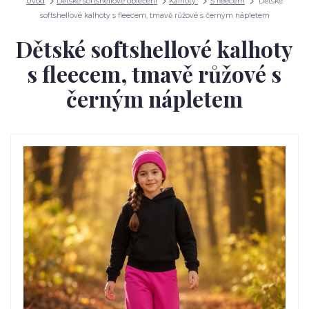
Úvod
Dětské softshellové oblečení
Kalhoty
S fleecem
Dětské
softshellové kalhoty s fleecem, tmavě růžové s černým nápletem
Dětské softshellové kalhoty
s fleecem, tmavě růžové s
černým nápletem