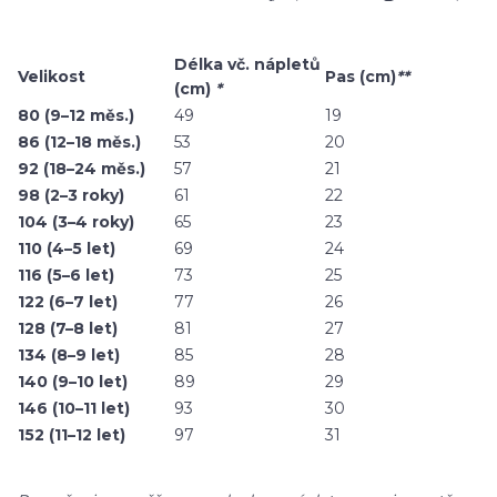
Délka vč. nápletů
Velikost
Pas (cm)
**
(cm)
*
80 (9–12 měs.)
49
19
86 (12–18 měs.)
53
20
92 (18–24 měs.)
57
21
98 (2–3 roky)
61
22
104 (3–4 roky)
65
23
110 (4–5 let)
69
24
116 (5–6 let)
73
25
122 (6–7 let)
77
26
128 (7–8 let)
81
27
134 (8–9 let)
85
28
140 (9–10 let)
89
29
146 (10–11 let)
93
30
152 (11–12 let)
97
31