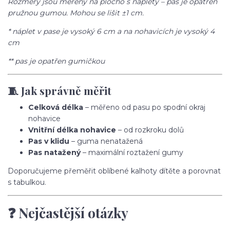
Rozměry jsou měřeny na plocho s náplety – pas je opatřen
pružnou gumou. Mohou se lišit ±1 cm.
* náplet v pase je vysoký 6 cm a na nohavicích je vysoký 4
cm
** pas je opatřen gumičkou
🧵 Jak správně měřit
Celková délka
– měřeno od pasu po spodní okraj
nohavice
Vnitřní délka nohavice
– od rozkroku dolů
Pas v klidu
– guma nenatažená
Pas natažený
– maximální roztažení gumy
Doporučujeme přeměřit oblíbené kalhoty dítěte a porovnat
s tabulkou.
❓ Nejčastější otázky