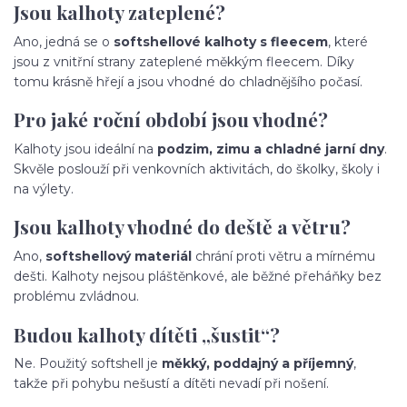
Jsou kalhoty zateplené?
Ano, jedná se o
softshellové kalhoty s fleecem
, které
jsou z vnitřní strany zateplené měkkým fleecem. Díky
tomu krásně hřejí a jsou vhodné do chladnějšího počasí.
Pro jaké roční období jsou vhodné?
Kalhoty jsou ideální na
podzim, zimu a chladné jarní dny
.
Skvěle poslouží při venkovních aktivitách, do školky, školy i
na výlety.
Jsou kalhoty vhodné do deště a větru?
Ano,
softshellový materiál
chrání proti větru a mírnému
dešti. Kalhoty nejsou pláštěnkové, ale běžné přeháňky bez
problému zvládnou.
Budou kalhoty dítěti „šustit“?
Ne. Použitý softshell je
měkký, poddajný a příjemný
,
takže při pohybu nešustí a dítěti nevadí při nošení.