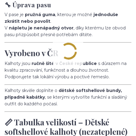
🔧 Úprava pasu
V pase je
pružná guma
, kterou je možné
jednoduše
zkrátit nebo povolit
.
V
nápletu je nenápadný otvor
, díky kterému lze obvod
pasu přizpůsobit přesně potřebám dítěte.
Vyrobeno v ČR
Kalhoty jsou
ručně šité v České republice
s důrazem na
kvalitu zpracování, funkčnost a dlouhou životnost.
Podporujete tak lokální výrobu a poctivé řemeslo.
Kalhoty skvěle doplníte o
dětské softshellové bundy,
případně kabátky
, se kterými vytvoříte funkční a sladěný
outfit do každého počasí.
📏 Tabulka velikostí – Dětské
softshellové kalhoty (nezateplené)