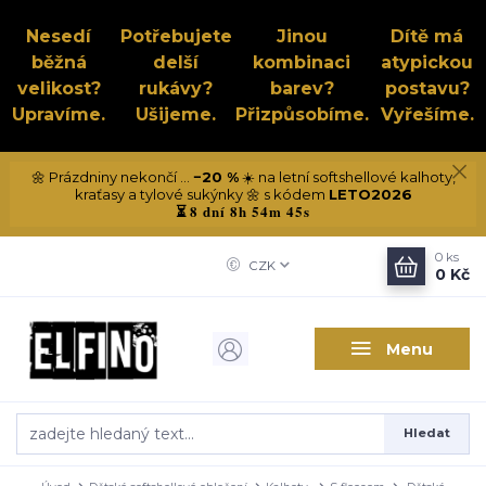
Nesedí
Potřebujete
Jinou
Dítě má
běžná
delší
kombinaci
atypickou
velikost?
rukávy?
barev?
postavu?
Upravíme.
Ušijeme.
Přizpůsobíme.
Vyřešíme.
🌼 Prázdniny nekončí ...
−20 %
☀️ na letní softshellové kalhoty,
kraťasy a tylové sukýnky 🌼 s kódem
LETO2026
8 dní 8h 54m 44s
⏳
0
ks
CZK
0 Kč
Menu
Hledat