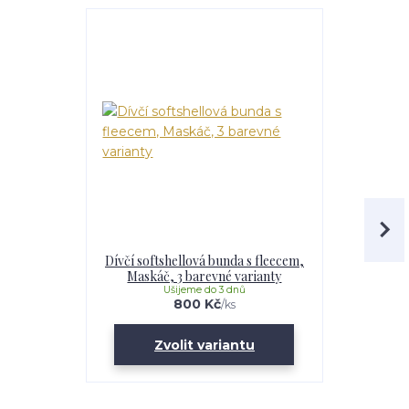
Dívčí softshellová bunda s fleecem,
Softshell
Maskáč, 3 barevné varianty
Maskáč, 
Ušijeme do 3 dnů
U
800 Kč
/
ks
Zvolit variantu
Zv