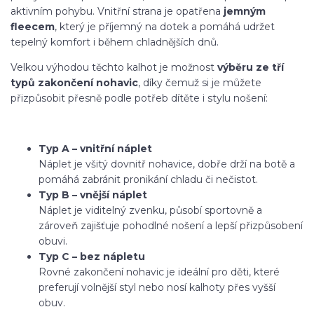
aktivním pohybu. Vnitřní strana je opatřena
jemným
fleecem
, který je příjemný na dotek a pomáhá udržet
tepelný komfort i během chladnějších dnů.
Velkou výhodou těchto kalhot je možnost
výběru ze tří
typů zakončení nohavic
, díky čemuž si je můžete
přizpůsobit přesně podle potřeb dítěte i stylu nošení:
Typ A – vnitřní náplet
Náplet je všitý dovnitř nohavice, dobře drží na botě a
pomáhá zabránit pronikání chladu či nečistot.
Typ B – vnější náplet
Náplet je viditelný zvenku, působí sportovně a
zároveň zajišťuje pohodlné nošení a lepší přizpůsobení
obuvi.
Typ C – bez nápletu
Rovné zakončení nohavic je ideální pro děti, které
preferují volnější styl nebo nosí kalhoty přes vyšší
obuv.