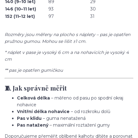
140 (9–10 let)
89
29
146 (10–11 let)
93
30
152 (11–12 let)
97
31
Rozměry jsou měřeny na plocho s náplety – pas je opatřen
pružnou gumou. Mohou se lišit ±1 cm.
* náplet v pase je vysoký 6 cm a na nohavicích je vysoký 4
cm
** pas je opatřen gumičkou
🧵 Jak správně měřit
Celková délka
– měřeno od pasu po spodní okraj
nohavice
Vnitřní délka nohavice
– od rozkroku dolů
Pas v klidu
– guma nenatažená
Pas natažený
– maximální roztažení gumy
Doporučujeme přeměřit oblíbené kalhoty dítěte a porovnat