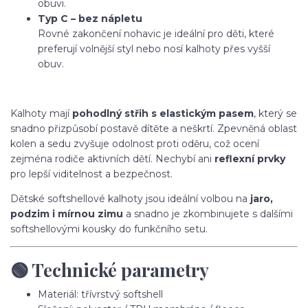
obuvi.
Typ C – bez nápletu
Rovné zakončení nohavic je ideální pro děti, které
preferují volnější styl nebo nosí kalhoty přes vyšší
obuv.
Kalhoty mají
pohodlný střih s elastickým pasem
, který se
snadno přizpůsobí postavě dítěte a neškrtí. Zpevněná oblast
kolen a sedu zvyšuje odolnost proti oděru, což ocení
zejména rodiče aktivních dětí. Nechybí ani
reflexní prvky
pro lepší viditelnost a bezpečnost.
Dětské softshellové kalhoty jsou ideální volbou na
jaro,
podzim i mírnou zimu
a snadno je zkombinujete s dalšími
softshellovými kousky do funkčního setu.
🟢 Technické parametry
Materiál: třívrstvý softshell