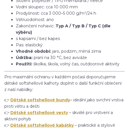
Složení: polyester / TPU membrána / fleece
Vodní sloupec: cca 10 000 mm
Prodyšnost: cca 3 000–5 000 g/m²/24 h
Větruodolnost: ano
Zakončení nohavic:
Typ A / Typ B / Typ C (dle
výběru)
s kapsami / bez kapes
Pas: elastický
Vhodné období:
jaro, podzim, mírná zima
Údržba:
praní na 30 °C, bez aviváže
Použití:
školka, škola, volný čas, outdoorové aktivity
Pro maximální ochranu v každém počasí doporučujeme
dětské softshellové kalhoty doplnit o další funkční oblečení
z naší nabídky:
👉
Dětské softshellové bundy
– ideální jako svrchní vrstva
proti větru a dešti
👉
Dětské softshellové vesty
– skvělé pro vrstvení a
aktivní pohyb
👉
Dětské softshellové kabátky
– praktické a stylové