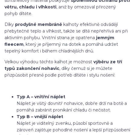
softshellový materiál poskytuje
spolehlivou ochranu proti
větru, chladu i vlhkosti
, aniž by omezoval přirozený
pohyb dítěte.
Díky
prodyšné membráně
kalhoty efektivně odvádějí
přebytečné teplo a vlhkost, takže se dítě nepřehřívá ani při
aktivním pohybu. Vnitřní strana je opatřena
jemným
fleecem
, který je příjemný na dotek a pomáhá udržet
tepelný komfort i během chladnějších dnů.
Velkou výhodou těchto kalhot je možnost
výběru ze tří
typů zakončení nohavic
, díky čemuž si je můžete
přizpůsobit přesně podle potřeb dítěte i stylu nošení:
Typ A – vnitřní náplet
Náplet je všitý dovnitř nohavice, dobře drží na botě a
pomáhá zabránit pronikání chladu či nečistot.
Typ B – vnější náplet
Náplet je viditelný zvenku, působí sportovně a
zároveň zajišťuje pohodlné nošení a lepší přizpůsobení