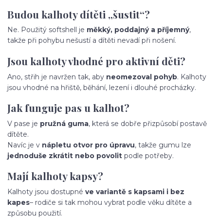
Budou kalhoty dítěti „šustit“?
Ne. Použitý softshell je
měkký, poddajný a příjemný
,
takže při pohybu nešustí a dítěti nevadí při nošení.
Jsou kalhoty vhodné pro aktivní děti?
Ano, střih je navržen tak, aby
neomezoval pohyb
. Kalhoty
jsou vhodné na hřiště, běhání, lezení i dlouhé procházky.
Jak funguje pas u kalhot?
V pase je
pružná guma
, která se dobře přizpůsobí postavě
dítěte.
Navíc je v
nápletu otvor pro úpravu
, takže gumu lze
jednoduše zkrátit nebo povolit
podle potřeby.
Mají kalhoty kapsy?
Kalhoty jsou dostupné
ve variantě s kapsami i bez
kapes
– rodiče si tak mohou vybrat podle věku dítěte a
způsobu použití.