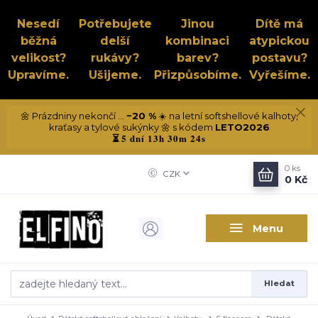
Nesedí
Potřebujete
Jinou
Dítě má
běžná
delší
kombinaci
atypickou
velikost?
rukávy?
barev?
postavu?
Upravíme.
Ušijeme.
Přizpůsobíme.
Vyřešíme.
🌼 Prázdniny nekončí ...
−20 %
☀️ na letní softshellové kalhoty,
kraťasy a tylové sukýnky 🌼 s kódem
LETO2026
5 dní 13h 30m 23s
⏳
0
ks
CZK
0 Kč
Menu
Hledat