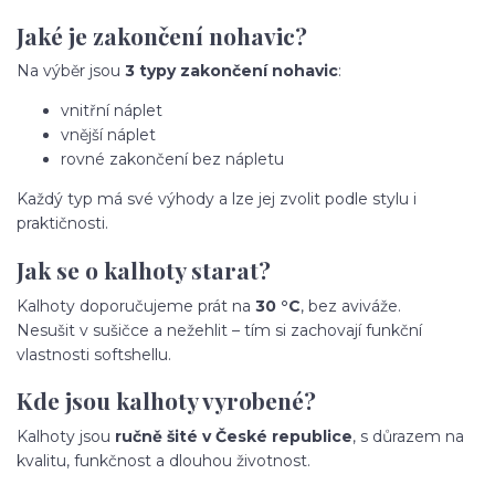
Jaké je zakončení nohavic?
Na výběr jsou
3 typy zakončení nohavic
:
vnitřní náplet
vnější náplet
rovné zakončení bez nápletu
Každý typ má své výhody a lze jej zvolit podle stylu i
praktičnosti.
Jak se o kalhoty starat?
Kalhoty doporučujeme prát na
30 °C
, bez aviváže.
Nesušit v sušičce a nežehlit – tím si zachovají funkční
vlastnosti softshellu.
Kde jsou kalhoty vyrobené?
Kalhoty jsou
ručně šité v České republice
, s důrazem na
kvalitu, funkčnost a dlouhou životnost.