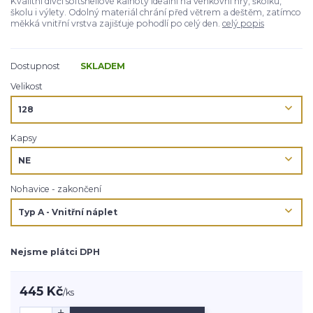
Kvalitní dívčí softshellové kalhoty ideální na venkovní hry, školku,
školu i výlety. Odolný materiál chrání před větrem a deštěm, zatímco
měkká vnitřní vrstva zajišťuje pohodlí po celý den.
celý popis
Dostupnost
SKLADEM
Velikost
Kapsy
Nohavice - zakončení
Nejsme plátci DPH
445 Kč
/
ks