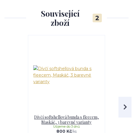
Související
2
zboží
Dívčí softshellová bunda s fleecem,
Softshell
Maskáč, 3 barevné varianty
Maskáč, 
Ušijeme do 3 dnů
U
800 Kč
/
ks