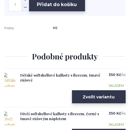
Přidat do košíku
Kapsy:
NE
Podobné produkty
Dětské softshellové kalhoty s fleecem, tmavě
350 Kč
/
ks
růžové
SKLADEM
Zvolit variantu
Dívčí softshellové kalhoty s fleecem, černé s
350 Kč
/
ks
tmavě růžovým nápletem
SKLADEM