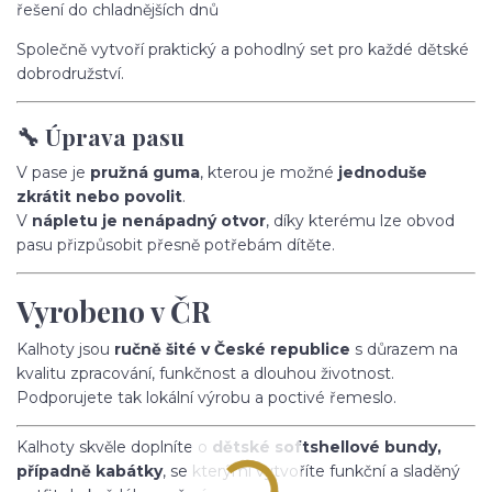
řešení do chladnějších dnů
Společně vytvoří praktický a pohodlný set pro každé dětské
dobrodružství.
🔧 Úprava pasu
V pase je
pružná guma
, kterou je možné
jednoduše
zkrátit nebo povolit
.
V
nápletu je nenápadný otvor
, díky kterému lze obvod
pasu přizpůsobit přesně potřebám dítěte.
Vyrobeno v ČR
Kalhoty jsou
ručně šité v České republice
s důrazem na
kvalitu zpracování, funkčnost a dlouhou životnost.
Podporujete tak lokální výrobu a poctivé řemeslo.
Kalhoty skvěle doplníte o
dětské softshellové bundy,
případně kabátky
, se kterými vytvoříte funkční a sladěný