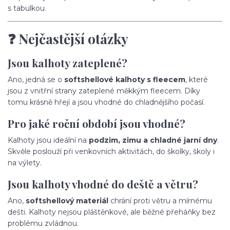
s tabulkou.
❓ Nejčastější otázky
Jsou kalhoty zateplené?
Ano, jedná se o
softshellové kalhoty s fleecem
, které
jsou z vnitřní strany zateplené měkkým fleecem. Díky
tomu krásně hřejí a jsou vhodné do chladnějšího počasí.
Pro jaké roční období jsou vhodné?
Kalhoty jsou ideální na
podzim, zimu a chladné jarní dny
.
Skvěle poslouží při venkovních aktivitách, do školky, školy i
na výlety.
Jsou kalhoty vhodné do deště a větru?
Ano,
softshellový materiál
chrání proti větru a mírnému
dešti. Kalhoty nejsou pláštěnkové, ale běžné přeháňky bez
problému zvládnou.