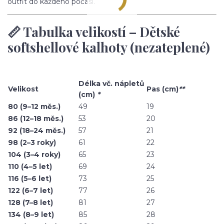
outfit do každého počasí.
📏 Tabulka velikostí – Dětské
softshellové kalhoty (nezateplené)
Délka vč. nápletů
Velikost
Pas (cm)
**
(cm)
*
80 (9–12 měs.)
49
19
86 (12–18 měs.)
53
20
92 (18–24 měs.)
57
21
98 (2–3 roky)
61
22
104 (3–4 roky)
65
23
110 (4–5 let)
69
24
116 (5–6 let)
73
25
122 (6–7 let)
77
26
128 (7–8 let)
81
27
134 (8–9 let)
85
28