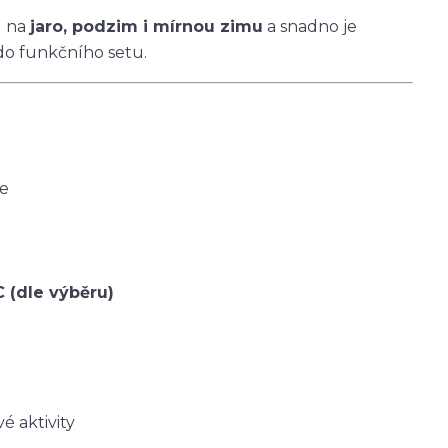
u na
jaro, podzim i mírnou zimu
a snadno je
do funkčního setu.
ce
C (dle výběru)
é aktivity