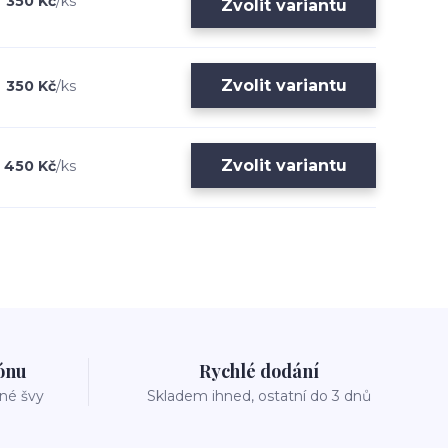
350 Kč
/
ks
Zvolit variantu
Zvolit variantu
350 Kč
/
ks
Zvolit variantu
450 Kč
/
ks
zónu
Rychlé dodání
vné švy
Skladem ihned, ostatní do 3 dnů