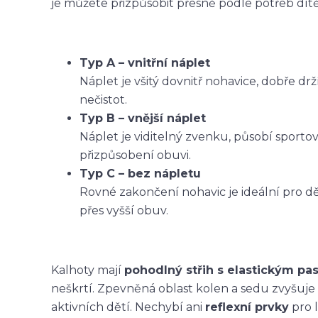
je můžete přizpůsobit přesně podle potřeb dítět
Typ A – vnitřní náplet
Náplet je všitý dovnitř nohavice, dobře dr
nečistot.
Typ B – vnější náplet
Náplet je viditelný zvenku, působí sporto
přizpůsobení obuvi.
Typ C – bez nápletu
Rovné zakončení nohavic je ideální pro dět
přes vyšší obuv.
Kalhoty mají
pohodlný střih s elastickým p
neškrtí. Zpevněná oblast kolen a sedu zvyšuje
aktivních dětí. Nechybí ani
reflexní prvky
pro l