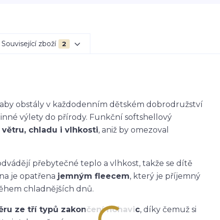
Související zboží
2
k, aby obstály v každodenním dětském dobrodružství
dinné výlety do přírody. Funkční softshellový
větru, chladu i vlhkosti
, aniž by omezoval
dvádějí přebytečné teplo a vlhkost, takže se dítě
ana je opatřena
jemným fleecem
, který je příjemný
během chladnějších dnů.
ěru ze tří typů zakončení nohavic
, díky čemuž si