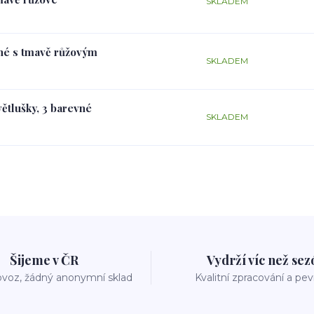
SKLADEM
rné s tmavě růžovým
SKLADEM
větlušky, 3 barevné
SKLADEM
Šijeme v ČR
Vydrží víc než se
voz, žádný anonymní sklad
Kvalitní zpracování a pe