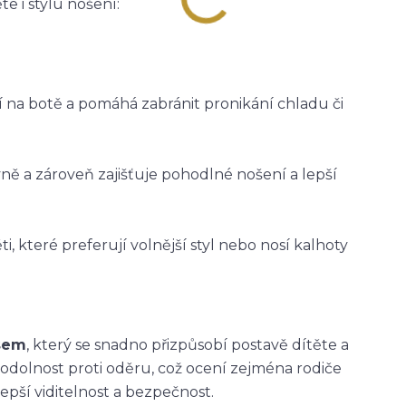
e i stylu nošení:
ží na botě a pomáhá zabránit pronikání chladu či
vně a zároveň zajišťuje pohodlné nošení a lepší
i, které preferují volnější styl nebo nosí kalhoty
asem
, který se snadno přizpůsobí postavě dítěte a
 odolnost proti oděru, což ocení zejména rodiče
epší viditelnost a bezpečnost.