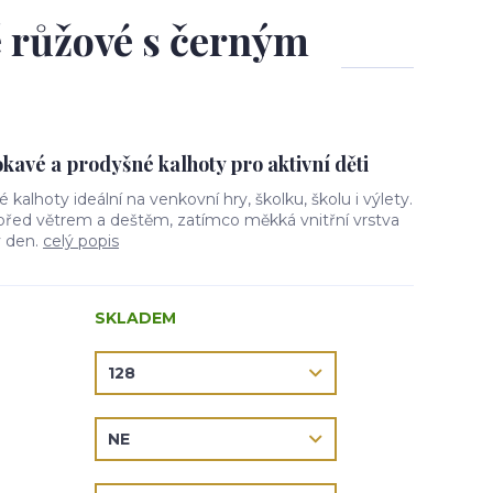
ě růžové s černým
avé a prodyšné kalhoty pro aktivní děti
vé kalhoty ideální na venkovní hry, školku, školu i výlety.
 před větrem a deštěm, zatímco měkká vnitřní vrstva
ý den.
celý popis
SKLADEM