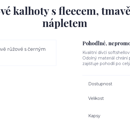
ové kalhoty s fleecem, tmav
nápletem
Pohodlné, nepromok
Kvalitní dívčí softshello
Odolný materiál chrání
zajišťuje pohodlí po cel
Dostupnost
Velikost
Kapsy