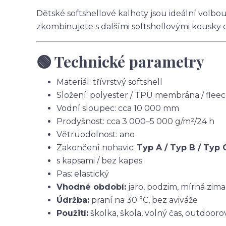
Dětské softshellové kalhoty jsou ideální volbo
zkombinujete s dalšími softshellovými kousky 
🟢 Technické parametry
Materiál: třívrstvý softshell
Složení: polyester / TPU membrána / flee
Vodní sloupec: cca 10 000 mm
Prodyšnost: cca 3 000–5 000 g/m²/24 h
Větruodolnost: ano
Zakončení nohavic:
Typ A / Typ B / Typ 
s kapsami / bez kapes
Pas: elastický
Vhodné období:
jaro, podzim, mírná zima
Údržba:
praní na 30 °C, bez aviváže
Použití:
školka, škola, volný čas, outdoorov