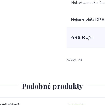
Nohavice - zakončen
Nejsme plátci DPH
445 Kč
/
ks
Kapsy:
NE
Podobné produkty
tmavě růžové