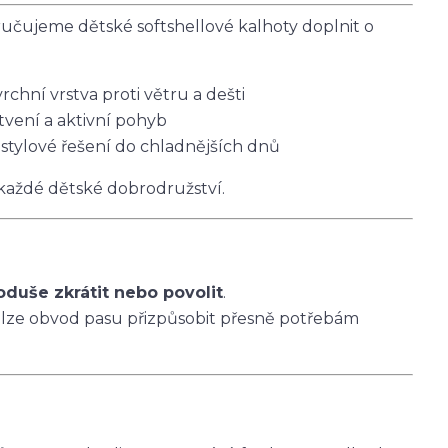
čujeme dětské softshellové kalhoty doplnit o
vrchní vrstva proti větru a dešti
tvení a aktivní pohyb
 stylové řešení do chladnějších dnů
 každé dětské dobrodružství.
oduše zkrátit nebo povolit
.
 lze obvod pasu přizpůsobit přesně potřebám