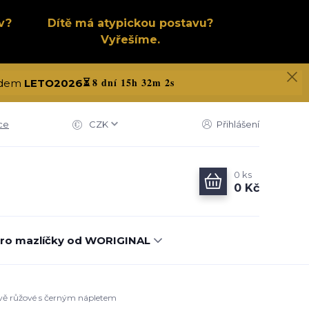
v?
Dítě má atypickou postavu?
Vyřešíme.
8 dní 15h 32m 1s
kódem
LETO2026
⏳
ce
CZK
Přihlášení
0
ks
0 Kč
ro mazlíčky od WORIGINAL
avě růžové s černým nápletem