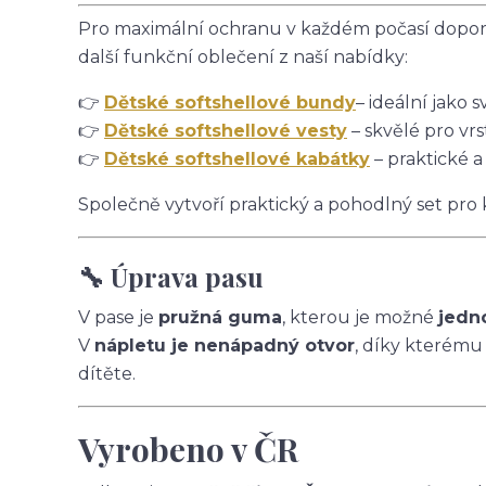
Pro maximální ochranu v každém počasí doporu
další funkční oblečení z naší nabídky:
👉
Dětské softshellové bundy
– ideální jako s
👉
Dětské softshellové vesty
– skvělé pro vrs
👉
Dětské softshellové kabátky
– praktické a
Společně vytvoří praktický a pohodlný set pro
🔧 Úprava pasu
V pase je
pružná guma
, kterou je možné
jedn
V
nápletu je nenápadný otvor
, díky kterému
dítěte.
Vyrobeno v ČR