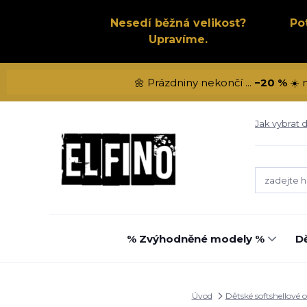
Nesedí běžná velikost?
Po
Upravíme.
🌼 Prázdniny nekončí ...
−20 %
☀️ 
Jak vybrat d
% Zvýhodněné modely %
Dě
Úvod
Dětské softshellové 