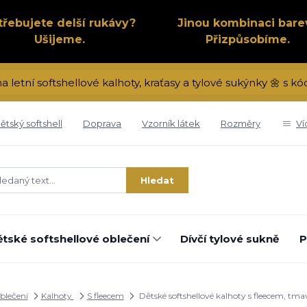
třebujete delší rukávy?
Jinou kombinaci bare
Ušijeme.
Přizpůsobíme.
na letní softshellové kalhoty, kraťasy a tylové sukýnky 🌼 s 
ětský softshell
Doprava
Vzorník látek
Rozměry
Ví
Hledat
tské softshellové oblečení
Dívčí tylové sukně
P
oblečení
Kalhoty
S fleecem
Dětské softshellové kalhoty s fleecem, tm