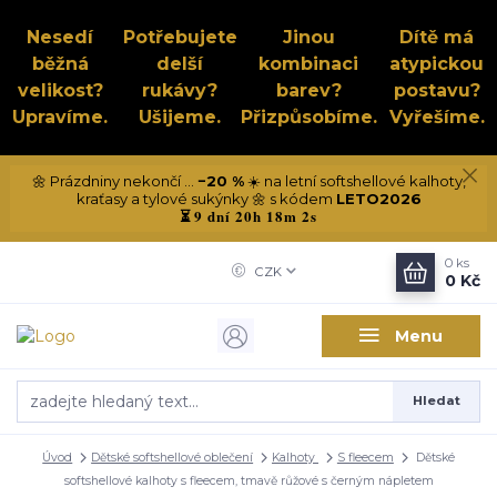
Nesedí
Potřebujete
Jinou
Dítě má
běžná
delší
kombinaci
atypickou
velikost?
rukávy?
barev?
postavu?
Upravíme.
Ušijeme.
Přizpůsobíme.
Vyřešíme.
🌼 Prázdniny nekončí ...
−20 %
☀️ na letní softshellové kalhoty,
kraťasy a tylové sukýnky 🌼 s kódem
LETO2026
9 dní 20h 18m 1s
⏳
0
ks
CZK
0 Kč
Menu
Hledat
Úvod
Dětské softshellové oblečení
Kalhoty
S fleecem
Dětské
softshellové kalhoty s fleecem, tmavě růžové s černým nápletem