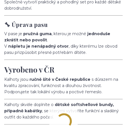
Společně vytvoří praktický a pohodlný set pro každé dětské
dobrodružství.
🔧 Úprava pasu
V pase je
pružná guma
, kterou je možné
jednoduše
zkrátit nebo povolit
.
V
nápletu je nenápadný otvor
, díky kterému lze obvod
pasu přizpůsobit přesně potřebám dítěte.
Vyrobeno v ČR
Kalhoty jsou
ručně šité v České republice
s důrazem na
kvalitu zpracování, funkčnost a dlouhou životnost.
Podporujete tak lokální výrobu a poctivé řemeslo.
Kalhoty skvěle doplníte o
dětské softshellové bundy,
případně kabátky
, se kterými vytvoříte funkční a sladěný
outfit do každého počasí.