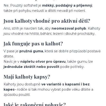
Ne. Použitý softshell je
měkký, poddajný a příjemný
,
takže při pohybu nešustí a dítěti nevadí při nošení.
Jsou kalhoty vhodné pro aktivní děti?
Ano, střih je navržen tak, aby
neomezoval pohyb
. Kalhoty
jsou vhodné na hřiště, běhání, lezení i dlouhé procházky.
Jak funguje pas u kalhot?
V pase je
pružná guma
, která se dobře přizpůsobí postavě
dítěte.
Navíc je v
nápletu otvor pro úpravu
, takže gumu lze
jednoduše zkrátit nebo povolit
podle potřeby.
Mají kalhoty kapsy?
Kalhoty jsou dostupné
ve variantě s kapsami i bez
kapes
– rodiče si tak mohou vybrat podle věku dítěte a
způsobu použití.
Jaké je zakončení nohavic?