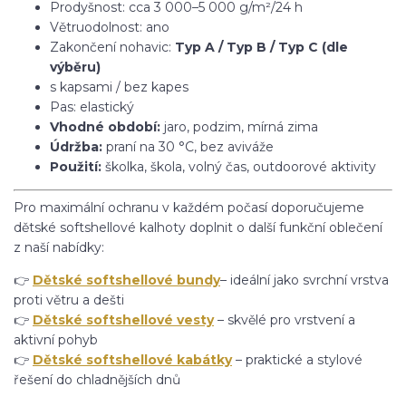
Prodyšnost: cca 3 000–5 000 g/m²/24 h
Větruodolnost: ano
Zakončení nohavic:
Typ A / Typ B / Typ C (dle
výběru)
s kapsami / bez kapes
Pas: elastický
Vhodné období:
jaro, podzim, mírná zima
Údržba:
praní na 30 °C, bez aviváže
Použití:
školka, škola, volný čas, outdoorové aktivity
Pro maximální ochranu v každém počasí doporučujeme
dětské softshellové kalhoty doplnit o další funkční oblečení
z naší nabídky:
👉
Dětské softshellové bundy
– ideální jako svrchní vrstva
proti větru a dešti
👉
Dětské softshellové vesty
– skvělé pro vrstvení a
aktivní pohyb
👉
Dětské softshellové kabátky
– praktické a stylové
řešení do chladnějších dnů