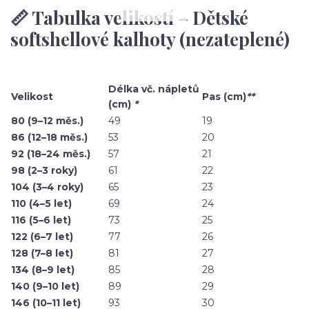
📏 Tabulka velikostí – Dětské
softshellové kalhoty (nezateplené)
Délka vč. nápletů
Velikost
Pas (cm)
**
(cm)
*
80 (9–12 měs.)
49
19
86 (12–18 měs.)
53
20
92 (18–24 měs.)
57
21
98 (2–3 roky)
61
22
104 (3–4 roky)
65
23
110 (4–5 let)
69
24
116 (5–6 let)
73
25
122 (6–7 let)
77
26
128 (7–8 let)
81
27
134 (8–9 let)
85
28
140 (9–10 let)
89
29
146 (10–11 let)
93
30