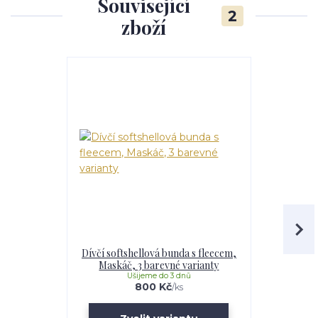
Související
2
zboží
Dívčí softshellová bunda s fleecem,
Softshell
Maskáč, 3 barevné varianty
Maskáč, 
Ušijeme do 3 dnů
U
800 Kč
/
ks