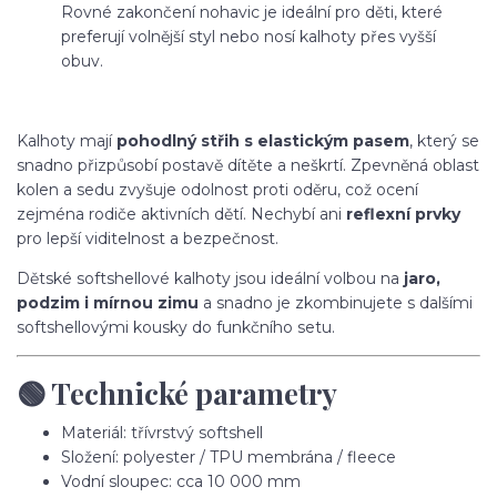
Rovné zakončení nohavic je ideální pro děti, které
preferují volnější styl nebo nosí kalhoty přes vyšší
obuv.
Kalhoty mají
pohodlný střih s elastickým pasem
, který se
snadno přizpůsobí postavě dítěte a neškrtí. Zpevněná oblast
kolen a sedu zvyšuje odolnost proti oděru, což ocení
zejména rodiče aktivních dětí. Nechybí ani
reflexní prvky
pro lepší viditelnost a bezpečnost.
Dětské softshellové kalhoty jsou ideální volbou na
jaro,
podzim i mírnou zimu
a snadno je zkombinujete s dalšími
softshellovými kousky do funkčního setu.
🟢 Technické parametry
Materiál: třívrstvý softshell
Složení: polyester / TPU membrána / fleece
Vodní sloupec: cca 10 000 mm