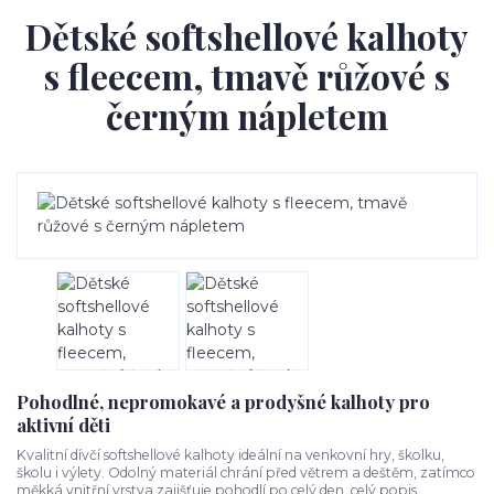
Dětské softshellové kalhoty
s fleecem, tmavě růžové s
černým nápletem
Pohodlné, nepromokavé a prodyšné kalhoty pro
aktivní děti
Kvalitní dívčí softshellové kalhoty ideální na venkovní hry, školku,
školu i výlety. Odolný materiál chrání před větrem a deštěm, zatímco
měkká vnitřní vrstva zajišťuje pohodlí po celý den.
celý popis