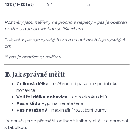
152 (11–12 let)
97
31
Rozměry jsou měřeny na plocho s náplety – pas je opatřen
pružnou gumou. Mohou se lišit ±1 cm.
* náplet v pase je vysoký 6 cm a na nohavicích je vysoký 4
cm
** pas je opatřen gumičkou
🧵 Jak správně měřit
Celková délka
– měřeno od pasu po spodní okraj
nohavice
Vnitřní délka nohavice
– od rozkroku dolů
Pas v klidu
– guma nenatažená
Pas natažený
– maximální roztažení gumy
Doporučujeme přeměřit oblíbené kalhoty dítěte a porovnat
s tabulkou.