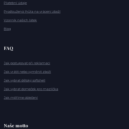
Platební údaje
Prodloužená lhůta na vrácení zboží
Vzorník našich látek
Blog
FAQ
Jak postupovat při reklamaci
Jak vrátit nebo vyměnit zboží
Jak vybrat dětský softshell
Jak vybrat domeček pro mazlíčka
Jak měříme oblečení
Naše motto