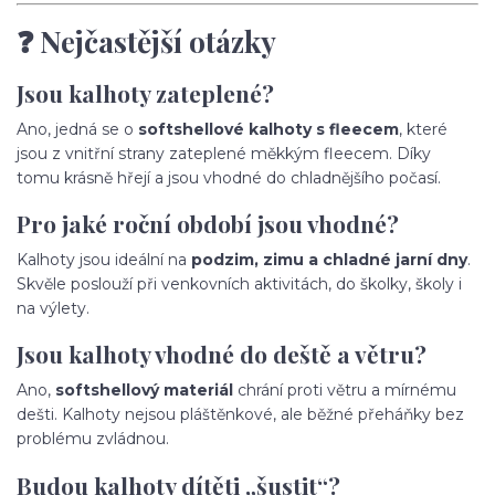
❓ Nejčastější otázky
Jsou kalhoty zateplené?
Ano, jedná se o
softshellové kalhoty s fleecem
, které
jsou z vnitřní strany zateplené měkkým fleecem. Díky
tomu krásně hřejí a jsou vhodné do chladnějšího počasí.
Pro jaké roční období jsou vhodné?
Kalhoty jsou ideální na
podzim, zimu a chladné jarní dny
.
Skvěle poslouží při venkovních aktivitách, do školky, školy i
na výlety.
Jsou kalhoty vhodné do deště a větru?
Ano,
softshellový materiál
chrání proti větru a mírnému
dešti. Kalhoty nejsou pláštěnkové, ale běžné přeháňky bez
problému zvládnou.
Budou kalhoty dítěti „šustit“?