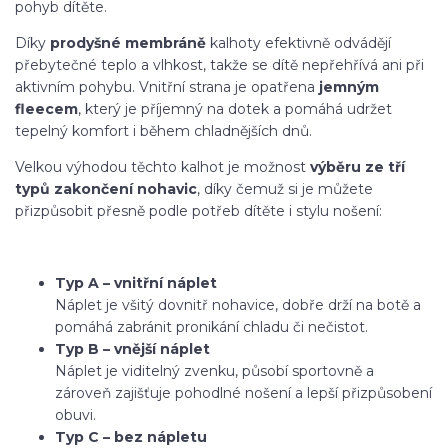
pohyb dítěte.
Díky
prodyšné membráně
kalhoty efektivně odvádějí
přebytečné teplo a vlhkost, takže se dítě nepřehřívá ani při
aktivním pohybu. Vnitřní strana je opatřena
jemným
fleecem
, který je příjemný na dotek a pomáhá udržet
tepelný komfort i během chladnějších dnů.
Velkou výhodou těchto kalhot je možnost
výběru ze tří
typů zakončení nohavic
, díky čemuž si je můžete
přizpůsobit přesně podle potřeb dítěte i stylu nošení:
Typ A – vnitřní náplet
Náplet je všitý dovnitř nohavice, dobře drží na botě a
pomáhá zabránit pronikání chladu či nečistot.
Typ B – vnější náplet
Náplet je viditelný zvenku, působí sportovně a
zároveň zajišťuje pohodlné nošení a lepší přizpůsobení
obuvi.
Typ C – bez nápletu