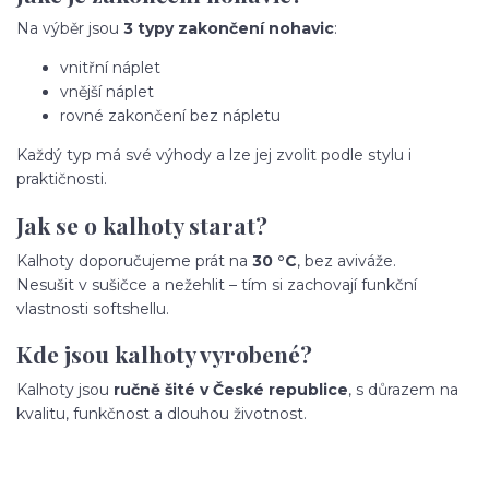
Na výběr jsou
3 typy zakončení nohavic
:
vnitřní náplet
vnější náplet
rovné zakončení bez nápletu
Každý typ má své výhody a lze jej zvolit podle stylu i
praktičnosti.
Jak se o kalhoty starat?
Kalhoty doporučujeme prát na
30 °C
, bez aviváže.
Nesušit v sušičce a nežehlit – tím si zachovají funkční
vlastnosti softshellu.
Kde jsou kalhoty vyrobené?
Kalhoty jsou
ručně šité v České republice
, s důrazem na
kvalitu, funkčnost a dlouhou životnost.