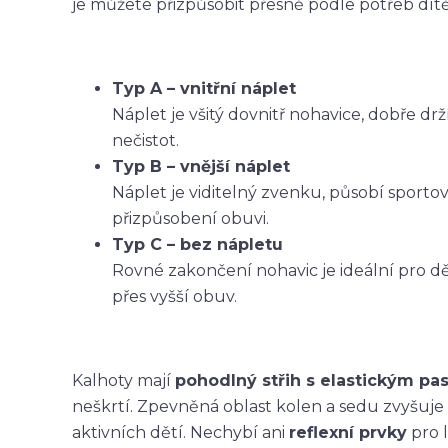
je můžete přizpůsobit přesně podle potřeb dítět
Typ A – vnitřní náplet
Náplet je všitý dovnitř nohavice, dobře dr
nečistot.
Typ B – vnější náplet
Náplet je viditelný zvenku, působí sporto
přizpůsobení obuvi.
Typ C – bez nápletu
Rovné zakončení nohavic je ideální pro dět
přes vyšší obuv.
Kalhoty mají
pohodlný střih s elastickým p
neškrtí. Zpevněná oblast kolen a sedu zvyšuje
aktivních dětí. Nechybí ani
reflexní prvky
pro l