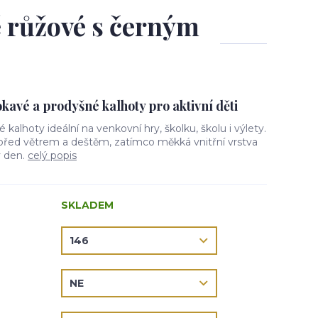
ě růžové s černým
avé a prodyšné kalhoty pro aktivní děti
vé kalhoty ideální na venkovní hry, školku, školu i výlety.
 před větrem a deštěm, zatímco měkká vnitřní vrstva
ý den.
celý popis
SKLADEM