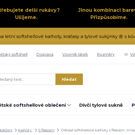
třebujete delší rukávy?
Jinou kombinaci bare
Ušijeme.
Přizpůsobíme.
na letní softshellové kalhoty, kraťasy a tylové sukýnky 🌼 s 
ětský softshell
Doprava
Vzorník látek
Rozměry
Ví
Hledat
tské softshellové oblečení
Dívčí tylové sukně
P
oblečení
Kalhoty
S fleecem
Dětské softshellové kalhoty s fleecem, tm