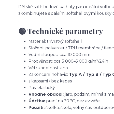
Dětské softshellové kalhoty jsou ideální volbo
zkombinujete s dalšími softshellovými kousky 
🟢 Technické parametry
Materiál: třívrstvý softshell
Složení: polyester / TPU membrána / flee
Vodní sloupec: cca 10 000 mm
Prodyšnost: cca 3 000–5 000 g/m²/24 h
Větruodolnost: ano
Zakončení nohavic:
Typ A / Typ B / Typ 
s kapsami / bez kapes
Pas: elastický
Vhodné období:
jaro, podzim, mírná zima
Údržba:
praní na 30 °C, bez aviváže
Použití:
školka, škola, volný čas, outdoorov