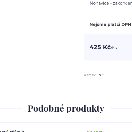
Nohavice - zakončen
Nejsme plátci DPH
425 Kč
/
ks
Kapsy:
NE
Podobné produkty
tmavě růžové