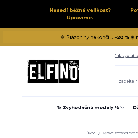
Nesedí běžná velikost?
Po
Upravíme.
🌼 Prázdniny nekončí ...
−20 %
☀️ 
Jak vybrat d
% Zvýhodněné modely %
Dě
Úvod
Dětské softshellové 