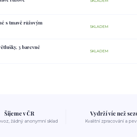
SKLADEM
rné s tmavě růžovým
SKLADEM
větlušky, 3 barevné
SKLADEM
Šijeme v ČR
Vydrží víc než se
voz, žádný anonymní sklad
Kvalitní zpracování a pe