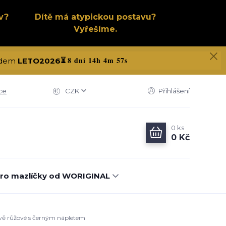
v?
Dítě má atypickou postavu?
Vyřešíme.
8 dní 14h 4m 56s
kódem
LETO2026
⏳
ce
CZK
Přihlášení
0
ks
0 Kč
ro mazlíčky od WORIGINAL
avě růžové s černým nápletem