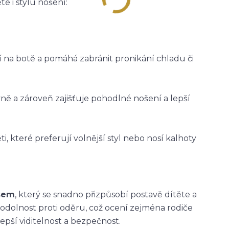
e i stylu nošení:
ží na botě a pomáhá zabránit pronikání chladu či
vně a zároveň zajišťuje pohodlné nošení a lepší
i, které preferují volnější styl nebo nosí kalhoty
asem
, který se snadno přizpůsobí postavě dítěte a
 odolnost proti oděru, což ocení zejména rodiče
epší viditelnost a bezpečnost.