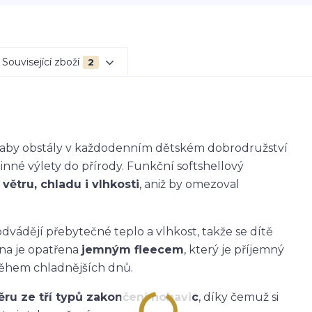
Související zboží
2
k, aby obstály v každodenním dětském dobrodružství
dinné výlety do přírody. Funkční softshellový
větru, chladu i vlhkosti
, aniž by omezoval
dvádějí přebytečné teplo a vlhkost, takže se dítě
ana je opatřena
jemným fleecem
, který je příjemný
během chladnějších dnů.
ěru ze tří typů zakončení nohavic
, díky čemuž si