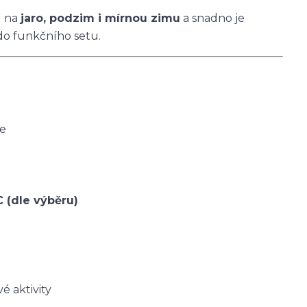
u na
jaro, podzim i mírnou zimu
a snadno je
do funkčního setu.
ce
C (dle výběru)
é aktivity