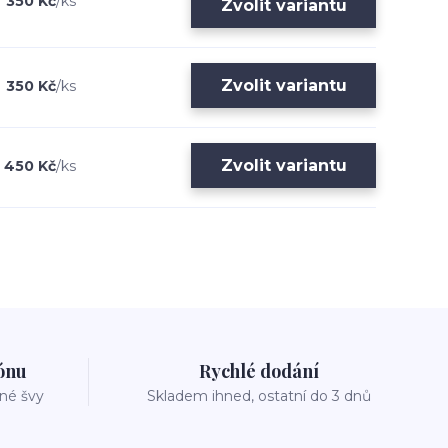
350 Kč
/
ks
Zvolit variantu
Zvolit variantu
350 Kč
/
ks
Zvolit variantu
450 Kč
/
ks
zónu
Rychlé dodání
vné švy
Skladem ihned, ostatní do 3 dnů