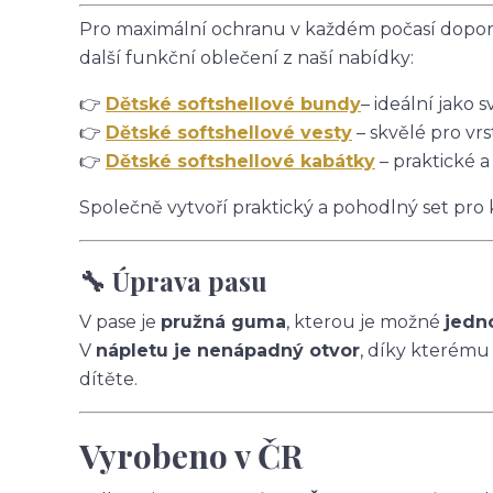
Pro maximální ochranu v každém počasí doporu
další funkční oblečení z naší nabídky:
👉
Dětské softshellové bundy
– ideální jako s
👉
Dětské softshellové vesty
– skvělé pro vrs
👉
Dětské softshellové kabátky
– praktické a
Společně vytvoří praktický a pohodlný set pro
🔧 Úprava pasu
V pase je
pružná guma
, kterou je možné
jedn
V
nápletu je nenápadný otvor
, díky kterému
dítěte.
Vyrobeno v ČR