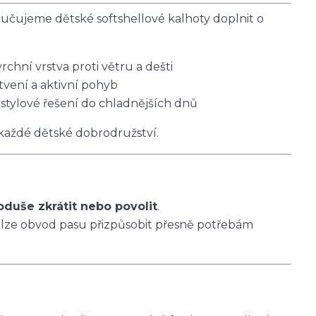
čujeme dětské softshellové kalhoty doplnit o
vrchní vrstva proti větru a dešti
tvení a aktivní pohyb
 stylové řešení do chladnějších dnů
 každé dětské dobrodružství.
oduše zkrátit nebo povolit
.
 lze obvod pasu přizpůsobit přesně potřebám