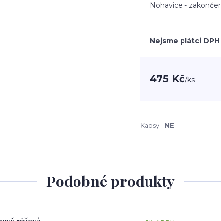
Nohavice - zakončen
Nejsme plátci DPH
475 Kč
/
ks
Kapsy:
NE
Podobné produkty
tmavě růžové