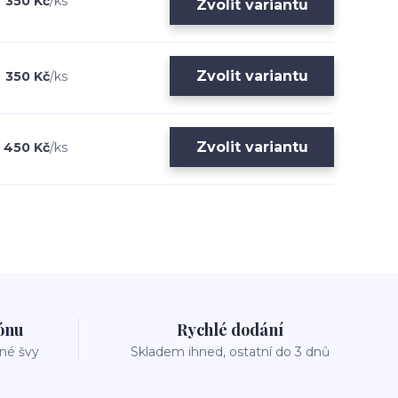
350 Kč
/
ks
Zvolit variantu
Zvolit variantu
350 Kč
/
ks
Zvolit variantu
450 Kč
/
ks
zónu
Rychlé dodání
vné švy
Skladem ihned, ostatní do 3 dnů