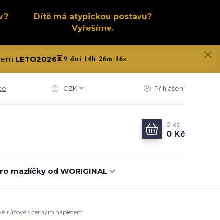
v?
Dítě má atypickou postavu?
Vyřešíme.
9 dní 14h 26m 15s
kódem
LETO2026
⏳
ce
CZK
Přihlášení
0
ks
0 Kč
ro mazlíčky od WORIGINAL
avě růžové s černým nápletem