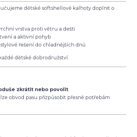
čujeme dětské softshellové kalhoty doplnit o
vrchní vrstva proti větru a dešti
tvení a aktivní pohyb
 stylové řešení do chladnějších dnů
 každé dětské dobrodružství.
oduše zkrátit nebo povolit
.
 lze obvod pasu přizpůsobit přesně potřebám