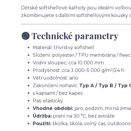
Dětské softshellové kalhoty jsou ideální volbo
zkombinujete s dalšími softshellovými kousky 
🟢 Technické parametry
Materiál: třívrstvý softshell
Složení: polyester / TPU membrána / flee
Vodní sloupec: cca 10 000 mm
Prodyšnost: cca 3 000–5 000 g/m²/24 h
Větruodolnost: ano
Zakončení nohavic:
Typ A / Typ B / Typ 
s kapsami / bez kapes
Pas: elastický
Vhodné období:
jaro, podzim, mírná zima
Údržba:
praní na 30 °C, bez aviváže
Použití:
školka, škola, volný čas, outdoorov