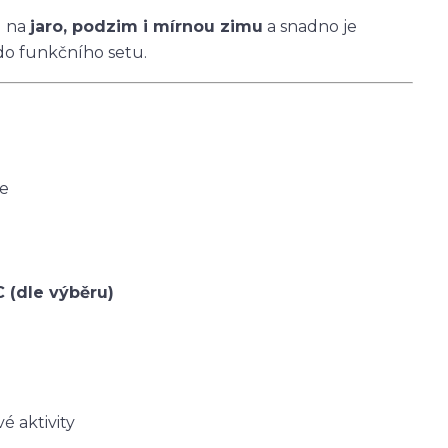
u na
jaro, podzim i mírnou zimu
a snadno je
do funkčního setu.
ce
C (dle výběru)
é aktivity