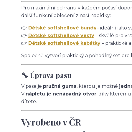
Pro maximální ochranu v každém počasí doporu
další funkční oblečení z naší nabídky:
👉
Dětské softshellové bundy
– ideální jako s
👉
Dětské softshellové vesty
– skvělé pro vrs
👉
Dětské softshellové kabátky
– praktické a
Společně vytvoří praktický a pohodlný set pro
🔧 Úprava pasu
V pase je
pružná guma
, kterou je možné
jedn
V
nápletu je nenápadný otvor
, díky kterému
dítěte.
Vyrobeno v ČR