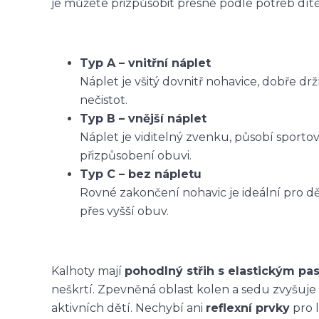
je můžete přizpůsobit přesně podle potřeb dítět
Typ A – vnitřní náplet
Náplet je všitý dovnitř nohavice, dobře dr
nečistot.
Typ B – vnější náplet
Náplet je viditelný zvenku, působí sporto
přizpůsobení obuvi.
Typ C – bez nápletu
Rovné zakončení nohavic je ideální pro dět
přes vyšší obuv.
Kalhoty mají
pohodlný střih s elastickým p
neškrtí. Zpevněná oblast kolen a sedu zvyšuje
aktivních dětí. Nechybí ani
reflexní prvky
pro l