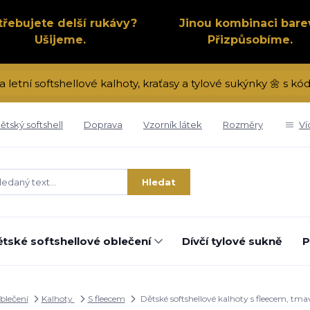
třebujete delší rukávy?
Jinou kombinaci bare
Ušijeme.
Přizpůsobíme.
a letní softshellové kalhoty, kraťasy a tylové sukýnky 🌼 s 
ětský softshell
Doprava
Vzorník látek
Rozměry
Ví
Hledat
tské softshellové oblečení
Dívčí tylové sukně
P
oblečení
Kalhoty
S fleecem
Dětské softshellové kalhoty s fleecem, tm