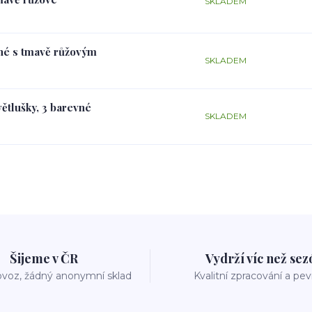
SKLADEM
rné s tmavě růžovým
SKLADEM
větlušky, 3 barevné
SKLADEM
Šijeme v ČR
Vydrží víc než se
voz, žádný anonymní sklad
Kvalitní zpracování a pe