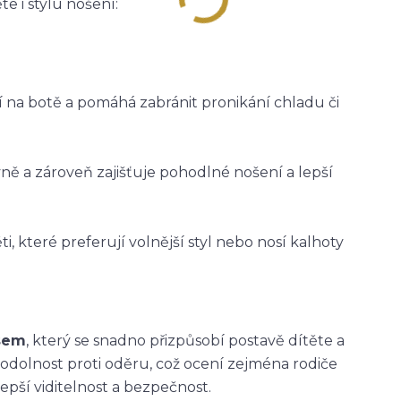
e i stylu nošení:
ží na botě a pomáhá zabránit pronikání chladu či
vně a zároveň zajišťuje pohodlné nošení a lepší
i, které preferují volnější styl nebo nosí kalhoty
asem
, který se snadno přizpůsobí postavě dítěte a
 odolnost proti oděru, což ocení zejména rodiče
epší viditelnost a bezpečnost.