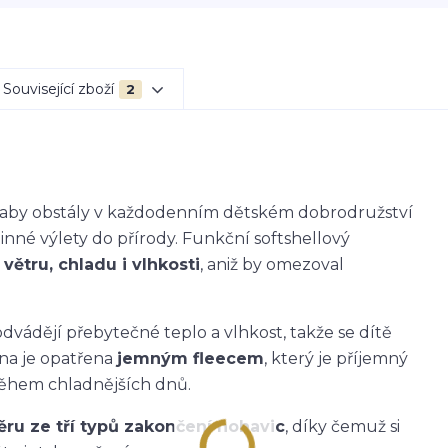
Související zboží
2
k, aby obstály v každodenním dětském dobrodružství
dinné výlety do přírody. Funkční softshellový
větru, chladu i vlhkosti
, aniž by omezoval
dvádějí přebytečné teplo a vlhkost, takže se dítě
ana je opatřena
jemným fleecem
, který je příjemný
během chladnějších dnů.
ěru ze tří typů zakončení nohavic
, díky čemuž si