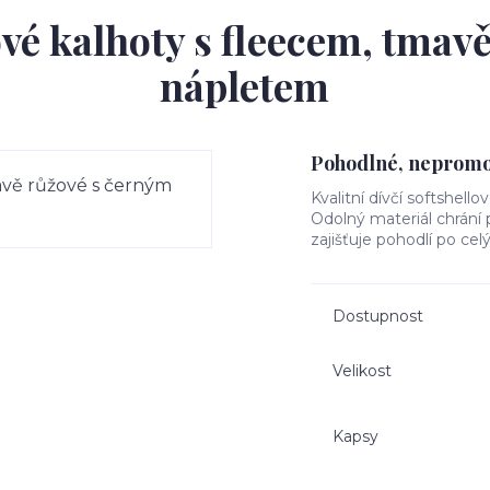
ové kalhoty s fleecem, tmav
nápletem
Pohodlné, nepromok
Kvalitní dívčí softshello
Odolný materiál chrání
zajišťuje pohodlí po cel
Dostupnost
Velikost
Kapsy