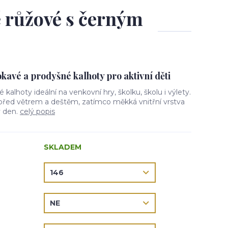
ě růžové s černým
avé a prodyšné kalhoty pro aktivní děti
vé kalhoty ideální na venkovní hry, školku, školu i výlety.
 před větrem a deštěm, zatímco měkká vnitřní vrstva
ý den.
celý popis
SKLADEM