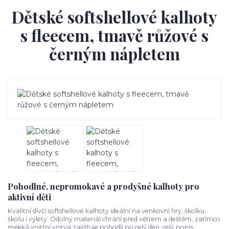
Dětské softshellové kalhoty
s fleecem, tmavě růžové s
černým nápletem
Pohodlné, nepromokavé a prodyšné kalhoty pro
aktivní děti
Kvalitní dívčí softshellové kalhoty ideální na venkovní hry, školku,
školu i výlety. Odolný materiál chrání před větrem a deštěm, zatímco
měkká vnitřní vrstva zajišťuje pohodlí po celý den.
celý popis