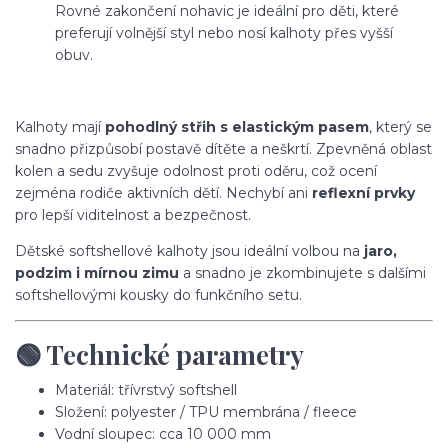
Rovné zakončení nohavic je ideální pro děti, které
preferují volnější styl nebo nosí kalhoty přes vyšší
obuv.
Kalhoty mají
pohodlný střih s elastickým pasem
, který se
snadno přizpůsobí postavě dítěte a neškrtí. Zpevněná oblast
kolen a sedu zvyšuje odolnost proti oděru, což ocení
zejména rodiče aktivních dětí. Nechybí ani
reflexní prvky
pro lepší viditelnost a bezpečnost.
Dětské softshellové kalhoty jsou ideální volbou na
jaro,
podzim i mírnou zimu
a snadno je zkombinujete s dalšími
softshellovými kousky do funkčního setu.
🟢 Technické parametry
Materiál: třívrstvý softshell
Složení: polyester / TPU membrána / fleece
Vodní sloupec: cca 10 000 mm