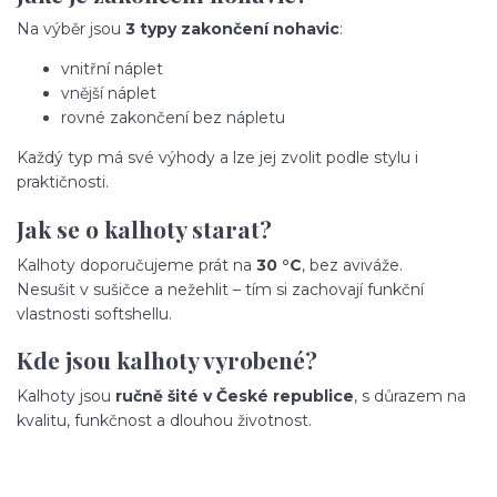
Na výběr jsou
3 typy zakončení nohavic
:
vnitřní náplet
vnější náplet
rovné zakončení bez nápletu
Každý typ má své výhody a lze jej zvolit podle stylu i
praktičnosti.
Jak se o kalhoty starat?
Kalhoty doporučujeme prát na
30 °C
, bez aviváže.
Nesušit v sušičce a nežehlit – tím si zachovají funkční
vlastnosti softshellu.
Kde jsou kalhoty vyrobené?
Kalhoty jsou
ručně šité v České republice
, s důrazem na
kvalitu, funkčnost a dlouhou životnost.