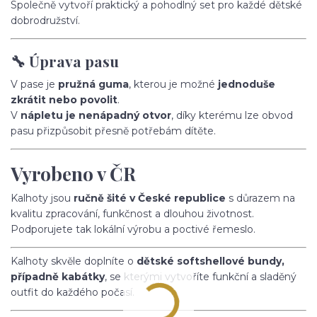
Společně vytvoří praktický a pohodlný set pro každé dětské
dobrodružství.
🔧 Úprava pasu
V pase je
pružná guma
, kterou je možné
jednoduše
zkrátit nebo povolit
.
V
nápletu je nenápadný otvor
, díky kterému lze obvod
pasu přizpůsobit přesně potřebám dítěte.
Vyrobeno v ČR
Kalhoty jsou
ručně šité v České republice
s důrazem na
kvalitu zpracování, funkčnost a dlouhou životnost.
Podporujete tak lokální výrobu a poctivé řemeslo.
Kalhoty skvěle doplníte o
dětské softshellové bundy,
případně kabátky
, se kterými vytvoříte funkční a sladěný
outfit do každého počasí.