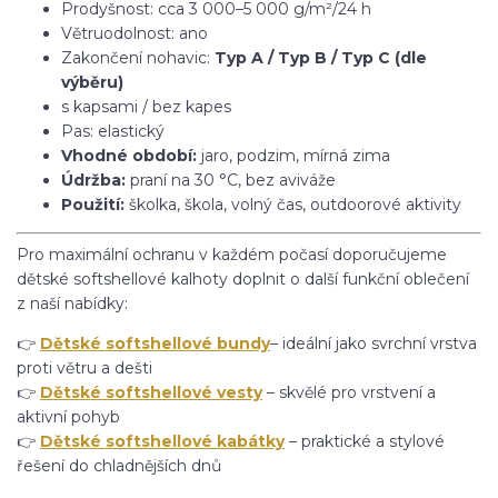
Prodyšnost: cca 3 000–5 000 g/m²/24 h
Větruodolnost: ano
Zakončení nohavic:
Typ A / Typ B / Typ C (dle
výběru)
s kapsami / bez kapes
Pas: elastický
Vhodné období:
jaro, podzim, mírná zima
Údržba:
praní na 30 °C, bez aviváže
Použití:
školka, škola, volný čas, outdoorové aktivity
Pro maximální ochranu v každém počasí doporučujeme
dětské softshellové kalhoty doplnit o další funkční oblečení
z naší nabídky:
👉
Dětské softshellové bundy
– ideální jako svrchní vrstva
proti větru a dešti
👉
Dětské softshellové vesty
– skvělé pro vrstvení a
aktivní pohyb
👉
Dětské softshellové kabátky
– praktické a stylové
řešení do chladnějších dnů