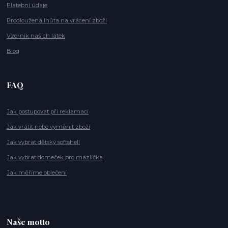
Platební údaje
Prodloužená lhůta na vrácení zboží
Vzorník našich látek
Blog
FAQ
Jak postupovat při reklamaci
Jak vrátit nebo vyměnit zboží
Jak vybrat dětský softshell
Jak vybrat domeček pro mazlíčka
Jak měříme oblečení
Naše motto