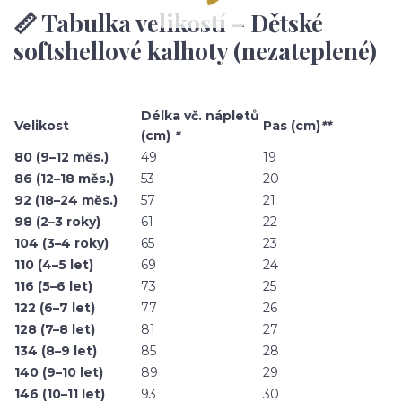
📏 Tabulka velikostí – Dětské
softshellové kalhoty (nezateplené)
Délka vč. nápletů
Velikost
Pas (cm)
**
(cm)
*
80 (9–12 měs.)
49
19
86 (12–18 měs.)
53
20
92 (18–24 měs.)
57
21
98 (2–3 roky)
61
22
104 (3–4 roky)
65
23
110 (4–5 let)
69
24
116 (5–6 let)
73
25
122 (6–7 let)
77
26
128 (7–8 let)
81
27
134 (8–9 let)
85
28
140 (9–10 let)
89
29
146 (10–11 let)
93
30