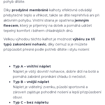
pohyb dítěte.
Díky
prodyšné membráně
kalhoty efektivně odvádějí
přebytečné teplo a vlhkost, takže se dítě nepřehřívá ani při
aktivním pohybu. Vnitřní strana je opatřena
jemným
fleecem
, který je příjemný na dotek a pomáhá udržet
tepelný komfort i během chladnějších dnů.
Velkou výhodou těchto kalhot je možnost
výběru ze tří
typů zakončení nohavic
, díky čemuž si je můžete
přizpůsobit přesně podle potřeb dítěte i stylu nošení:
Typ A – vnitřní náplet
Náplet je všitý dovnitř nohavice, dobře drží na botě a
pomáhá zabránit pronikání chladu či nečistot.
Typ B – vnější náplet
Náplet je viditelný zvenku, působí sportovně a
zároveň zajišťuje pohodlné nošení a lepší přizpůsobení
obuvi.
Typ C – bez nápletu