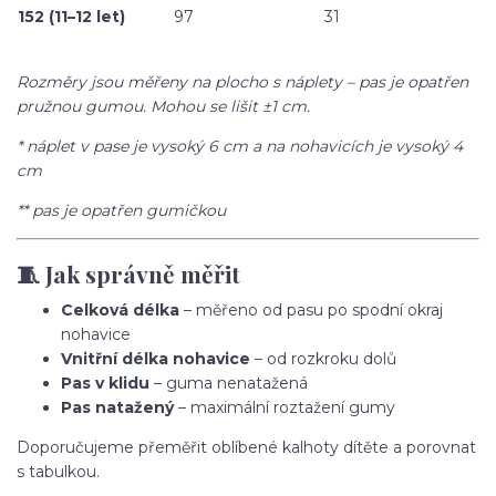
152 (11–12 let)
97
31
Rozměry jsou měřeny na plocho s náplety – pas je opatřen
pružnou gumou. Mohou se lišit ±1 cm.
* náplet v pase je vysoký 6 cm a na nohavicích je vysoký 4
cm
** pas je opatřen gumičkou
🧵 Jak správně měřit
Celková délka
– měřeno od pasu po spodní okraj
nohavice
Vnitřní délka nohavice
– od rozkroku dolů
Pas v klidu
– guma nenatažená
Pas natažený
– maximální roztažení gumy
Doporučujeme přeměřit oblíbené kalhoty dítěte a porovnat
s tabulkou.