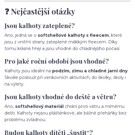
❓ Nejčastější otázky
Jsou kalhoty zateplené?
Ano, jedná se o
softshellové kalhoty s fleecem
, které
jsou z vnitřní strany zateplené měkkým fleecem. Díky
tomu krásně hřejí a jsou vhodné do chladnějšího počasí.
Pro jaké roční období jsou vhodné?
Kalhoty jsou ideální na
podzim, zimu a chladné jarní dny
.
Skvěle poslouží při venkovních aktivitách, do školky, školy i
na výlety.
Jsou kalhoty vhodné do deště a větru?
Ano,
softshellový materiál
chrání proti větru a mírnému
dešti. Kalhoty nejsou pláštěnkové, ale běžné přeháňky bez
problému zvládnou.
Budou kalhoty dítěti „šustit“?