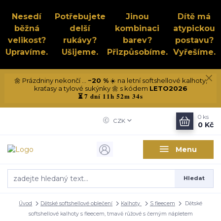
Nesedí
Potřebujete
Jinou
Dítě má
běžná
delší
kombinaci
atypickou
velikost?
rukávy?
barev?
postavu?
Upravíme.
Ušijeme.
Přizpůsobíme.
Vyřešíme.
🌼 Prázdniny nekončí ...
−20 %
☀️ na letní softshellové kalhoty,
kraťasy a tylové sukýnky 🌼 s kódem
LETO2026
7 dní 11h 52m 33s
⏳
0
ks
CZK
0 Kč
Menu
Hledat
Úvod
Dětské softshellové oblečení
Kalhoty
S fleecem
Dětské
softshellové kalhoty s fleecem, tmavě růžové s černým nápletem