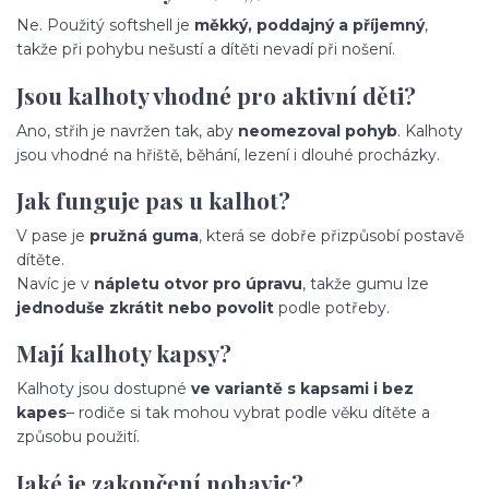
Ne. Použitý softshell je
měkký, poddajný a příjemný
,
takže při pohybu nešustí a dítěti nevadí při nošení.
Jsou kalhoty vhodné pro aktivní děti?
Ano, střih je navržen tak, aby
neomezoval pohyb
. Kalhoty
jsou vhodné na hřiště, běhání, lezení i dlouhé procházky.
Jak funguje pas u kalhot?
V pase je
pružná guma
, která se dobře přizpůsobí postavě
dítěte.
Navíc je v
nápletu otvor pro úpravu
, takže gumu lze
jednoduše zkrátit nebo povolit
podle potřeby.
Mají kalhoty kapsy?
Kalhoty jsou dostupné
ve variantě s kapsami i bez
kapes
– rodiče si tak mohou vybrat podle věku dítěte a
způsobu použití.
Jaké je zakončení nohavic?