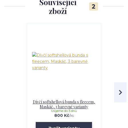
Související
2
zboží
Dívčí softshellová bunda s fleecem,
Softshell
Maskáč, 3 barevné varianty
Maskáč, 
Ušijeme do 3 dnů
U
800 Kč
/
ks