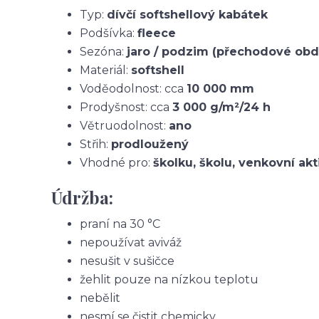
Typ:
dívčí softshellový kabátek
Podšívka:
fleece
Sezóna:
jaro / podzim (přechodové obd
Materiál:
softshell
Voděodolnost: cca
10 000 mm
Prodyšnost: cca
3 000 g/m²/24 h
Větruodolnost:
ano
Střih:
prodloužený
Vhodné pro:
školku, školu, venkovní akt
Údržba:
praní na 30 °C
nepoužívat aviváž
nesušit v sušičce
žehlit pouze na nízkou teplotu
nebělit
nesmí se čistit chemicky