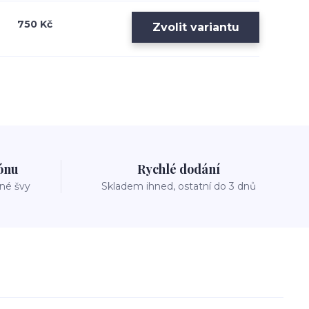
750 Kč
Zvolit variantu
zónu
Rychlé dodání
vné švy
Skladem ihned, ostatní do 3 dnů