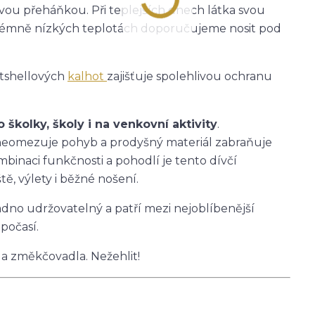
ťovou přeháňkou. Při teplejších dnech látka svou
 extrémně nízkých teplotách doporučujeme nosit pod
ftshellových
kalhot
zajišťuje spolehlivou ochranu
školky, školy i na venkovní aktivity
.
h neomezuje pohyb a prodyšný materiál zabraňuje
mbinaci funkčnosti a pohodlí je tento dívčí
ě, výlety i běžné nošení.
nadno udržovatelný a patří mezi nejoblíbenější
počasí.
 a změkčovadla. Nežehlit!