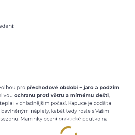
edení:
 volbou pro
přechodové období – jaro a podzim
.
hlivou
ochranu proti větru a mírnému dešti
,
tepla i v chladnějším počasí. Kapuce je podšita
 bavlněnými náplety, kabát tedy roste s Vašim
ou sezonu. Maminky ocení praktické poutko na