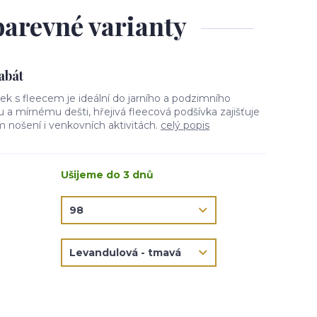
barevné varianty
kabát
tek s fleecem je ideální do jarního a podzimního
ru a mírnému dešti, hřejivá fleecová podšívka zajišťuje
 nošení i venkovních aktivitách.
celý popis
Ušijeme do 3 dnů