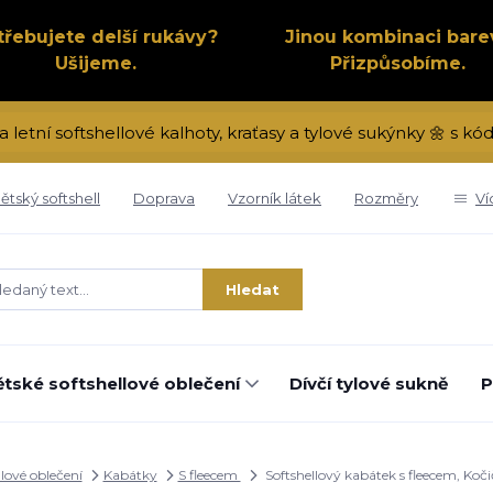
třebujete delší rukávy?
Jinou kombinaci bare
Ušijeme.
Přizpůsobíme.
a letní softshellové kalhoty, kraťasy a tylové sukýnky 🌼 s 
ětský softshell
Doprava
Vzorník látek
Rozměry
Ví
Hledat
tské softshellové oblečení
Dívčí tylové sukně
P
llové oblečení
Kabátky
S fleecem
Softshellový kabátek s fleecem, Koč