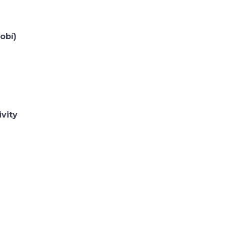
obí)
ivity