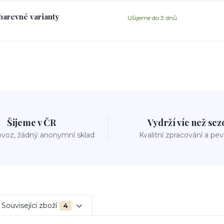
 barevné varianty
Ušijeme do 3 dnů
Šijeme v ČR
Vydrží víc než se
voz, žádný anonymní sklad
Kvalitní zpracování a pe
Související zboží
4