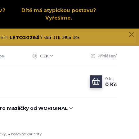
v?
Dítě má atypickou postavu?
Vyřešíme.
7 dní 11h 30m 15s
kódem
LETO2026
⏳
ce
CZK
Přihlášení
0
ks
0 Kč
ro mazlíčky od WORIGINAL
ičky, 4 barevné varianty