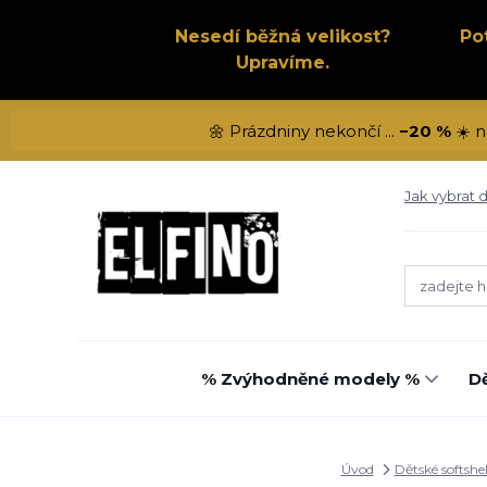
Nesedí běžná velikost?
Po
Upravíme.
🌼 Prázdniny nekončí ...
−20 %
☀️ n
Jak vybrat d
% Zvýhodněné modely %
Dě
Úvod
Dětské softshe