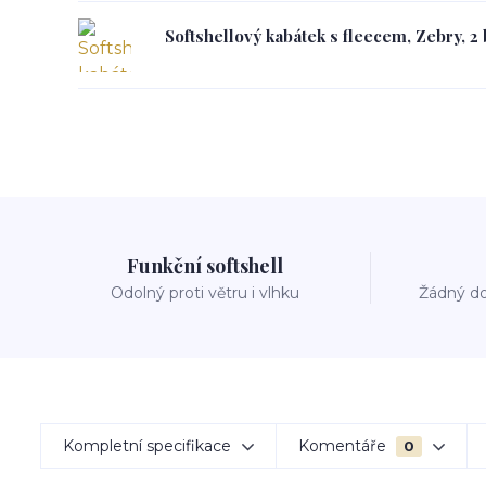
Softshellový kabátek s fleecem, Zebry, 2
Funkční softshell
Odolný proti větru i vlhku
Žádný do
Kompletní specifikace
Komentáře
0