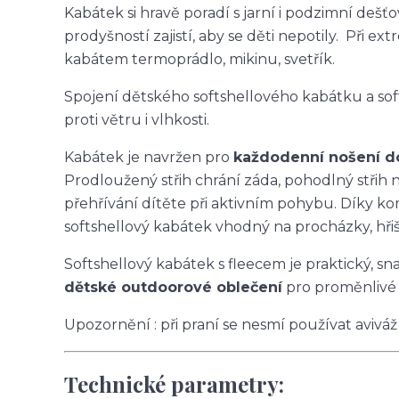
Kabátek si hravě poradí s jarní i podzimní deš
prodyšností zajistí, aby se děti nepotily. Při
kabátem termoprádlo, mikinu, svetřík.
Spojení dětského softshellového kabátku a so
proti větru i vlhkosti.
Kabátek je navržen pro
každodenní nošení do 
Prodloužený střih chrání záda, pohodlný stři
přehřívání dítěte při aktivním pohybu. Díky ko
softshellový kabátek vhodný na procházky, hřišt
Softshellový kabátek s fleecem je praktický, s
dětské outdoorové oblečení
pro proměnlivé 
Upozornění : při praní se nesmí používat aviváž
Technické parametry: