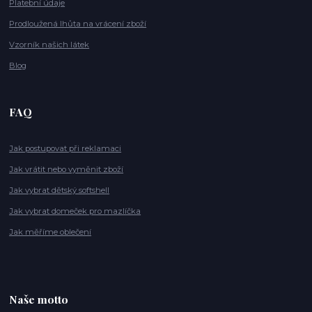
Platební údaje
Prodloužená lhůta na vrácení zboží
Vzorník našich látek
Blog
FAQ
Jak postupovat při reklamaci
Jak vrátit nebo vyměnit zboží
Jak vybrat dětský softshell
Jak vybrat domeček pro mazlíčka
Jak měříme oblečení
Naše motto