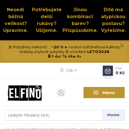
Nesedí
Potřebujete
Jinou
Dítě má
běžná
delší
kombinaci
atypickou
velikost?
rukávy?
barev?
postavu?
Upravíme.
Ušijeme.
Přizpůsobíme.
Vyřešíme.
🌼 Prázdniny nekončí ...
−20 %
☀️ na letní softshellové kalhoty,
kraťasy a tylové sukýnky 🌼 s kódem
LETO2026
9 dní 7h 48m 8s
⏳
0
ks
CZK
0 Kč
Menu
Hledat