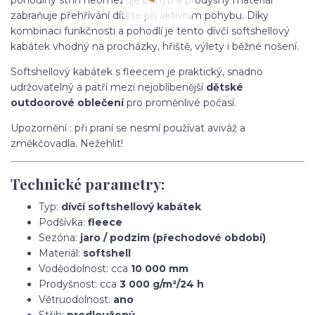
zabraňuje přehřívání dítěte při aktivním pohybu. Díky
kombinaci funkčnosti a pohodlí je tento dívčí softshellový
kabátek vhodný na procházky, hřiště, výlety i běžné nošení.
Softshellový kabátek s fleecem je praktický, snadno
udržovatelný a patří mezi nejoblíbenější
dětské
outdoorové oblečení
pro proměnlivé počasí.
Upozornění : při praní se nesmí používat aviváž a
změkčovadla. Nežehlit!
Technické parametry:
Typ:
dívčí softshellový kabátek
Podšívka:
fleece
Sezóna:
jaro / podzim (přechodové období)
Materiál:
softshell
Voděodolnost: cca
10 000 mm
Prodyšnost: cca
3 000 g/m²/24 h
Větruodolnost:
ano
Střih:
prodloužený