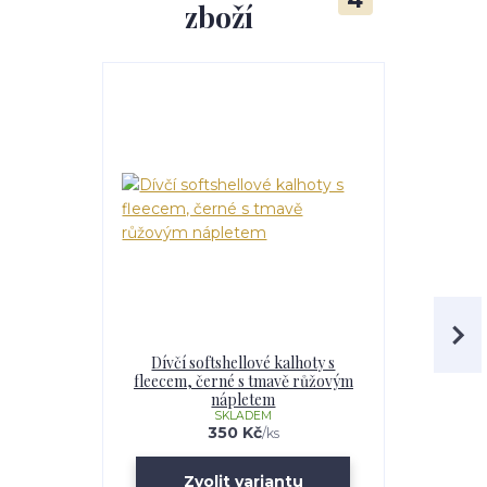
zboží
Dívčí softshellové kalhoty s
Dětské s
fleecem, černé s tmavě růžovým
fleecem
nápletem
SKLADEM
350 Kč
/
ks
Zvolit variantu
Zv