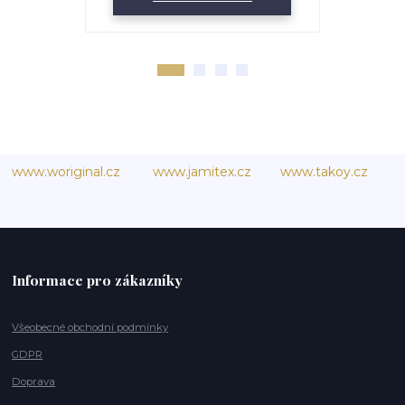
www.woriginal.cz
www.jamitex.cz
www.takoy.cz
Informace pro zákazníky
Všeobecné obchodní podmínky
GDPR
Doprava