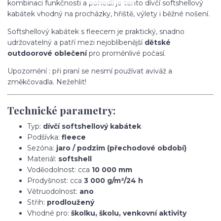
kombinaci funkčnosti a pohodlí je tento dívčí softshellový
kabátek vhodný na procházky, hřiště, výlety i běžné nošení.
Softshellový kabátek s fleecem je praktický, snadno
udržovatelný a patří mezi nejoblíbenější
dětské
outdoorové oblečení
pro proměnlivé počasí.
Upozornění : při praní se nesmí používat aviváž a
změkčovadla. Nežehlit!
Technické parametry:
Typ:
dívčí softshellový kabátek
Podšívka:
fleece
Sezóna:
jaro / podzim (přechodové období)
Materiál:
softshell
Voděodolnost: cca
10 000 mm
Prodyšnost: cca
3 000 g/m²/24 h
Větruodolnost:
ano
Střih:
prodloužený
Vhodné pro:
školku, školu, venkovní aktivity