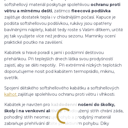
softshellový materiál poskytuje spolehlivou
ochranu proti
větru a mírnému dešti
, zatímco
fleecová podšívka
zajišťuje dostatek tepla i v chladnějším počasí. Kapuce je
podšita softshellovou podšívkou, rukávy jsou opatřeny
bavlněnými náplety, kabát tedy roste s Vašim dítkem, určitě
jej tak využijete více než jednou sezonu. Maminky ocení
praktické poutko na zavěšení.
Kabátek si hravě poradí s jarní i podzimní dešťovou
přeháňkou. Při teplejších dnech látka svou prodyšností
zajistí, aby se děti nepotily. Při extrémně nízkých teplotách
doporučujeme nosit pod kabátem termoprádlo, mikinu,
svetřík.
Spojení dětského softshellového kabátku a softshellových
kalhot
zajišťuje spolehlivou ochranu proti větru i vlhkosti.
Kabátek je navržen pro
každodenní nošení do školky,
školy i na venkovní aktivity
. Prodloužený střih chrání záda,
pohodlný střih neomezuje pohyb a prodyšný materiál
zabraňuje přehřívání dítěte při aktivním pohybu. Díky