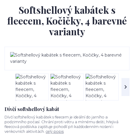
Softshellový kabátek s
fleecem, Kočičky, 4 barevné
varianty
Dívčí softshellový kabát
Dívčí softshellový kabátek s fleecem je ideální do jarního a
podzimního počasí. Chrání proti větru a mírnému dešti, hřejivá
fleecová podšívka zajišťuje pohodlí při každodenním nošení i
venkovních aktivitách.
celý popis