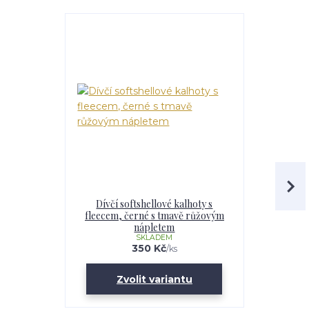
Dívčí softshellové kalhoty s
Dětské s
fleecem, černé s tmavě růžovým
fleecem
nápletem
SKLADEM
350 Kč
/
ks
Zvolit variantu
Zv