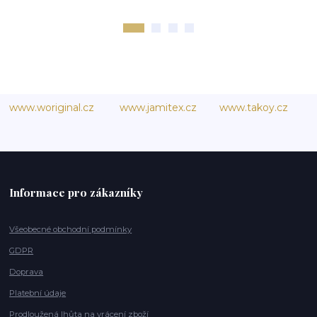
www.woriginal.cz
www.jamitex.cz
www.takoy.cz
Informace pro zákazníky
Všeobecné obchodní podmínky
GDPR
Doprava
Platební údaje
Prodloužená lhůta na vrácení zboží