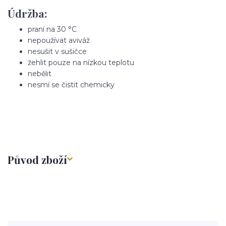
Údržba:
praní na 30 °C
nepoužívat aviváž
nesušit v sušičce
žehlit pouze na nízkou teplotu
nebělit
nesmí se čistit chemicky
Původ zboží