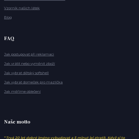
Vzorník našich látek
Blog
FAQ
Jak postupovat při reklamaci
Jak vrátit nebo vyměnit zboží
Jak vybrat dětský softshell
Jak vybrat domeček pro mazlíčka
Jak měříme oblečení
Naše motto
"
Trvá 20 let dobré jméno vybudovat a 5 minut jej ztratit. Když si to