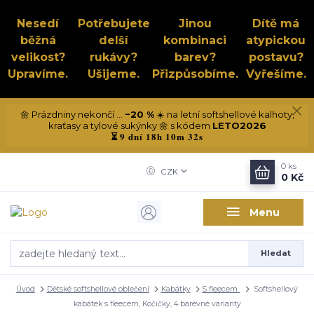
Nesedí
Potřebujete
Jinou
Dítě má
běžná
delší
kombinaci
atypickou
velikost?
rukávy?
barev?
postavu?
Upravíme.
Ušijeme.
Přizpůsobíme.
Vyřešíme.
🌼 Prázdniny nekončí ...
−20 %
☀️ na letní softshellové kalhoty,
kraťasy a tylové sukýnky 🌼 s kódem
LETO2026
9 dní 18h 10m 31s
⏳
0
ks
CZK
0 Kč
Menu
Hledat
Úvod
Dětské softshellové oblečení
Kabátky
S fleecem
Softshellový
kabátek s fleecem, Kočičky, 4 barevné varianty