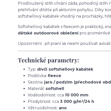
Prodloužený střih chrání záda, pohodlný stři
přehřívání dítěte při aktivním pohybu. Díky ko
softshellový kabátek vhodný na procházky, hřišt
Softshellový kabátek s fleecem je praktický, s
dětské outdoorové oblečení
pro proměnlivé 
Upozornění : při praní se nesmí používat aviváž
Technické parametry:
Typ:
dívčí softshellový kabátek
Podšívka:
fleece
Sezóna:
jaro / podzim (přechodové obd
Materiál:
softshell
Voděodolnost: cca
10 000 mm
Prodyšnost: cca
3 000 g/m²/24 h
Větruodolnost:
ano