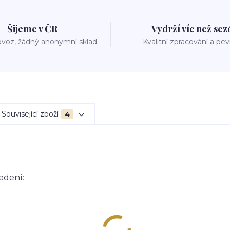
Šijeme v ČR
Vydrží víc než se
voz, žádný anonymní sklad
Kvalitní zpracování a pe
Související zboží
4
edení: