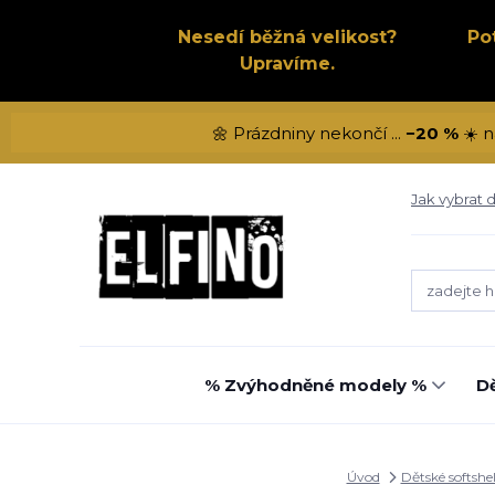
Nesedí běžná velikost?
Po
Upravíme.
🌼 Prázdniny nekončí ...
−20 %
☀️ n
Jak vybrat d
% Zvýhodněné modely %
Dě
Úvod
Dětské softshe