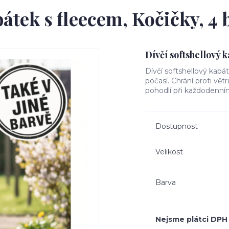
bátek s fleecem, Kočičky, 4 
Dívčí softshellový 
Dívčí softshellový kabá
počasí. Chrání proti vět
pohodlí při každodenním
Dostupnost
Velikost
Barva
Nejsme plátci DPH