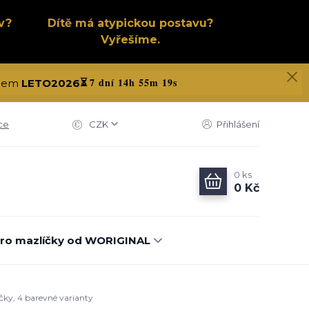
v?
Dítě má atypickou postavu?
Vyřešíme.
7 dní 14h 55m 18s
kódem
LETO2026
⏳
ce
CZK
Přihlášení
0
ks
0 Kč
ro mazlíčky od WORIGINAL
ičky, 4 barevné varianty