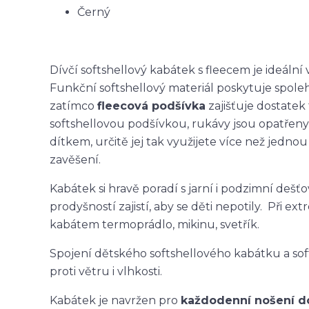
Černý
Dívčí softshellový kabátek s fleecem je ideální
Funkční softshellový materiál poskytuje spole
zatímco
fleecová podšívka
zajišťuje dostatek 
softshellovou podšívkou, rukávy jsou opatřeny
dítkem, určitě jej tak využijete více než jedn
zavěšení.
Kabátek si hravě poradí s jarní i podzimní deš
prodyšností zajistí, aby se děti nepotily. Při
kabátem termoprádlo, mikinu, svetřík.
Spojení dětského softshellového kabátku a so
proti větru i vlhkosti.
Kabátek je navržen pro
každodenní nošení do 