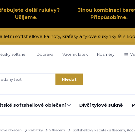
třebujete delší rukávy?
Jinou kombinaci bare
Ušijeme.
Přizpůsobíme.
a letní softshellové kalhoty, kraťasy a tylové sukýnky 🌼 s 
ětský softshell
Doprava
Vzorník látek
Rozměry
Ví
Hledat
tské softshellové oblečení
Dívčí tylové sukně
P
llové oblečení
Kabátky
S fleecem
Softshellový kabátek s fleecem, Koč