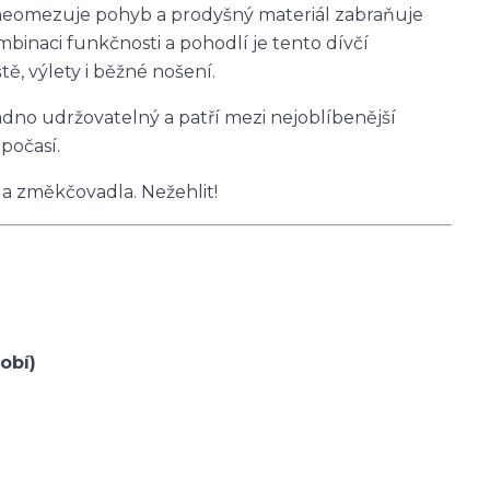
h neomezuje pohyb a prodyšný materiál zabraňuje
mbinaci funkčnosti a pohodlí je tento dívčí
ě, výlety i běžné nošení.
nadno udržovatelný a patří mezi nejoblíbenější
počasí.
 a změkčovadla. Nežehlit!
obí)