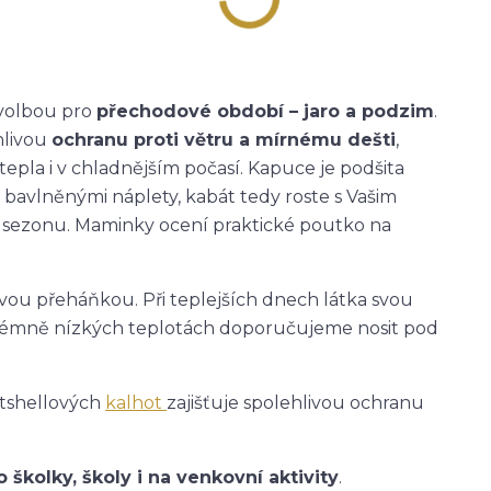
 volbou pro
přechodové období – jaro a podzim
.
hlivou
ochranu proti větru a mírnému dešti
,
tepla i v chladnějším počasí. Kapuce je podšita
 bavlněnými náplety, kabát tedy roste s Vašim
ou sezonu. Maminky ocení praktické poutko na
ťovou přeháňkou. Při teplejších dnech látka svou
 extrémně nízkých teplotách doporučujeme nosit pod
ftshellových
kalhot
zajišťuje spolehlivou ochranu
školky, školy i na venkovní aktivity
.