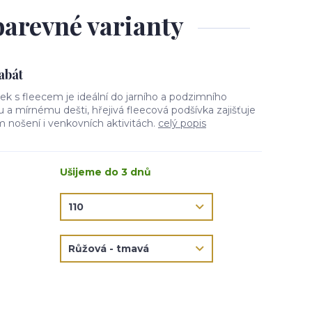
barevné varianty
kabát
tek s fleecem je ideální do jarního a podzimního
ru a mírnému dešti, hřejivá fleecová podšívka zajišťuje
 nošení i venkovních aktivitách.
celý popis
Ušijeme do 3 dnů