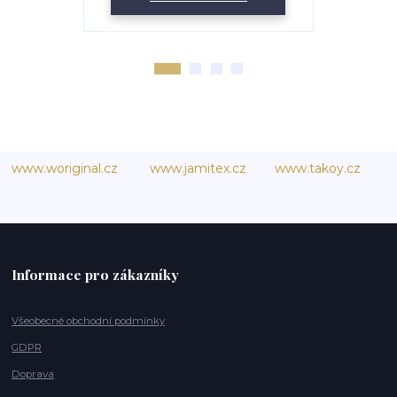
www.woriginal.cz
www.jamitex.cz
www.takoy.cz
Informace pro zákazníky
Všeobecné obchodní podmínky
GDPR
Doprava