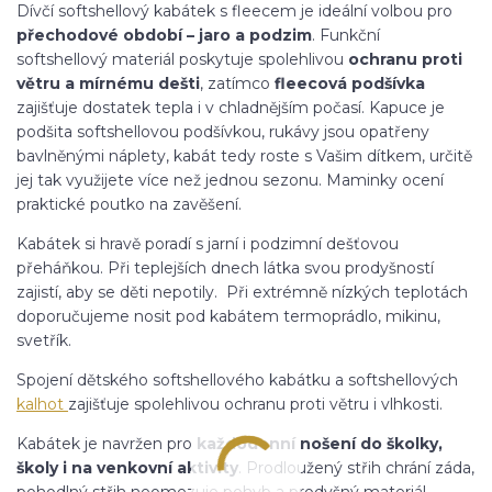
Dívčí softshellový kabátek s fleecem je ideální volbou pro
přechodové období – jaro a podzim
. Funkční
softshellový materiál poskytuje spolehlivou
ochranu proti
větru a mírnému dešti
, zatímco
fleecová podšívka
zajišťuje dostatek tepla i v chladnějším počasí. Kapuce je
podšita softshellovou podšívkou, rukávy jsou opatřeny
bavlněnými náplety, kabát tedy roste s Vašim dítkem, určitě
jej tak využijete více než jednou sezonu. Maminky ocení
praktické poutko na zavěšení.
Kabátek si hravě poradí s jarní i podzimní dešťovou
přeháňkou. Při teplejších dnech látka svou prodyšností
zajistí, aby se děti nepotily. Při extrémně nízkých teplotách
doporučujeme nosit pod kabátem termoprádlo, mikinu,
svetřík.
Spojení dětského softshellového kabátku a softshellových
kalhot
zajišťuje spolehlivou ochranu proti větru i vlhkosti.
Kabátek je navržen pro
každodenní nošení do školky,
školy i na venkovní aktivity
. Prodloužený střih chrání záda,
pohodlný střih neomezuje pohyb a prodyšný materiál