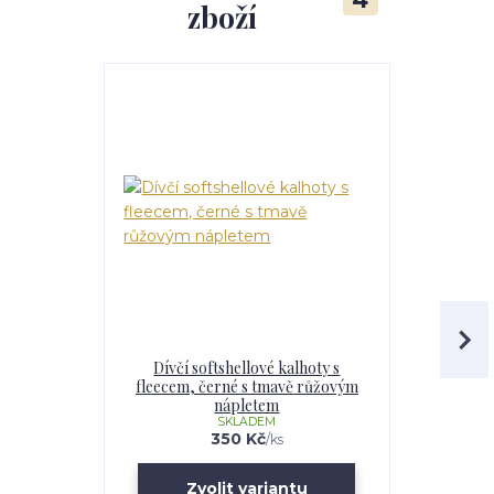
zboží
Dívčí softshellové kalhoty s
Dětské s
fleecem, černé s tmavě růžovým
fleecem
nápletem
SKLADEM
350 Kč
/
ks
Zvolit variantu
Zv