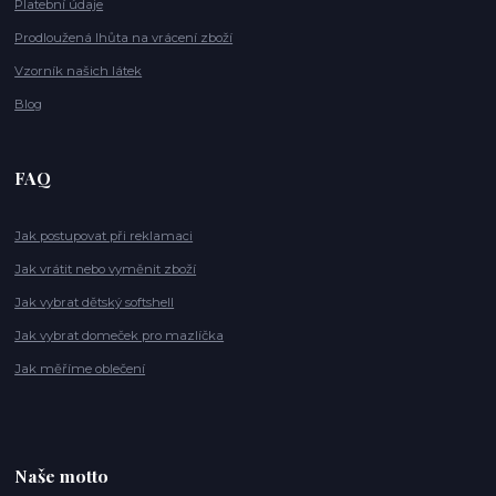
Platební údaje
Prodloužená lhůta na vrácení zboží
Vzorník našich látek
Blog
FAQ
Jak postupovat při reklamaci
Jak vrátit nebo vyměnit zboží
Jak vybrat dětský softshell
Jak vybrat domeček pro mazlíčka
Jak měříme oblečení
Naše motto