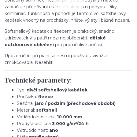
zabraňuje přehřívání dítěte při aktivním pohybu. Díky
kombinaci funkčnosti a pohodlí je tento dívčí softshellový
kabátek vhodný na procházky, hřiště, výlety i běžné nošení.
Softshellový kabátek s fleecem je praktický, snadno
udržovatelný a patří mezi nejoblíbenější
dětské
outdoorové oblečení
pro proměnlivé počasí.
Upozornění : při praní se nesmí používat aviváž a
změkčovadla. Nežehlit!
Technické parametry:
Typ:
dívčí softshellový kabátek
Podšívka:
fleece
Sezóna:
jaro / podzim (přechodové období)
Materiál:
softshell
Voděodolnost: cca
10 000 mm
Prodyšnost: cca
3 000 g/m²/24 h
Větruodolnost:
ano
Střih:
prodloužený