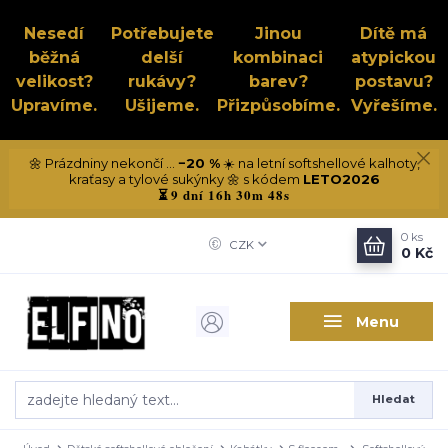
Nesedí
Potřebujete
Jinou
Dítě má
běžná
delší
kombinaci
atypickou
velikost?
rukávy?
barev?
postavu?
Upravíme.
Ušijeme.
Přizpůsobíme.
Vyřešíme.
🌼 Prázdniny nekončí ...
−20 %
☀️ na letní softshellové kalhoty,
kraťasy a tylové sukýnky 🌼 s kódem
LETO2026
9 dní 16h 30m 48s
⏳
0
ks
CZK
0 Kč
Menu
Hledat