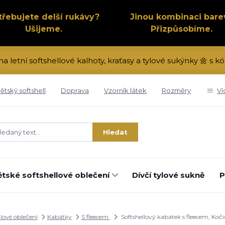
třebujete delší rukávy?
Jinou kombinaci bare
Ušijeme.
Přizpůsobíme.
na letní softshellové kalhoty, kraťasy a tylové sukýnky 🌼 s
ětský softshell
Doprava
Vzorník látek
Rozměry
Ví
Hledat
tské softshellové oblečení
Dívčí tylové sukně
P
llové oblečení
Kabátky
S fleecem
Softshellový kabátek s fleecem, Koč