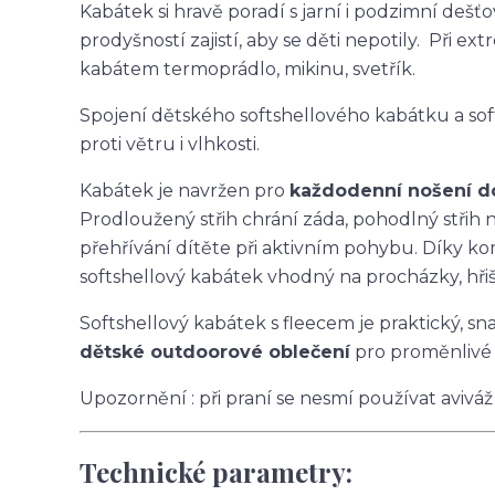
Kabátek si hravě poradí s jarní i podzimní deš
prodyšností zajistí, aby se děti nepotily. Při
kabátem termoprádlo, mikinu, svetřík.
Spojení dětského softshellového kabátku a so
proti větru i vlhkosti.
Kabátek je navržen pro
každodenní nošení do 
Prodloužený střih chrání záda, pohodlný stři
přehřívání dítěte při aktivním pohybu. Díky ko
softshellový kabátek vhodný na procházky, hřišt
Softshellový kabátek s fleecem je praktický, s
dětské outdoorové oblečení
pro proměnlivé 
Upozornění : při praní se nesmí používat aviváž
Technické parametry: