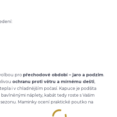
edení:
 volbou pro
přechodové období – jaro a podzim
.
hlivou
ochranu proti větru a mírnému dešti
,
tepla i v chladnějším počasí. Kapuce je podšita
 bavlněnými náplety, kabát tedy roste s Vašim
ou sezonu. Maminky ocení praktické poutko na