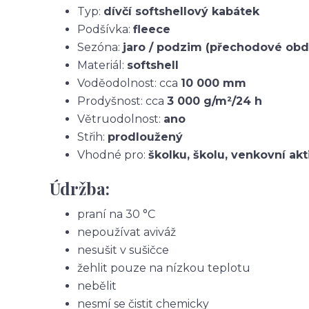
Typ:
dívčí softshellový kabátek
Podšívka:
fleece
Sezóna:
jaro / podzim (přechodové obd
Materiál:
softshell
Voděodolnost: cca
10 000 mm
Prodyšnost: cca
3 000 g/m²/24 h
Větruodolnost:
ano
Střih:
prodloužený
Vhodné pro:
školku, školu, venkovní akt
Údržba:
praní na 30 °C
nepoužívat aviváž
nesušit v sušičce
žehlit pouze na nízkou teplotu
nebělit
nesmí se čistit chemicky