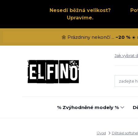
Nesedí běžná velikost?
Po
Upravíme.
🌼 Prázdniny nekončí ...
−20 %
☀️ 
Jak vybrat d
% Zvýhodněné modely %
Dě
Úvod
Dětské softshe