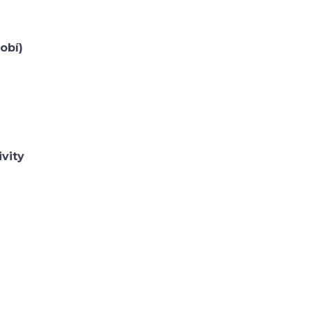
obí)
ivity