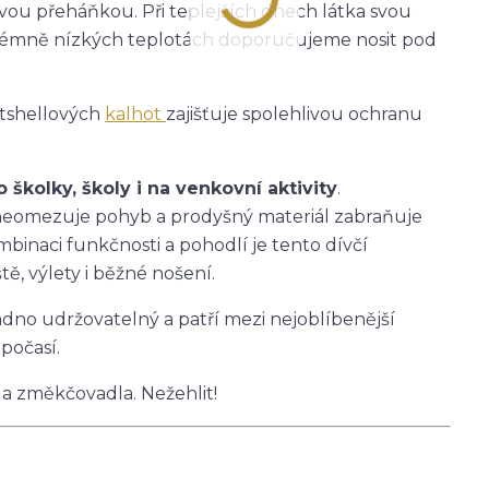
ťovou přeháňkou. Při teplejších dnech látka svou
 extrémně nízkých teplotách doporučujeme nosit pod
ftshellových
kalhot
zajišťuje spolehlivou ochranu
školky, školy i na venkovní aktivity
.
h neomezuje pohyb a prodyšný materiál zabraňuje
mbinaci funkčnosti a pohodlí je tento dívčí
ě, výlety i běžné nošení.
nadno udržovatelný a patří mezi nejoblíbenější
počasí.
 a změkčovadla. Nežehlit!