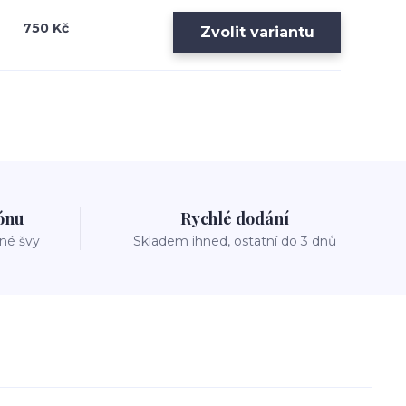
750 Kč
Zvolit variantu
zónu
Rychlé dodání
vné švy
Skladem ihned, ostatní do 3 dnů