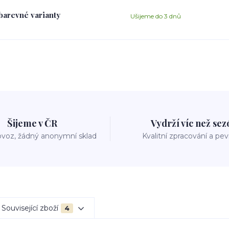
 barevné varianty
Ušijeme do 3 dnů
Šijeme v ČR
Vydrží víc než se
voz, žádný anonymní sklad
Kvalitní zpracování a pe
Související zboží
4