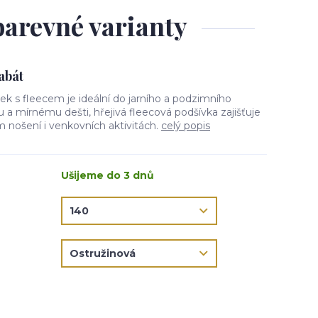
barevné varianty
kabát
tek s fleecem je ideální do jarního a podzimního
ru a mírnému dešti, hřejivá fleecová podšívka zajišťuje
 nošení i venkovních aktivitách.
celý popis
Ušijeme do 3 dnů