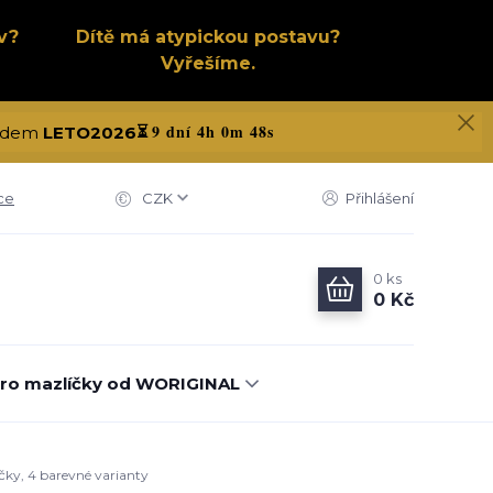
v?
Dítě má atypickou postavu?
Vyřešíme.
9 dní 4h 0m 47s
 kódem
LETO2026
⏳
ce
CZK
Přihlášení
0
ks
0 Kč
ro mazlíčky od WORIGINAL
ičky, 4 barevné varianty