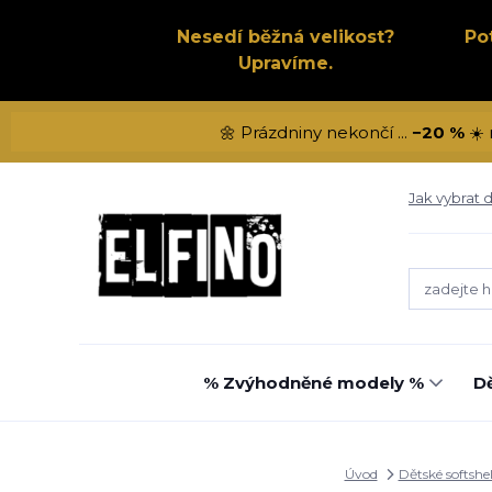
Nesedí běžná velikost?
Po
Upravíme.
🌼 Prázdniny nekončí ...
−20 %
☀️ 
Jak vybrat d
% Zvýhodněné modely %
Dě
Úvod
Dětské softshe