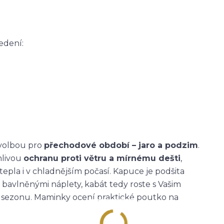
edení:
 volbou pro
přechodové období – jaro a podzim
.
hlivou
ochranu proti větru a mírnému dešti
,
tepla i v chladnějším počasí. Kapuce je podšita
 bavlněnými náplety, kabát tedy roste s Vašim
ou sezonu. Maminky ocení praktické poutko na