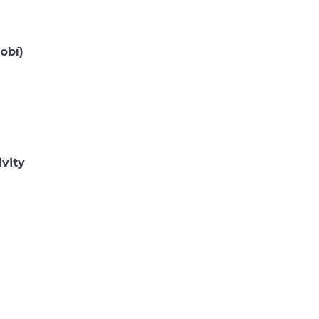
obí)
ivity