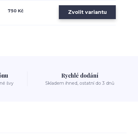
750 Kč
Zvolit variantu
zónu
Rychlé dodání
vné švy
Skladem ihned, ostatní do 3 dnů