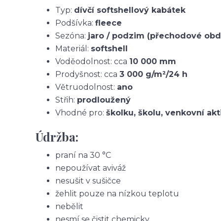
Typ:
dívčí softshellový kabátek
Podšívka:
fleece
Sezóna:
jaro / podzim (přechodové obd
Materiál:
softshell
Voděodolnost: cca
10 000 mm
Prodyšnost: cca
3 000 g/m²/24 h
Větruodolnost:
ano
Střih:
prodloužený
Vhodné pro:
školku, školu, venkovní akt
Údržba:
praní na 30 °C
nepoužívat aviváž
nesušit v sušičce
žehlit pouze na nízkou teplotu
nebělit
nesmí se čistit chemicky