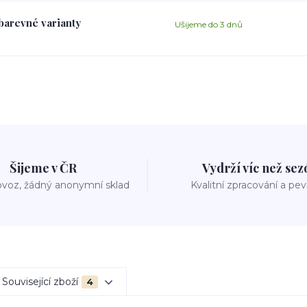
 barevné varianty
Ušijeme do 3 dnů
Šijeme v ČR
Vydrží víc než se
voz, žádný anonymní sklad
Kvalitní zpracování a pe
Související zboží
4