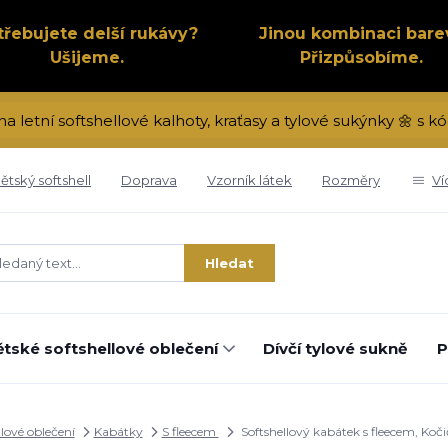
třebujete delší rukávy?
Jinou kombinaci bare
Ušijeme.
Přizpůsobíme.
na letní softshellové kalhoty, kraťasy a tylové sukýnky 🌼 s
ětský softshell
Doprava
Vzorník látek
Rozměry
Ví
Hledat
tské softshellové oblečení
Dívčí tylové sukně
P
llové oblečení
Kabátky
S fleecem
Softshellový kabátek s fleecem, Koč