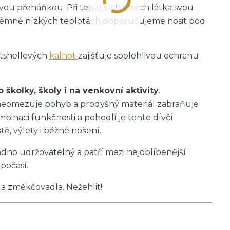
ťovou přeháňkou. Při teplejších dnech látka svou
 extrémně nízkých teplotách doporučujeme nosit pod
ftshellových
kalhot
zajišťuje spolehlivou ochranu
školky, školy i na venkovní aktivity
.
h neomezuje pohyb a prodyšný materiál zabraňuje
mbinaci funkčnosti a pohodlí je tento dívčí
ě, výlety i běžné nošení.
nadno udržovatelný a patří mezi nejoblíbenější
počasí.
 a změkčovadla. Nežehlit!