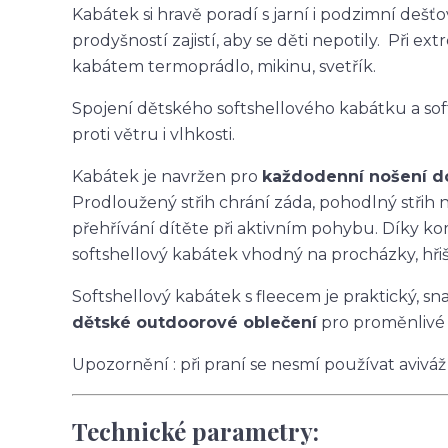
Kabátek si hravě poradí s jarní i podzimní deš
prodyšností zajistí, aby se děti nepotily. Při
kabátem termoprádlo, mikinu, svetřík.
Spojení dětského softshellového kabátku a so
proti větru i vlhkosti.
Kabátek je navržen pro
každodenní nošení do 
Prodloužený střih chrání záda, pohodlný stři
přehřívání dítěte při aktivním pohybu. Díky ko
softshellový kabátek vhodný na procházky, hřišt
Softshellový kabátek s fleecem je praktický, s
dětské outdoorové oblečení
pro proměnlivé 
Upozornění : při praní se nesmí používat aviváž
Technické parametry: