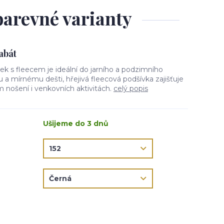
barevné varianty
kabát
tek s fleecem je ideální do jarního a podzimního
ru a mírnému dešti, hřejivá fleecová podšívka zajišťuje
 nošení i venkovních aktivitách.
celý popis
Ušijeme do 3 dnů