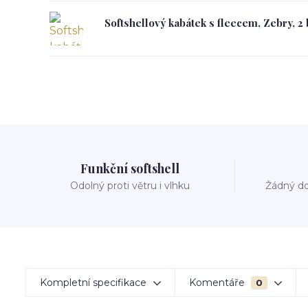
Softshellový kabátek s fleecem, Zebry, 2
Funkční softshell
Odolný proti větru i vlhku
Žádný do
Kompletní specifikace
Komentáře
0