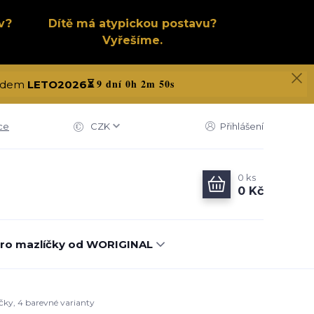
v?
Dítě má atypickou postavu?
Vyřešíme.
9 dní 0h 2m 49s
 kódem
LETO2026
⏳
ce
CZK
Přihlášení
0
ks
0 Kč
ro mazlíčky od WORIGINAL
ičky, 4 barevné varianty