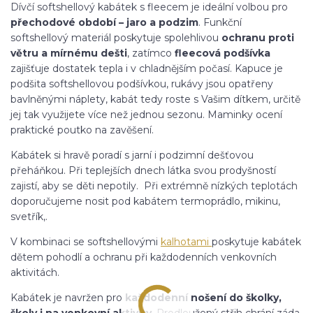
Dívčí softshellový kabátek s fleecem je ideální volbou pro
přechodové období – jaro a podzim
. Funkční
softshellový materiál poskytuje spolehlivou
ochranu proti
větru a mírnému dešti
, zatímco
fleecová podšívka
zajišťuje dostatek tepla i v chladnějším počasí. Kapuce je
podšita softshellovou podšívkou, rukávy jsou opatřeny
bavlněnými náplety, kabát tedy roste s Vašim dítkem, určitě
jej tak využijete více než jednou sezonu. Maminky ocení
praktické poutko na zavěšení.
Kabátek si hravě poradí s jarní i podzimní dešťovou
přeháňkou. Při teplejších dnech látka svou prodyšností
zajistí, aby se děti nepotily. Při extrémně nízkých teplotách
doporučujeme nosit pod kabátem termoprádlo, mikinu,
svetřík,.
V kombinaci se softshellovými
kalhotami
poskytuje kabátek
dětem pohodlí a ochranu při každodenních venkovních
aktivitách.
Kabátek je navržen pro
každodenní nošení do školky,
školy i na venkovní aktivity
. Prodloužený střih chrání záda,