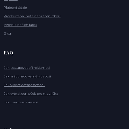
Platební údaje
Prodloužená lhůta na vrácení zboží
Vzorník našich látek
Blog
FAQ
Jak postupovat při reklamaci
Jak vrátit nebo vyměnit zboží
Jak vybrat dětský softshell
Jak vybrat domeček pro mazlíčka
Jak měříme oblečení