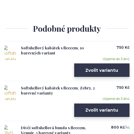
Podobné produkty
Softshellový kabátek s fleecem, 10
750 Kč
barevných variant
Ušijeme do 3 dnů
Zvolit variantu
Softshellový kabátek s fleecem, Zebry, 2
750 Kč
barevné varianty
Ušijeme do 3 dnů
Zvolit variantu
Dívčí softshellová bunda s fleecem,
800 Kč
/
ks
Vesmír, 3 barevné varianty