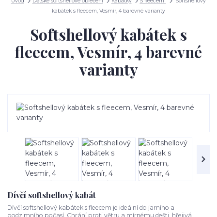
Úvod
Dětské softshellové oblečení
Kabátky
S fleecem
Softshellový
kabátek s fleecem, Vesmír, 4 barevné varianty
Softshellový kabátek s
fleecem, Vesmír, 4 barevné
varianty
Dívčí softshellový kabát
Dívčí softshellový kabátek s fleecem je ideální do jarního a
podzimního počasí. Chrání proti větru a mírnému dešti, hřejivá