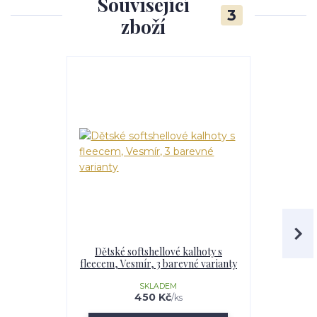
Související
3
zboží
Dětské softshellové kalhoty s
Dívčí softs
fleecem, Vesmír, 3 barevné varianty
Vesmír,
SKLADEM
U
450 Kč
/
ks