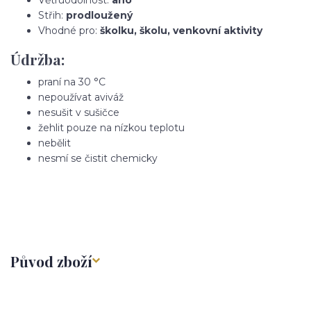
Střih:
prodloužený
Vhodné pro:
školku, školu, venkovní aktivity
Údržba:
praní na 30 °C
nepoužívat aviváž
nesušit v sušičce
žehlit pouze na nízkou teplotu
nebělit
nesmí se čistit chemicky
Původ zboží