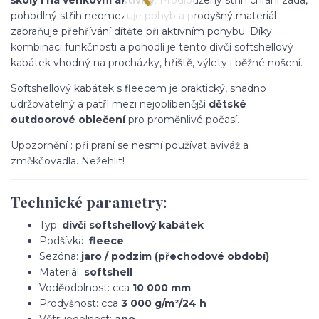
pohodlný střih neomezuje pohyb a prodyšný materiál
zabraňuje přehřívání dítěte při aktivním pohybu. Díky
kombinaci funkčnosti a pohodlí je tento dívčí softshellový
kabátek vhodný na procházky, hřiště, výlety i běžné nošení.
Softshellový kabátek s fleecem je praktický, snadno
udržovatelný a patří mezi nejoblíbenější
dětské
outdoorové oblečení
pro proměnlivé počasí.
Upozornění : při praní se nesmí používat aviváž a
změkčovadla. Nežehlit!
Technické parametry:
Typ:
dívčí softshellový kabátek
Podšívka:
fleece
Sezóna:
jaro / podzim (přechodové období)
Materiál:
softshell
Voděodolnost: cca
10 000 mm
Prodyšnost: cca
3 000 g/m²/24 h
Větruodolnost:
ano