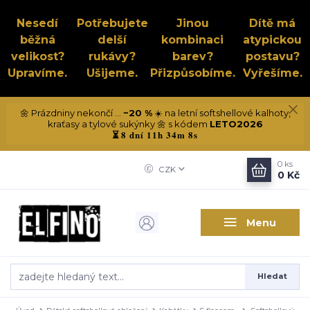
Nesedí
Potřebujete
Jinou
Dítě má
běžná
delší
kombinaci
atypickou
velikost?
rukávy?
barev?
postavu?
Upravíme.
Ušijeme.
Přizpůsobíme.
Vyřešíme.
🌼 Prázdniny nekončí ...
−20 %
☀️ na letní softshellové kalhoty,
kraťasy a tylové sukýnky 🌼 s kódem
LETO2026
8 dní 11h 34m 8s
⏳
0
ks
CZK
0 Kč
Menu
Hledat