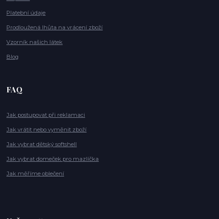
Platební údaje
Prodloužená lhůta na vrácení zboží
Vzorník našich látek
Blog
FAQ
Jak postupovat při reklamaci
Jak vrátit nebo vyměnit zboží
Jak vybrat dětský softshell
Jak vybrat domeček pro mazlíčka
Jak měříme oblečení