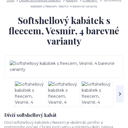
Úvod
Dětské softshellové oblečení
Kabátky
S fleecem
Softshellový
kabátek s fleecem, Vesmír, 4 barevné varianty
Softshellový kabátek s
fleecem, Vesmír, 4 barevné
varianty
Dívčí softshellový kabát
Dívčí softshellový kabátek s fleecem je ideální do jarního a
podzimního počasí. Chrání proti větru a mírnému dešti, hřejivá