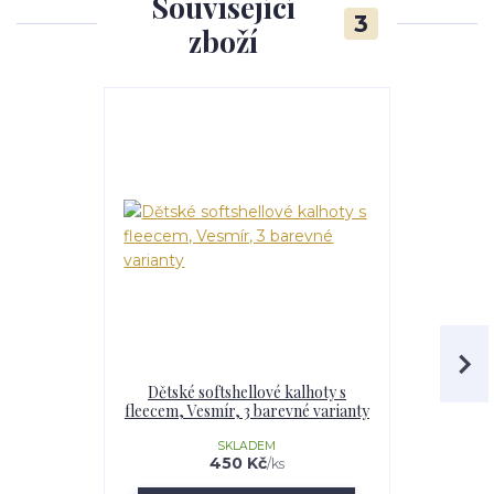
Související
3
zboží
Dětské softshellové kalhoty s
Dívčí softs
fleecem, Vesmír, 3 barevné varianty
Vesmír,
SKLADEM
U
450 Kč
/
ks