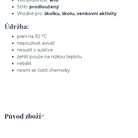
Střih:
prodloužený
Vhodné pro:
školku, školu, venkovní aktivity
Údržba:
praní na 30 °C
nepoužívat aviváž
nesušit v sušičce
žehlit pouze na nízkou teplotu
nebělit
nesmí se čistit chemicky
Původ zboží