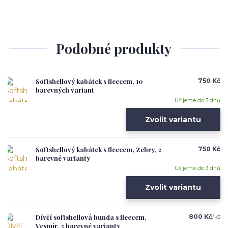
Podobné produkty
Softshellový kabátek s fleecem, 10
750 Kč
barevných variant
Ušijeme do 3 dnů
Zvolit variantu
Softshellový kabátek s fleecem, Zebry, 2
750 Kč
barevné varianty
Ušijeme do 3 dnů
Zvolit variantu
Dívčí softshellová bunda s fleecem,
800 Kč
/
ks
Vesmír, 3 barevné varianty