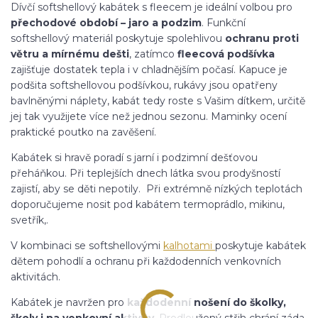
Dívčí softshellový kabátek s fleecem je ideální volbou pro
přechodové období – jaro a podzim
. Funkční
softshellový materiál poskytuje spolehlivou
ochranu proti
větru a mírnému dešti
, zatímco
fleecová podšívka
zajišťuje dostatek tepla i v chladnějším počasí. Kapuce je
podšita softshellovou podšívkou, rukávy jsou opatřeny
bavlněnými náplety, kabát tedy roste s Vašim dítkem, určitě
jej tak využijete více než jednou sezonu. Maminky ocení
praktické poutko na zavěšení.
Kabátek si hravě poradí s jarní i podzimní dešťovou
přeháňkou. Při teplejších dnech látka svou prodyšností
zajistí, aby se děti nepotily. Při extrémně nízkých teplotách
doporučujeme nosit pod kabátem termoprádlo, mikinu,
svetřík,.
V kombinaci se softshellovými
kalhotami
poskytuje kabátek
dětem pohodlí a ochranu při každodenních venkovních
aktivitách.
Kabátek je navržen pro
každodenní nošení do školky,
školy i na venkovní aktivity
. Prodloužený střih chrání záda,