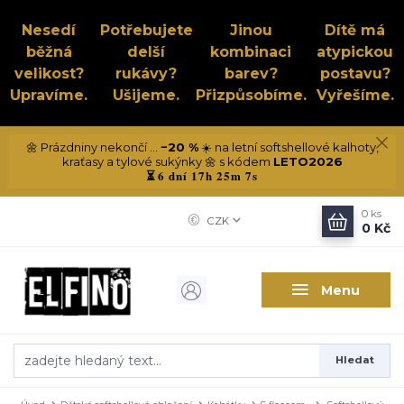
Nesedí
Potřebujete
Jinou
Dítě má
běžná
delší
kombinaci
atypickou
velikost?
rukávy?
barev?
postavu?
Upravíme.
Ušijeme.
Přizpůsobíme.
Vyřešíme.
🌼 Prázdniny nekončí ...
−20 %
☀️ na letní softshellové kalhoty,
kraťasy a tylové sukýnky 🌼 s kódem
LETO2026
6 dní 17h 25m 6s
⏳
0
ks
CZK
0 Kč
Menu
Hledat