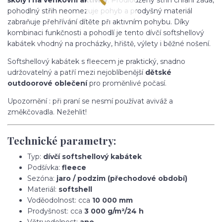
pohodlný střih neomezuje pohyb a prodyšný materiál
zabraňuje přehřívání dítěte při aktivním pohybu. Díky
kombinaci funkčnosti a pohodlí je tento dívčí softshellový
kabátek vhodný na procházky, hřiště, výlety i běžné nošení.
Softshellový kabátek s fleecem je praktický, snadno
udržovatelný a patří mezi nejoblíbenější
dětské
outdoorové oblečení
pro proměnlivé počasí.
Upozornění : při praní se nesmí používat aviváž a
změkčovadla. Nežehlit!
Technické parametry:
Typ:
dívčí softshellový kabátek
Podšívka:
fleece
Sezóna:
jaro / podzim (přechodové období)
Materiál:
softshell
Voděodolnost: cca
10 000 mm
Prodyšnost: cca
3 000 g/m²/24 h
Větruodolnost:
ano