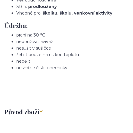
Střih:
prodloužený
Vhodné pro:
školku, školu, venkovní aktivity
Údržba:
praní na 30 °C
nepoužívat aviváž
nesušit v sušičce
žehlit pouze na nízkou teplotu
nebělit
nesmí se čistit chemicky
Původ zboží