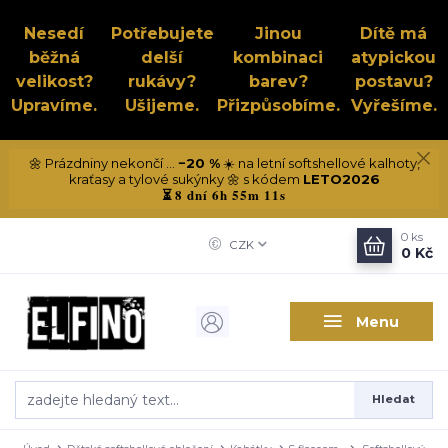
Nesedí
Potřebujete
Jinou
Dítě má
běžná
delší
kombinaci
atypickou
velikost?
rukávy?
barev?
postavu?
Upravíme.
Ušijeme.
Přizpůsobíme.
Vyřešíme.
🌼 Prázdniny nekončí ...
−20 %
☀️ na letní softshellové kalhoty,
kraťasy a tylové sukýnky 🌼 s kódem
LETO2026
8 dní 6h 55m 11s
⏳
0
ks
CZK
0 Kč
Menu
Hledat