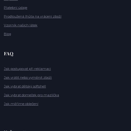
Platební údaje
Prodloužená lhůta na vrácení zboží
Vzorník našich látek
Blog
FAQ
Jak postupovat při reklamaci
Jak vrátit nebo vyměnit zboží
Jak vybrat dětský softshell
Jak vybrat domeček pro mazlíčka
Jak měříme oblečení