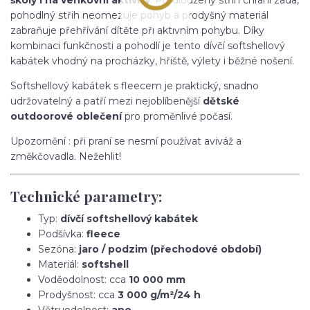
pohodlný střih neomezuje pohyb a prodyšný materiál
zabraňuje přehřívání dítěte při aktivním pohybu. Díky
kombinaci funkčnosti a pohodlí je tento dívčí softshellový
kabátek vhodný na procházky, hřiště, výlety i běžné nošení.
Softshellový kabátek s fleecem je praktický, snadno
udržovatelný a patří mezi nejoblíbenější
dětské
outdoorové oblečení
pro proměnlivé počasí.
Upozornění : při praní se nesmí používat aviváž a
změkčovadla. Nežehlit!
Technické parametry:
Typ:
dívčí softshellový kabátek
Podšívka:
fleece
Sezóna:
jaro / podzim (přechodové období)
Materiál:
softshell
Voděodolnost: cca
10 000 mm
Prodyšnost: cca
3 000 g/m²/24 h
Větruodolnost:
ano