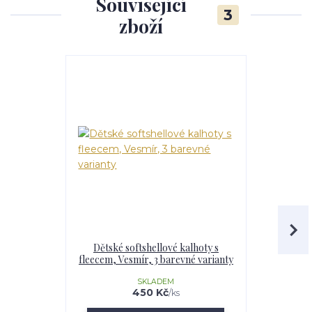
Související
3
zboží
Dětské softshellové kalhoty s
Dívčí softs
fleecem, Vesmír, 3 barevné varianty
Vesmír,
SKLADEM
U
450 Kč
/
ks