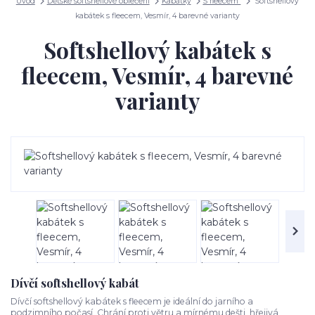
Úvod
Dětské softshellové oblečení
Kabátky
S fleecem
Softshellový
kabátek s fleecem, Vesmír, 4 barevné varianty
Softshellový kabátek s
fleecem, Vesmír, 4 barevné
varianty
Dívčí softshellový kabát
Dívčí softshellový kabátek s fleecem je ideální do jarního a
podzimního počasí. Chrání proti větru a mírnému dešti, hřejivá