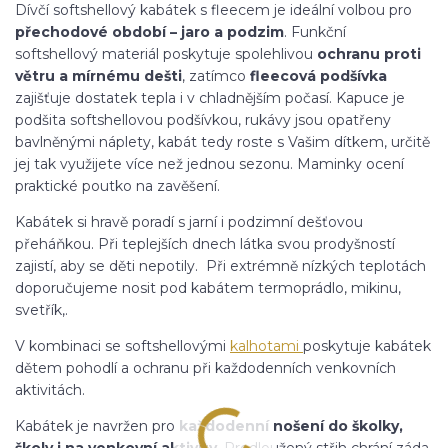
Dívčí softshellový kabátek s fleecem je ideální volbou pro
přechodové období – jaro a podzim
. Funkční
softshellový materiál poskytuje spolehlivou
ochranu proti
větru a mírnému dešti
, zatímco
fleecová podšívka
zajišťuje dostatek tepla i v chladnějším počasí. Kapuce je
podšita softshellovou podšívkou, rukávy jsou opatřeny
bavlněnými náplety, kabát tedy roste s Vašim dítkem, určitě
jej tak využijete více než jednou sezonu. Maminky ocení
praktické poutko na zavěšení.
Kabátek si hravě poradí s jarní i podzimní dešťovou
přeháňkou. Při teplejších dnech látka svou prodyšností
zajistí, aby se děti nepotily. Při extrémně nízkých teplotách
doporučujeme nosit pod kabátem termoprádlo, mikinu,
svetřík,.
V kombinaci se softshellovými
kalhotami
poskytuje kabátek
dětem pohodlí a ochranu při každodenních venkovních
aktivitách.
Kabátek je navržen pro
každodenní nošení do školky,
školy i na venkovní aktivity
. Prodloužený střih chrání záda,