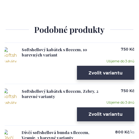
Podobné produkty
Softshellový kabátek s fleecem, 10
750 Kč
barevných variant
Ušijeme do 3 dnů
Zvolit variantu
Softshellový kabátek s fleecem, Zebry, 2
750 Kč
barevné varianty
Ušijeme do 3 dnů
Zvolit variantu
Dívčí softshellová bunda s fleecem,
800 Kč
/
ks
Vesmír, 3 barevné varianty