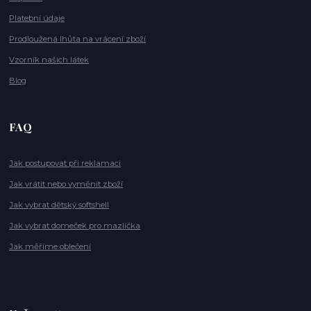
Platební údaje
Prodloužená lhůta na vrácení zboží
Vzorník našich látek
Blog
FAQ
Jak postupovat při reklamaci
Jak vrátit nebo vyměnit zboží
Jak vybrat dětský softshell
Jak vybrat domeček pro mazlíčka
Jak měříme oblečení