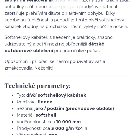
pohodlný střih neomezuje pohyb a prodyšný materiál
zabraňuje přehřívání dítěte při aktivním pohybu. Díky
kombinaci funkčnosti a pohodlí je tento dívčí softshellový
kabátek vhodný na procházky, hřiště, výlety i běžné nošení.
Softshellový kabátek s fleecem je praktický, snadno
udržovatelný a patří mezi nejoblíbenější
dětské
outdoorové oblečení
pro proměnlivé počasí.
Upozornění : při praní se nesmí používat aviváž a
změkčovadla. Nežehlit!
Technické parametry:
Typ:
dívčí softshellový kabátek
Podšívka:
fleece
Sezóna:
jaro / podzim (přechodové období)
Materiál:
softshell
Voděodolnost: cca
10 000 mm
Prodyšnost: cca
3 000 g/m²/24 h
Větruodolnost:
ano