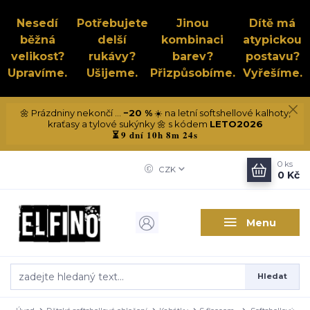
Nesedí
Potřebujete
Jinou
Dítě má
běžná
delší
kombinaci
atypickou
velikost?
rukávy?
barev?
postavu?
Upravíme.
Ušijeme.
Přizpůsobíme.
Vyřešíme.
🌼 Prázdniny nekončí ...
−20 %
☀️ na letní softshellové kalhoty,
kraťasy a tylové sukýnky 🌼 s kódem
LETO2026
9 dní 10h 8m 24s
⏳
0
ks
CZK
0 Kč
Menu
Hledat