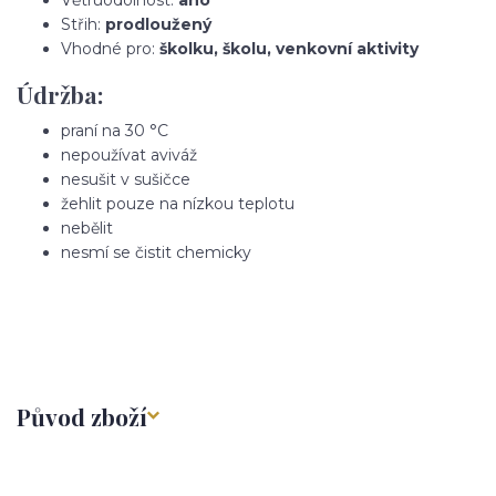
Střih:
prodloužený
Vhodné pro:
školku, školu, venkovní aktivity
Údržba:
praní na 30 °C
nepoužívat aviváž
nesušit v sušičce
žehlit pouze na nízkou teplotu
nebělit
nesmí se čistit chemicky
Původ zboží