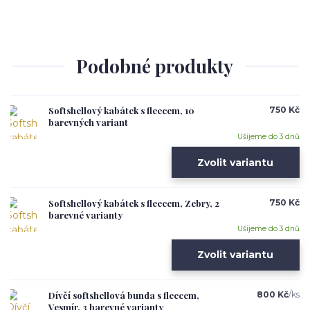
Podobné produkty
Softshellový kabátek s fleecem, 10
750 Kč
barevných variant
Ušijeme do 3 dnů
Zvolit variantu
Softshellový kabátek s fleecem, Zebry, 2
750 Kč
barevné varianty
Ušijeme do 3 dnů
Zvolit variantu
Dívčí softshellová bunda s fleecem,
800 Kč
/
ks
Vesmír, 3 barevné varianty