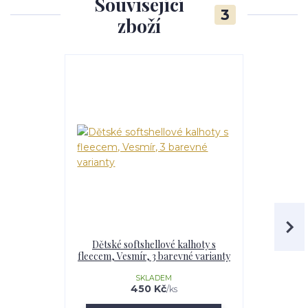
Související
3
zboží
Dětské softshellové kalhoty s
Dívčí softs
fleecem, Vesmír, 3 barevné varianty
Vesmír,
SKLADEM
U
450 Kč
/
ks