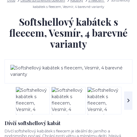
Úvod
Dětské softshellové oblečení
Kabátky
S fleecem
Softshellový
kabátek s fleecem, Vesmír, 4 barevné varianty
Softshellový kabátek s
fleecem, Vesmír, 4 barevné
varianty
Dívčí softshellový kabát
Dívčí softshellový kabátek s fleecem je ideální do jarního a
podzimního počasí. Chrání proti větru a mírnému dešti, hřejivá