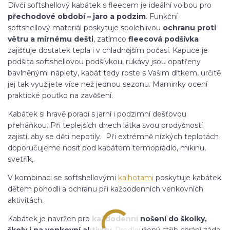
Dívčí softshellový kabátek s fleecem je ideální volbou pro
přechodové období – jaro a podzim
. Funkční
softshellový materiál poskytuje spolehlivou
ochranu proti
větru a mírnému dešti
, zatímco
fleecová podšívka
zajišťuje dostatek tepla i v chladnějším počasí. Kapuce je
podšita softshellovou podšívkou, rukávy jsou opatřeny
bavlněnými náplety, kabát tedy roste s Vašim dítkem, určitě
jej tak využijete více než jednou sezonu. Maminky ocení
praktické poutko na zavěšení.
Kabátek si hravě poradí s jarní i podzimní dešťovou
přeháňkou. Při teplejších dnech látka svou prodyšností
zajistí, aby se děti nepotily. Při extrémně nízkých teplotách
doporučujeme nosit pod kabátem termoprádlo, mikinu,
svetřík,.
V kombinaci se softshellovými
kalhotami
poskytuje kabátek
dětem pohodlí a ochranu při každodenních venkovních
aktivitách.
Kabátek je navržen pro
každodenní nošení do školky,
školy i na venkovní aktivity
. Prodloužený střih chrání záda,