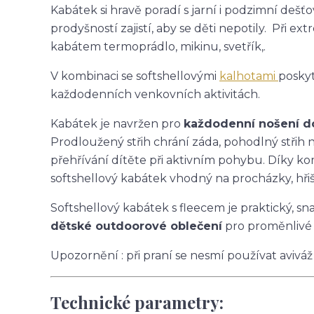
Kabátek si hravě poradí s jarní i podzimní deš
prodyšností zajistí, aby se děti nepotily. Při
kabátem termoprádlo, mikinu, svetřík,.
V kombinaci se softshellovými
kalhotami
posky
každodenních venkovních aktivitách.
Kabátek je navržen pro
každodenní nošení do 
Prodloužený střih chrání záda, pohodlný stři
přehřívání dítěte při aktivním pohybu. Díky ko
softshellový kabátek vhodný na procházky, hřišt
Softshellový kabátek s fleecem je praktický, s
dětské outdoorové oblečení
pro proměnlivé 
Upozornění : při praní se nesmí používat aviváž
Technické parametry: