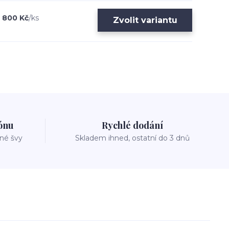
800 Kč
/
ks
Zvolit variantu
zónu
Rychlé dodání
vné švy
Skladem ihned, ostatní do 3 dnů