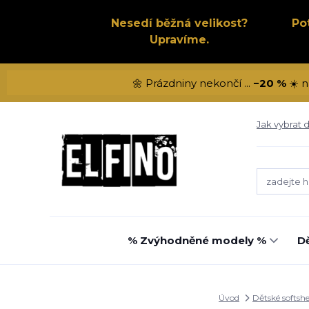
Nesedí běžná velikost?
Po
Upravíme.
🌼 Prázdniny nekončí ...
−20 %
☀️ n
Jak vybrat d
% Zvýhodněné modely %
Dě
Úvod
Dětské softshe