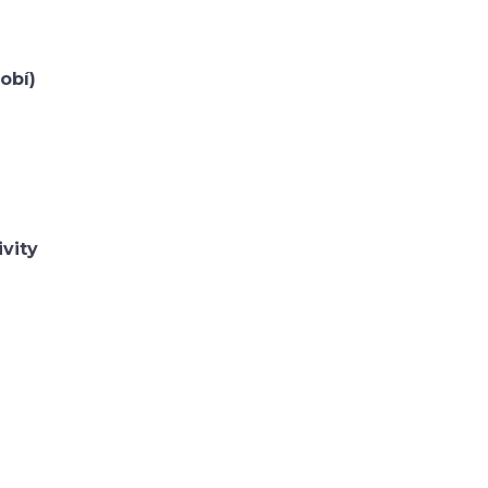
obí)
ivity