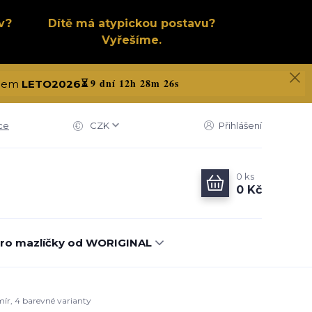
v?
Dítě má atypickou postavu?
Vyřešíme.
9 dní 12h 28m 25s
kódem
LETO2026
⏳
ce
CZK
Přihlášení
0
ks
0 Kč
ro mazlíčky od WORIGINAL
mír, 4 barevné varianty