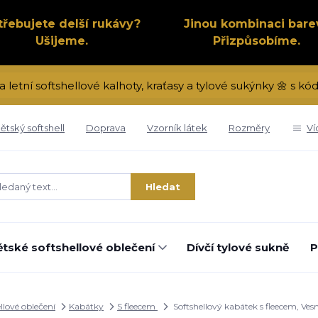
třebujete delší rukávy?
Jinou kombinaci bare
Ušijeme.
Přizpůsobíme.
a letní softshellové kalhoty, kraťasy a tylové sukýnky 🌼 s 
ětský softshell
Doprava
Vzorník látek
Rozměry
Ví
Hledat
tské softshellové oblečení
Dívčí tylové sukně
P
llové oblečení
Kabátky
S fleecem
Softshellový kabátek s fleecem, Ves