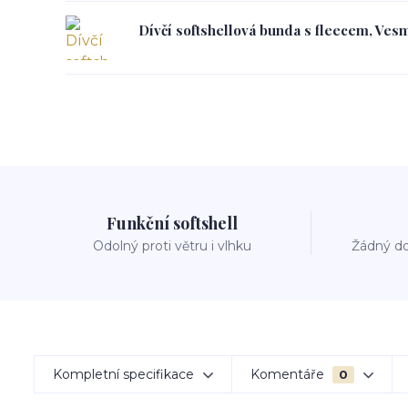
Dívčí softshellová bunda s fleecem, Vesm
Funkční softshell
Odolný proti větru i vlhku
Žádný do
Kompletní specifikace
Komentáře
0