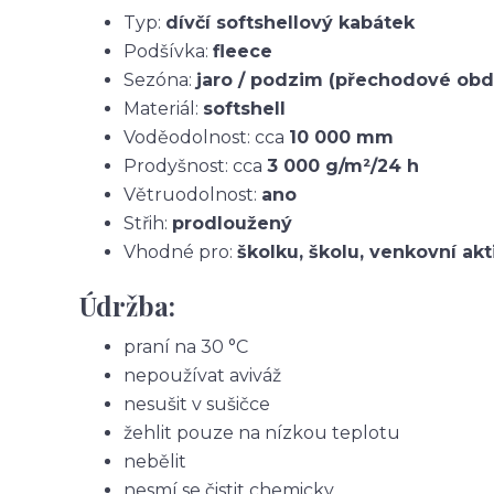
Typ:
dívčí softshellový kabátek
Podšívka:
fleece
Sezóna:
jaro / podzim (přechodové obd
Materiál:
softshell
Voděodolnost: cca
10 000 mm
Prodyšnost: cca
3 000 g/m²/24 h
Větruodolnost:
ano
Střih:
prodloužený
Vhodné pro:
školku, školu, venkovní akt
Údržba:
praní na 30 °C
nepoužívat aviváž
nesušit v sušičce
žehlit pouze na nízkou teplotu
nebělit
nesmí se čistit chemicky