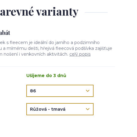
barevné varianty
kabát
tek s fleecem je ideální do jarního a podzimního
ru a mírnému dešti, hřejivá fleecová podšívka zajišťuje
 nošení i venkovních aktivitách.
celý popis
Ušijeme do 3 dnů