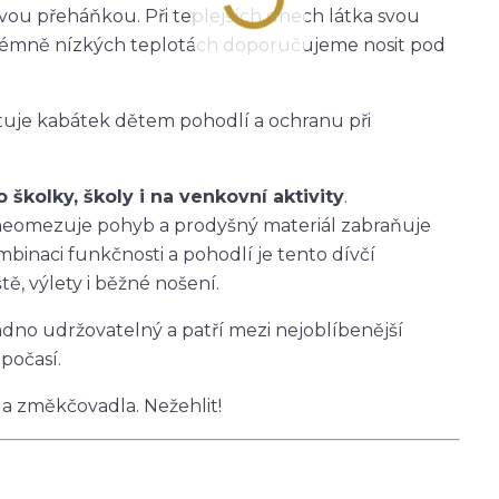
ťovou přeháňkou. Při teplejších dnech látka svou
 extrémně nízkých teplotách doporučujeme nosit pod
tuje kabátek dětem pohodlí a ochranu při
školky, školy i na venkovní aktivity
.
h neomezuje pohyb a prodyšný materiál zabraňuje
mbinaci funkčnosti a pohodlí je tento dívčí
ě, výlety i běžné nošení.
nadno udržovatelný a patří mezi nejoblíbenější
počasí.
 a změkčovadla. Nežehlit!