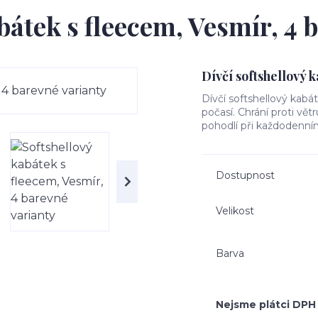
bátek s fleecem, Vesmír, 4 
Dívčí softshellový 
Dívčí softshellový kabá
počasí. Chrání proti vět
pohodlí při každodenním
Dostupnost
Velikost
Barva
Nejsme plátci DPH