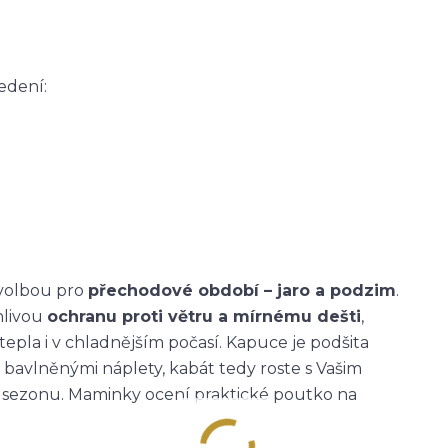
edení:
 volbou pro
přechodové období – jaro a podzim
.
hlivou
ochranu proti větru a mírnému dešti
,
tepla i v chladnějším počasí. Kapuce je podšita
 bavlněnými náplety, kabát tedy roste s Vašim
ou sezonu. Maminky ocení praktické poutko na