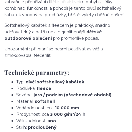
zabraňuje přehřívání dítěte při aktivním pohybu. Díky
kombinaci funkčnosti a pohodlí je tento dívčí softshellový
kabátek vhodný na procházky, hřiště, výlety i běžné nošení.
Softshellový kabátek s fleecem je praktický, snadno
udržovatelný a patří mezi nejoblíbenější
dětské
outdoorové oblečení
pro proměnlivé počasí.
Upozornění : při praní se nesmí používat aviváž a
změkčovadla. Nežehlit!
Technické parametry:
Typ:
dívčí softshellový kabátek
Podšívka:
fleece
Sezóna:
jaro / podzim (přechodové období)
Materiál:
softshell
Voděodolnost: cca
10 000 mm
Prodyšnost: cca
3 000 g/m²/24 h
Větruodolnost:
ano
Střih:
prodloužený