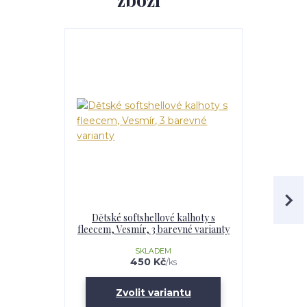
Dětské softshellové kalhoty s
Dívčí softs
fleecem, Vesmír, 3 barevné varianty
Vesmír,
SKLADEM
U
450 Kč
/
ks
Zvolit variantu
Zv