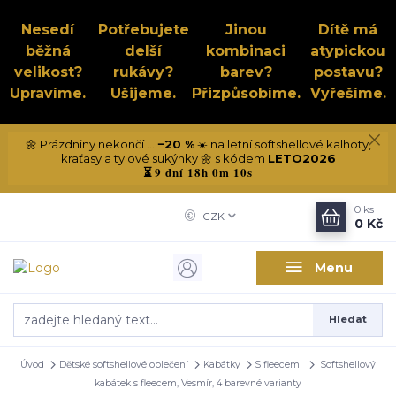
Nesedí
Potřebujete
Jinou
Dítě má
běžná
delší
kombinaci
atypickou
velikost?
rukávy?
barev?
postavu?
Upravíme.
Ušijeme.
Přizpůsobíme.
Vyřešíme.
🌼 Prázdniny nekončí ...
−20 %
☀️ na letní softshellové kalhoty,
kraťasy a tylové sukýnky 🌼 s kódem
LETO2026
9 dní 18h 0m 10s
⏳
0
ks
CZK
0 Kč
Menu
Hledat
Úvod
Dětské softshellové oblečení
Kabátky
S fleecem
Softshellový
kabátek s fleecem, Vesmír, 4 barevné varianty