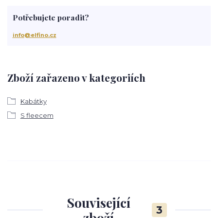
Potřebujete poradit?
info@elfino.cz
Zboží zařazeno v kategoriích
Kabátky
S fleecem
Související
3
zboží