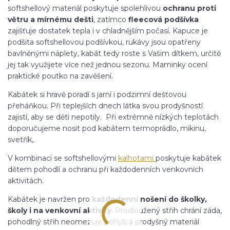
softshellový materiál poskytuje spolehlivou
ochranu proti
větru a mírnému dešti
, zatímco
fleecová podšívka
zajišťuje dostatek tepla i v chladnějším počasí. Kapuce je
podšita softshellovou podšívkou, rukávy jsou opatřeny
bavlněnými náplety, kabát tedy roste s Vašim dítkem, určitě
jej tak využijete více než jednou sezonu. Maminky ocení
praktické poutko na zavěšení.
Kabátek si hravě poradí s jarní i podzimní dešťovou
přeháňkou. Při teplejších dnech látka svou prodyšností
zajistí, aby se děti nepotily. Při extrémně nízkých teplotách
doporučujeme nosit pod kabátem termoprádlo, mikinu,
svetřík,.
V kombinaci se softshellovými
kalhotami
poskytuje kabátek
dětem pohodlí a ochranu při každodenních venkovních
aktivitách.
Kabátek je navržen pro
každodenní nošení do školky,
školy i na venkovní aktivity
. Prodloužený střih chrání záda,
pohodlný střih neomezuje pohyb a prodyšný materiál