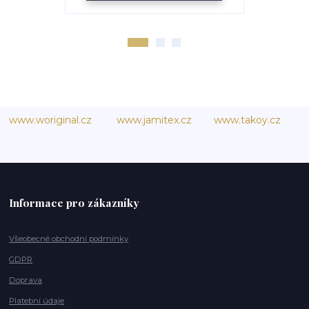
www.woriginal.cz
www.jamitex.cz
www.takoy.cz
Informace pro zákazníky
Všeobecné obchodní podmínky
GDPR
Doprava
Platební údaje