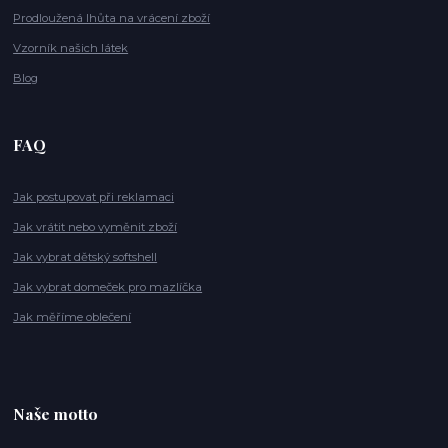
Prodloužená lhůta na vrácení zboží
Vzorník našich látek
Blog
FAQ
Jak postupovat při reklamaci
Jak vrátit nebo vyměnit zboží
Jak vybrat dětský softshell
Jak vybrat domeček pro mazlíčka
Jak měříme oblečení
Naše motto