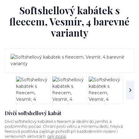
Softshellový kabátek s
fleecem, Vesmír, 4 barevné
varianty
Dívčí softshellový kabát
Dívčí softshellový kabátek s fleecem je ideální do jarního a
podzimního počasí. Chrání proti větru a mírnému dešti, hřejivá
fleecová podšívka zajišťuje pohodlí při každodenním nošení i
venkovních aktivitách.
celý popis