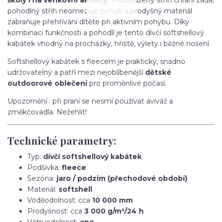
pohodlný střih neomezuje pohyb a prodyšný materiál
zabraňuje přehřívání dítěte při aktivním pohybu. Díky
kombinaci funkčnosti a pohodlí je tento dívčí softshellový
kabátek vhodný na procházky, hřiště, výlety i běžné nošení.
Softshellový kabátek s fleecem je praktický, snadno
udržovatelný a patří mezi nejoblíbenější
dětské
outdoorové oblečení
pro proměnlivé počasí.
Upozornění : při praní se nesmí používat aviváž a
změkčovadla. Nežehlit!
Technické parametry:
Typ:
dívčí softshellový kabátek
Podšívka:
fleece
Sezóna:
jaro / podzim (přechodové období)
Materiál:
softshell
Voděodolnost: cca
10 000 mm
Prodyšnost: cca
3 000 g/m²/24 h
Větruodolnost:
ano