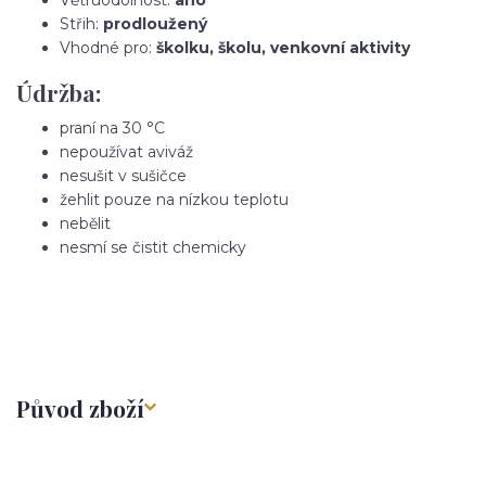
Střih:
prodloužený
Vhodné pro:
školku, školu, venkovní aktivity
Údržba:
praní na 30 °C
nepoužívat aviváž
nesušit v sušičce
žehlit pouze na nízkou teplotu
nebělit
nesmí se čistit chemicky
Původ zboží