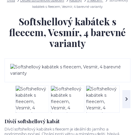
Úvod
Dětské softshellové oblečení
Kabátky
S fleecem
Softshellový
kabátek s fleecem, Vesmír, 4 barevné varianty
Softshellový kabátek s
fleecem, Vesmír, 4 barevné
varianty
Dívčí softshellový kabát
Dívčí softshellový kabátek s fleecem je ideální do jarního a
podzimního počasí. Chrání proti větru a mírnému dešti, hřejivá