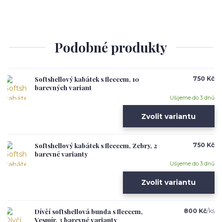
Podobné produkty
Softshellový kabátek s fleecem, 10
750 Kč
barevných variant
Ušijeme do 3 dnů
Zvolit variantu
Softshellový kabátek s fleecem, Zebry, 2
750 Kč
barevné varianty
Ušijeme do 3 dnů
Zvolit variantu
Dívčí softshellová bunda s fleecem,
800 Kč
/
ks
Vesmír, 3 barevné varianty