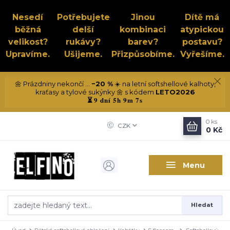
Nesedí
Potřebujete
Jinou
Dítě má
běžná
delší
kombinaci
atypickou
velikost?
rukávy?
barev?
postavu?
Upravíme.
Ušijeme.
Přizpůsobíme.
Vyřešíme.
🌼 Prázdniny nekončí ...
−20 %
☀️ na letní softshellové kalhoty,
kraťasy a tylové sukýnky 🌼 s kódem
LETO2026
9 dní 5h 9m 7s
⏳
0
ks
CZK
0 Kč
Menu
Hledat