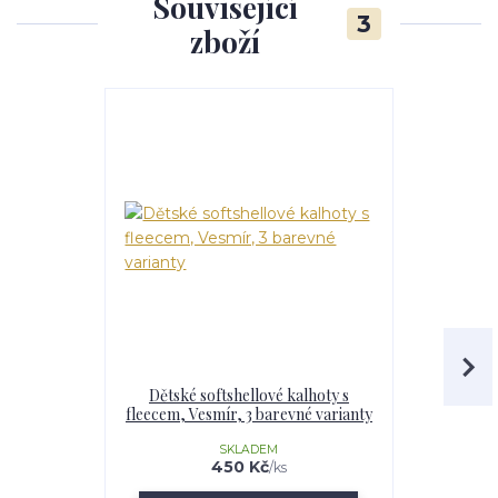
Související
3
zboží
Dětské softshellové kalhoty s
Dívčí softs
fleecem, Vesmír, 3 barevné varianty
Vesmír,
SKLADEM
U
450 Kč
/
ks