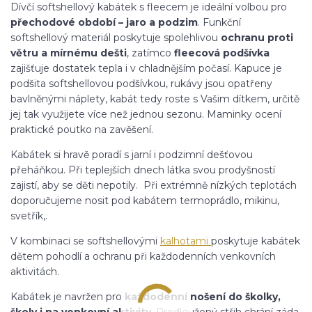
Dívčí softshellový kabátek s fleecem je ideální volbou pro
přechodové období – jaro a podzim
. Funkční
softshellový materiál poskytuje spolehlivou
ochranu proti
větru a mírnému dešti
, zatímco
fleecová podšívka
zajišťuje dostatek tepla i v chladnějším počasí. Kapuce je
podšita softshellovou podšívkou, rukávy jsou opatřeny
bavlněnými náplety, kabát tedy roste s Vašim dítkem, určitě
jej tak využijete více než jednou sezonu. Maminky ocení
praktické poutko na zavěšení.
Kabátek si hravě poradí s jarní i podzimní dešťovou
přeháňkou. Při teplejších dnech látka svou prodyšností
zajistí, aby se děti nepotily. Při extrémně nízkých teplotách
doporučujeme nosit pod kabátem termoprádlo, mikinu,
svetřík,.
V kombinaci se softshellovými
kalhotami
poskytuje kabátek
dětem pohodlí a ochranu při každodenních venkovních
aktivitách.
Kabátek je navržen pro
každodenní nošení do školky,
školy i na venkovní aktivity
. Prodloužený střih chrání záda,