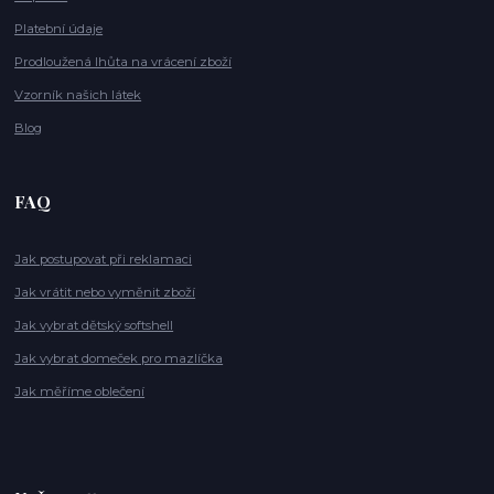
Platební údaje
Prodloužená lhůta na vrácení zboží
Vzorník našich látek
Blog
FAQ
Jak postupovat při reklamaci
Jak vrátit nebo vyměnit zboží
Jak vybrat dětský softshell
Jak vybrat domeček pro mazlíčka
Jak měříme oblečení