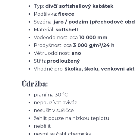
Typ:
dívčí softshellový kabátek
Podšívka:
fleece
Sezóna:
jaro / podzim (přechodové obd
Materiál:
softshell
Voděodolnost: cca
10 000 mm
Prodyšnost: cca
3 000 g/m²/24 h
Větruodolnost:
ano
Střih:
prodloužený
Vhodné pro:
školku, školu, venkovní akt
Údržba:
praní na 30 °C
nepoužívat aviváž
nesušit v sušičce
žehlit pouze na nízkou teplotu
nebělit
nesmí se čistit chemicky