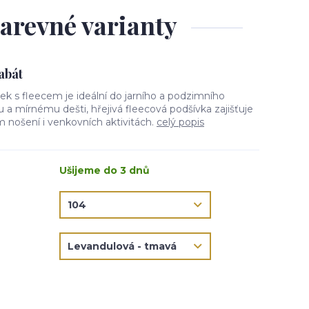
barevné varianty
kabát
tek s fleecem je ideální do jarního a podzimního
ru a mírnému dešti, hřejivá fleecová podšívka zajišťuje
 nošení i venkovních aktivitách.
celý popis
Ušijeme do 3 dnů