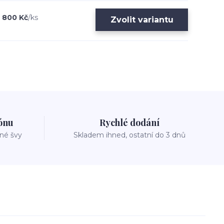
800 Kč
/
ks
Zvolit variantu
zónu
Rychlé dodání
vné švy
Skladem ihned, ostatní do 3 dnů