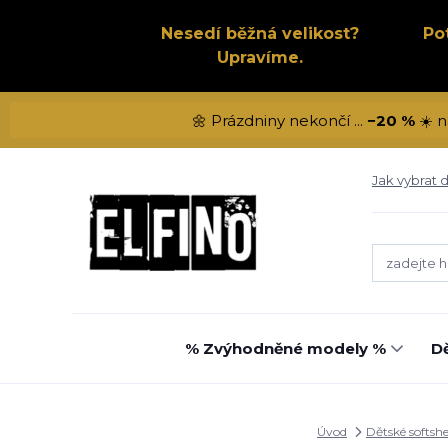
Nesedí běžná velikost?
Po
Upravíme.
🌼 Prázdniny nekončí ...
−20 %
☀️ n
Jak vybrat d
% Zvýhodněné modely %
Dě
Úvod
Dětské softshe