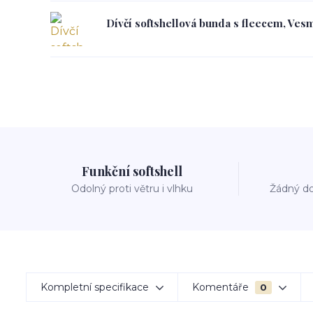
Dívčí softshellová bunda s fleecem, Vesm
Funkční softshell
Odolný proti větru i vlhku
Žádný do
Kompletní specifikace
Komentáře
0