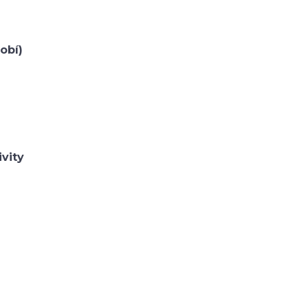
obí)
ivity