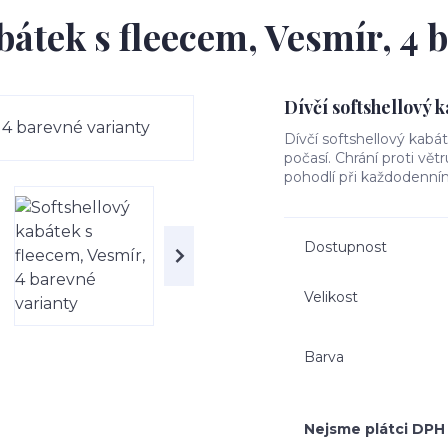
bátek s fleecem, Vesmír, 4 
Dívčí softshellový 
Dívčí softshellový kabá
počasí. Chrání proti vět
pohodlí při každodenním
Dostupnost
Velikost
Barva
Nejsme plátci DPH