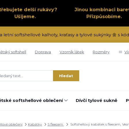
třebujete delší rukávy?
Jinou kombinaci bare
Ušijeme.
Přizpůsobíme.
a letní softshellové kalhoty, kraťasy a tylové sukýnky 🌼 s 
ětský softshell
Doprava
Vzorník látek
Rozměry
Ví
Hledat
tské softshellové oblečení
Dívčí tylové sukně
P
llové oblečení
Kabátky
S fleecem
Softshellový kabátek s fleecem, Ves