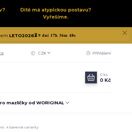
v?
Dítě má atypickou postavu?
Vyřešíme.
9 dní 17h 36m 47s
kódem
LETO2026
⏳
ce
CZK
Přihlášení
0
ks
0 Kč
ro mazlíčky od WORIGINAL
mír, 4 barevné varianty