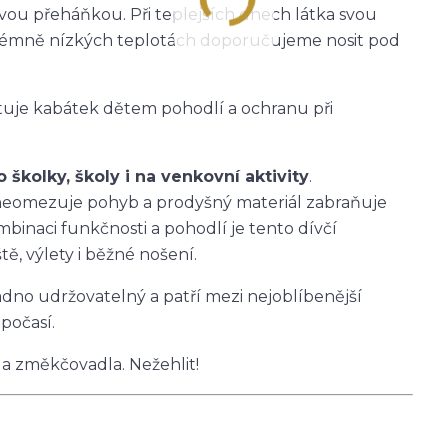
ťovou přeháňkou. Při teplejších dnech látka svou
 extrémně nízkých teplotách doporučujeme nosit pod
tuje kabátek dětem pohodlí a ochranu při
školky, školy i na venkovní aktivity
.
h neomezuje pohyb a prodyšný materiál zabraňuje
mbinaci funkčnosti a pohodlí je tento dívčí
ě, výlety i běžné nošení.
nadno udržovatelný a patří mezi nejoblíbenější
počasí.
 a změkčovadla. Nežehlit!