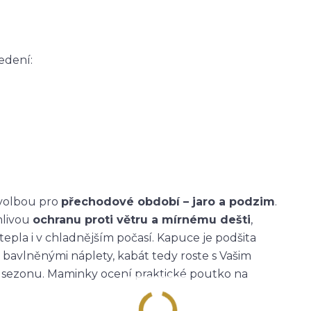
edení:
 volbou pro
přechodové období – jaro a podzim
.
hlivou
ochranu proti větru a mírnému dešti
,
tepla i v chladnějším počasí. Kapuce je podšita
 bavlněnými náplety, kabát tedy roste s Vašim
ou sezonu. Maminky ocení praktické poutko na