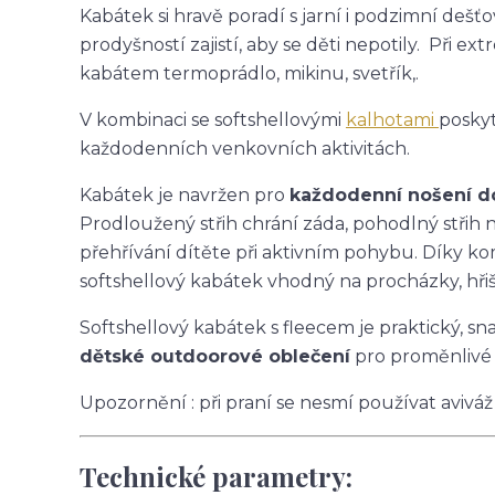
Kabátek si hravě poradí s jarní i podzimní deš
prodyšností zajistí, aby se děti nepotily. Při
kabátem termoprádlo, mikinu, svetřík,.
V kombinaci se softshellovými
kalhotami
posky
každodenních venkovních aktivitách.
Kabátek je navržen pro
každodenní nošení do 
Prodloužený střih chrání záda, pohodlný stři
přehřívání dítěte při aktivním pohybu. Díky ko
softshellový kabátek vhodný na procházky, hřišt
Softshellový kabátek s fleecem je praktický, s
dětské outdoorové oblečení
pro proměnlivé 
Upozornění : při praní se nesmí používat aviváž
Technické parametry: