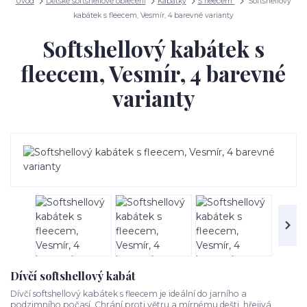
Úvod
Dětské softshellové oblečení
Kabátky
S fleecem
Softshellový
kabátek s fleecem, Vesmír, 4 barevné varianty
Softshellový kabátek s
fleecem, Vesmír, 4 barevné
varianty
Dívčí softshellový kabát
Dívčí softshellový kabátek s fleecem je ideální do jarního a
podzimního počasí. Chrání proti větru a mírnému dešti, hřejivá