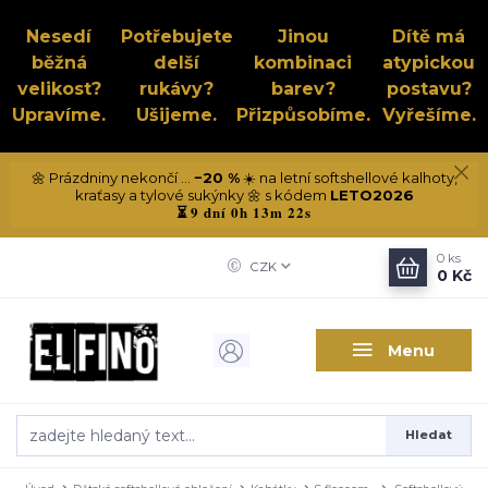
Nesedí
Potřebujete
Jinou
Dítě má
běžná
delší
kombinaci
atypickou
velikost?
rukávy?
barev?
postavu?
Upravíme.
Ušijeme.
Přizpůsobíme.
Vyřešíme.
🌼 Prázdniny nekončí ...
−20 %
☀️ na letní softshellové kalhoty,
kraťasy a tylové sukýnky 🌼 s kódem
LETO2026
9 dní 0h 13m 22s
⏳
0
ks
CZK
0 Kč
Menu
Hledat