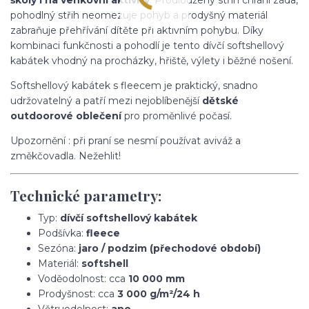
pohodlný střih neomezuje pohyb a prodyšný materiál
zabraňuje přehřívání dítěte při aktivním pohybu. Díky
kombinaci funkčnosti a pohodlí je tento dívčí softshellový
kabátek vhodný na procházky, hřiště, výlety i běžné nošení.
Softshellový kabátek s fleecem je praktický, snadno
udržovatelný a patří mezi nejoblíbenější
dětské
outdoorové oblečení
pro proměnlivé počasí.
Upozornění : při praní se nesmí používat aviváž a
změkčovadla. Nežehlit!
Technické parametry:
Typ:
dívčí softshellový kabátek
Podšívka:
fleece
Sezóna:
jaro / podzim (přechodové období)
Materiál:
softshell
Voděodolnost: cca
10 000 mm
Prodyšnost: cca
3 000 g/m²/24 h
Větruodolnost:
ano