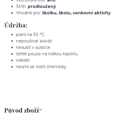
Střih:
prodloužený
Vhodné pro:
školku, školu, venkovní aktivity
Údržba:
praní na 30 °C
nepoužívat aviváž
nesušit v sušičce
žehlit pouze na nízkou teplotu
nebělit
nesmí se čistit chemicky
Původ zboží