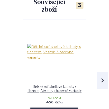
Související
3
zboží
Dětské softshellové kalhoty s
Dívčí softs
fleecem, Vesmír, 3 barevné varianty
Vesmír,
SKLADEM
U
450 Kč
/
ks