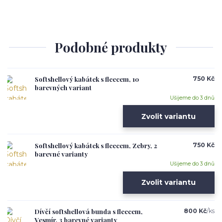
Podobné produkty
Softshellový kabátek s fleecem, 10
750 Kč
barevných variant
Ušijeme do 3 dnů
Zvolit variantu
Softshellový kabátek s fleecem, Zebry, 2
750 Kč
barevné varianty
Ušijeme do 3 dnů
Zvolit variantu
Dívčí softshellová bunda s fleecem,
800 Kč
/
ks
Vesmír, 3 barevné varianty