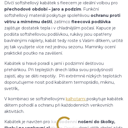
Dívčí softshellový kabátek s fleecem je ideální volbou pro
přechodové období – jaro a podzim
. Funkční
softshellový materiál poskytuje spolehlivou
ochranu proti
větru a mírnému dešti
, zatímco
fleecová podšívka
zajišťuje dostatek tepla i v chladnějším počasí. Kapuce je
podšita softshellovou podšívkou, rukávy jsou opatřeny
bavlněnými náplety, kabát tedy roste s Vašim dítkem, určitě
jej tak využijete více než jednou sezonu. Maminky ocení
praktické poutko na zavěšení.
Kabátek si hravě poradí s jarní i podzimní dešťovou
přeháňkou. Při teplejších dnech látka svou prodyšností
zajistí, aby se děti nepotily. Při extrémně nízkých teplotách
doporučujeme nosit pod kabátem termoprádlo, mikinu,
svetřík,.
V kombinaci se softshellovými
kalhotami
poskytuje kabátek
dětem pohodlí a ochranu při každodenních venkovních
aktivitách.
Kabátek je navržen pro
každodenní nošení do školky,
školy i na venkovní aktivity
. Prodloužený střih chrání záda,