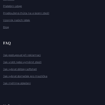
Platební údaje
Prodloužená lhůta na vrácení zboží
Vzorník našich látek
Blog
FAQ
Jak postupovat při reklamaci
Jak vrátit nebo vyměnit zboží
Jak vybrat dětský softshell
Jak vybrat domeček pro mazlíčka
Jak měříme oblečení