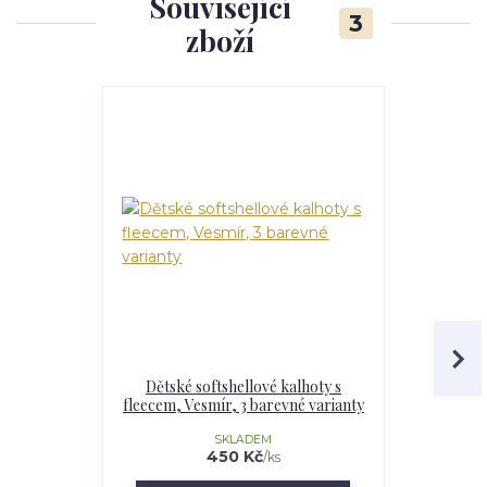
Související
3
zboží
Dětské softshellové kalhoty s
Dívčí softs
fleecem, Vesmír, 3 barevné varianty
Vesmír,
SKLADEM
U
450 Kč
/
ks