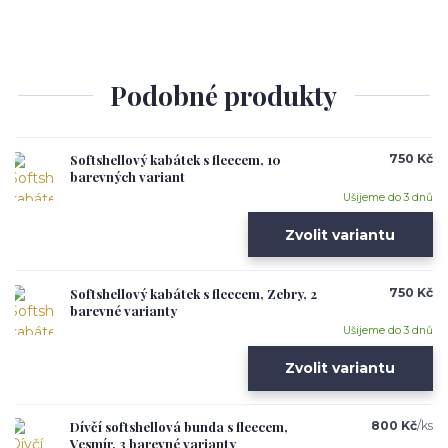
Podobné produkty
Softshellový kabátek s fleecem, 10
750 Kč
barevných variant
Ušijeme do 3 dnů
Zvolit variantu
Softshellový kabátek s fleecem, Zebry, 2
750 Kč
barevné varianty
Ušijeme do 3 dnů
Zvolit variantu
Dívčí softshellová bunda s fleecem,
800 Kč
/
ks
Vesmír, 3 barevné varianty