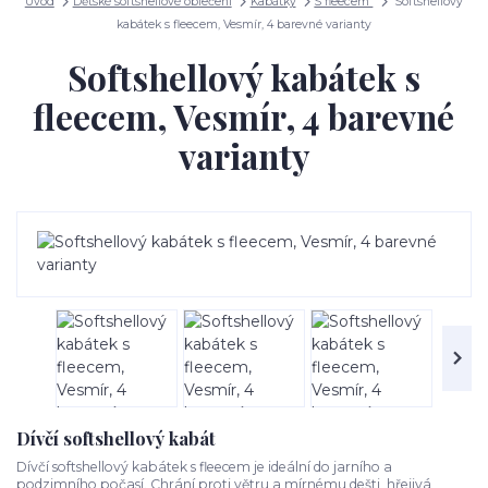
Úvod
Dětské softshellové oblečení
Kabátky
S fleecem
Softshellový
kabátek s fleecem, Vesmír, 4 barevné varianty
Softshellový kabátek s
fleecem, Vesmír, 4 barevné
varianty
Dívčí softshellový kabát
Dívčí softshellový kabátek s fleecem je ideální do jarního a
podzimního počasí. Chrání proti větru a mírnému dešti, hřejivá