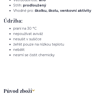
Střih:
prodloužený
Vhodné pro:
školku, školu, venkovní aktivity
Údržba:
praní na 30 °C
nepoužívat aviváž
nesušit v sušičce
žehlit pouze na nízkou teplotu
nebělit
nesmí se čistit chemicky
Původ zboží