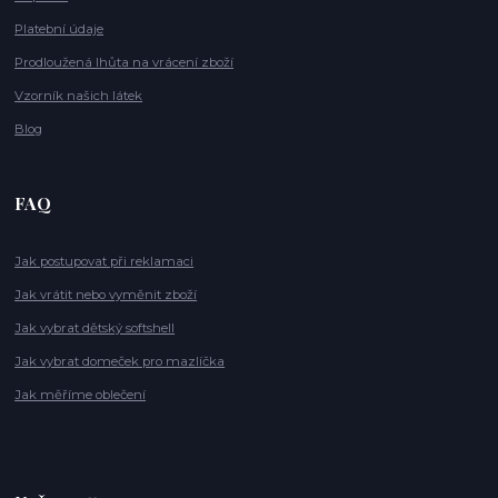
Platební údaje
Prodloužená lhůta na vrácení zboží
Vzorník našich látek
Blog
FAQ
Jak postupovat při reklamaci
Jak vrátit nebo vyměnit zboží
Jak vybrat dětský softshell
Jak vybrat domeček pro mazlíčka
Jak měříme oblečení