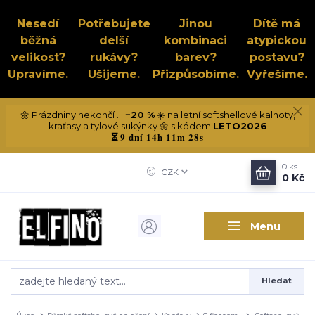
Nesedí
Potřebujete
Jinou
Dítě má
běžná
delší
kombinaci
atypickou
velikost?
rukávy?
barev?
postavu?
Upravíme.
Ušijeme.
Přizpůsobíme.
Vyřešíme.
🌼 Prázdniny nekončí ...
−20 %
☀️ na letní softshellové kalhoty,
kraťasy a tylové sukýnky 🌼 s kódem
LETO2026
9 dní 14h 11m 28s
⏳
0
ks
CZK
0 Kč
Menu
Hledat