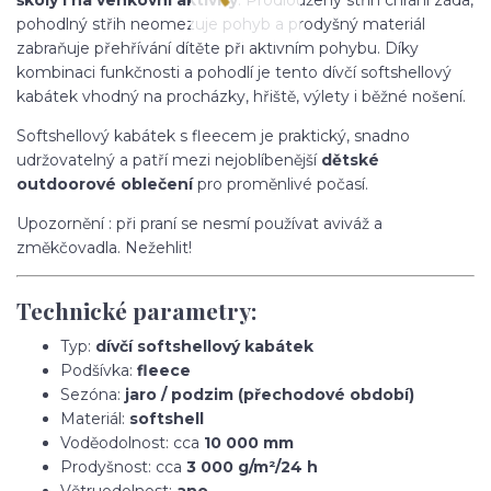
pohodlný střih neomezuje pohyb a prodyšný materiál
zabraňuje přehřívání dítěte při aktivním pohybu. Díky
kombinaci funkčnosti a pohodlí je tento dívčí softshellový
kabátek vhodný na procházky, hřiště, výlety i běžné nošení.
Softshellový kabátek s fleecem je praktický, snadno
udržovatelný a patří mezi nejoblíbenější
dětské
outdoorové oblečení
pro proměnlivé počasí.
Upozornění : při praní se nesmí používat aviváž a
změkčovadla. Nežehlit!
Technické parametry:
Typ:
dívčí softshellový kabátek
Podšívka:
fleece
Sezóna:
jaro / podzim (přechodové období)
Materiál:
softshell
Voděodolnost: cca
10 000 mm
Prodyšnost: cca
3 000 g/m²/24 h
Větruodolnost:
ano