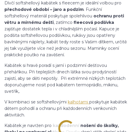
Dívčí softshellový kabátek s fleecem je ideální volbou pro
přechodové období – jaro a podzim
. Funkční
softshellový materiál poskytuje spolehlivou
ochranu proti
větru a mírnému dešti
, zatímco
fleecová podšívka
zajišťuje dostatek tepla i v chladnějším počasí. Kapuce je
podšita softshellovou podšívkou, rukávy jsou opatřeny
bavlněnými náplety, kabát tedy roste s Vašim dítkem, určitě
jej tak využijete více než jednou sezonu. Maminky ocení
praktické poutko na zavěšení.
Kabátek si hravě poradí s jarní i podzimní dešťovou
přeháňkou. Při teplejších dnech látka svou prodyšností
zajistí, aby se děti nepotily. Při extrémně nízkých teplotách
doporučujeme nosit pod kabátem termoprádlo, mikinu,
svetřík,.
V kombinaci se softshellovými
kalhotami
poskytuje kabátek
dětem pohodlí a ochranu při každodenních venkovních
aktivitách.
Kabátek je navržen pro
každodenní nošení do školky,
školy i na venkovní aktivity
. Prodloužený střih chrání záda,