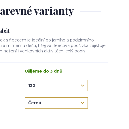
barevné varianty
kabát
tek s fleecem je ideální do jarního a podzimního
ru a mírnému dešti, hřejivá fleecová podšívka zajišťuje
 nošení i venkovních aktivitách.
celý popis
Ušijeme do 3 dnů