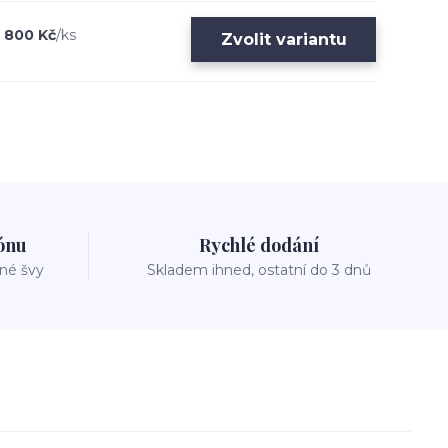
800 Kč
/
ks
Zvolit variantu
zónu
Rychlé dodání
vné švy
Skladem ihned, ostatní do 3 dnů