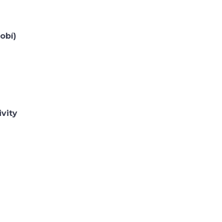
obí)
ivity