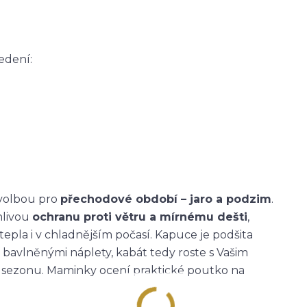
edení:
 volbou pro
přechodové období – jaro a podzim
.
hlivou
ochranu proti větru a mírnému dešti
,
tepla i v chladnějším počasí. Kapuce je podšita
 bavlněnými náplety, kabát tedy roste s Vašim
ou sezonu. Maminky ocení praktické poutko na