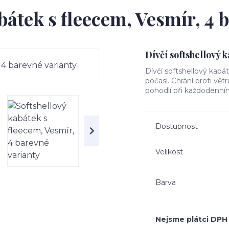
bátek s fleecem, Vesmír, 4 
Dívčí softshellový 
Dívčí softshellový kabá
počasí. Chrání proti vět
pohodlí při každodenním
Dostupnost
Velikost
Barva
Nejsme plátci DPH