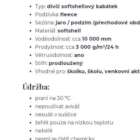
Typ:
dívčí softshellový kabátek
Podšívka:
fleece
Sezóna:
jaro / podzim (přechodové obd
Materiál:
softshell
Voděodolnost: cca
10 000 mm
Prodyšnost: cca
3 000 g/m²/24 h
Větruodolnost:
ano
Střih:
prodloužený
Vhodné pro:
školku, školu, venkovní akt
Údržba:
praní na 30 °C
nepoužívat aviváž
nesušit v sušičce
žehlit pouze na nízkou teplotu
nebělit
nesmí se čistit chemicky