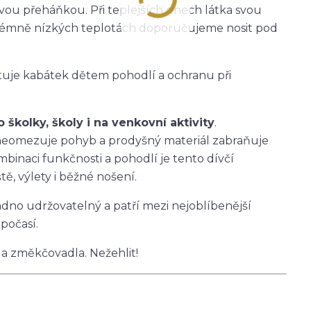
ťovou přeháňkou. Při teplejších dnech látka svou
 extrémně nízkých teplotách doporučujeme nosit pod
tuje kabátek dětem pohodlí a ochranu při
školky, školy i na venkovní aktivity
.
h neomezuje pohyb a prodyšný materiál zabraňuje
mbinaci funkčnosti a pohodlí je tento dívčí
ě, výlety i běžné nošení.
nadno udržovatelný a patří mezi nejoblíbenější
počasí.
 a změkčovadla. Nežehlit!