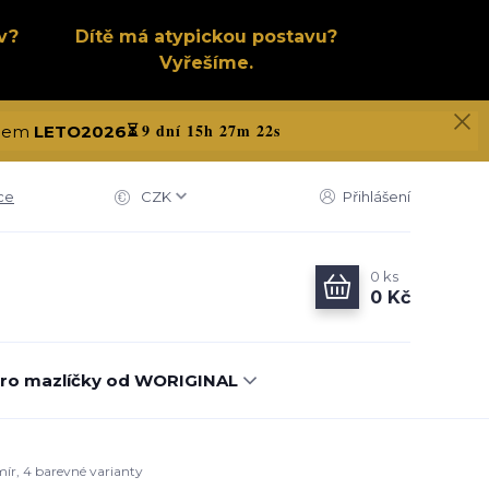
v?
Dítě má atypickou postavu?
Vyřešíme.
9 dní 15h 27m 21s
kódem
LETO2026
⏳
ce
CZK
Přihlášení
0
ks
0 Kč
ro mazlíčky od WORIGINAL
mír, 4 barevné varianty