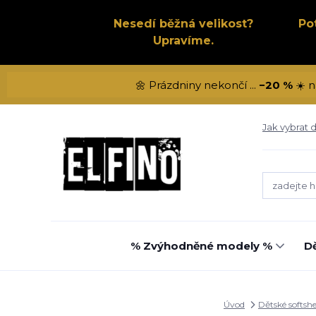
Nesedí běžná velikost?
Po
Upravíme.
🌼 Prázdniny nekončí ...
−20 %
☀️ n
Jak vybrat d
% Zvýhodněné modely %
Dě
Úvod
Dětské softshe