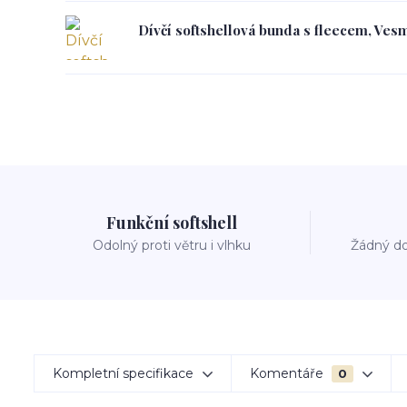
Dívčí softshellová bunda s fleecem, Vesm
Funkční softshell
Odolný proti větru i vlhku
Žádný do
Kompletní specifikace
Komentáře
0