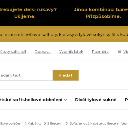
třebujete delší rukávy?
Jinou kombinaci bare
Ušijeme.
Přizpůsobíme.
a letní softshellové kalhoty, kraťasy a tylové sukýnky 🌼 s 
ětský softshell
Doprava
Vzorník látek
Rozměry
Ví
Hledat
tské softshellové oblečení
Dívčí tylové sukně
P
llové oblečení
Kabátky
S fleecem
Softshellový kabátek s fleecem, Ves